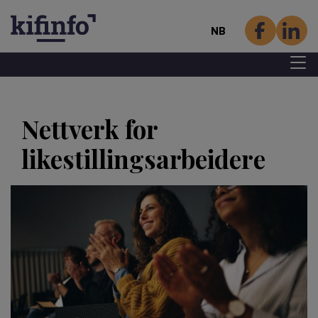
NB
Menu 
Hopp
til
Nettverk for
hovedinnhold
likestillingsarbeidere