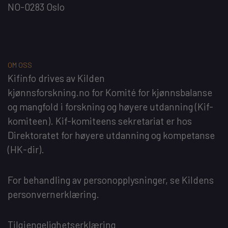
NO-0283 Oslo
OM OSS
Kifinfo
drives av
Kilden
kjønnsforskning.no
for
Komité for kjønnsbalanse
og mangfold i forskning og høyere utdanning
(Kif-
komiteen). Kif-komiteens sekretariat er hos
Direktoratet for høyere utdanning og kompetanse
(HK-dir)
.
For behandling av personopplysninger, se
Kildens
personvernerklæring
.
Tilgjengelighetserklæring