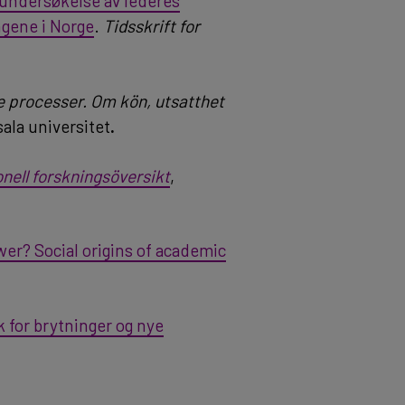
undersøkelse av lederes
ngene i Norge
.
Tidsskrift for
de processer. Om kön, utsatthet
ala universitet
.
onell forskningsöversikt
,
er? Social origins of academic
 for brytninger og nye