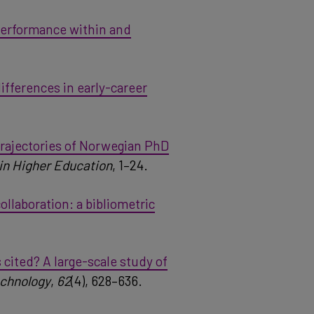
performance within and
fferences in early-career
trajectories of Norwegian PhD
in Higher Education
, 1–24.
ollaboration: a bibliometric
 cited? A large-scale study of
echnology
,
62
(4), 628–636.