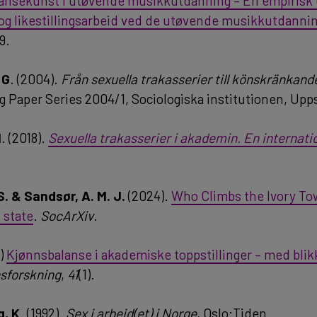
ansekunst i utøvende musikkutdanning – En empirisk 
og likestillingsarbeid ved de utøvende musikkutdanni
19.
 G
. (2004).
Från sexuella trakasserier till könskränkan
g Paper Series 2004/1, Sociologiska institutionen, Upps
M
. (2018).
Sexuella trakasserier i akademin. En internati
. & Sandsør, A. M. J.
(2024).
Who Climbs the Ivory Tow
e state
.
SocArXiv
.
7)
Kjønnsbalanse i akademiske toppstillinger – med blikk
nsforskning
,
41
(1).
g, K
. (1992).
Sex i arbeid(et) i Norge
, Oslo:Tiden.