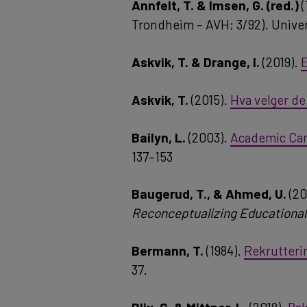
Annfelt, T. & Imsen, G. (red.)
(
Trondheim – AVH; 3/92). Unive
Askvik, T. & Drange, I.
(2019).
E
Askvik, T.
(2015).
Hva velger d
Bailyn, L.
(2003).
Academic Car
137–153
Baugerud, T., & Ahmed, U.
(20
Reconceptualizing Educationa
Bermann, T.
(1984).
Rekrutterin
37.