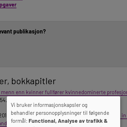
pgaver
evant publikasjon?
ter, bokkapitler
 menn enn kvinner fullfører kvinnedominerte profesj
254.
Vi bruker informasjonskapsler og
behandler personopplysninger til følgende
2015).
Ethnic minority students’ career expectations in
formål:
Functional, Analyse av trafikk &
and discrimination
.
Sociology,
49
(2), 252-269.