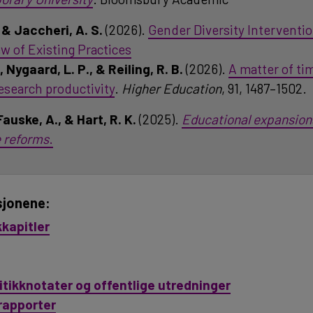
. & Jaccheri, A. S.
(2026).
Gender Diversity Interventi
 of Existing Practices
 Nygaard, L. P., & Reiling, R. B.
(2026).
A matter of t
research productivity
.
Higher Education
, 91, 1487–1502.
Fauske, A., & Hart, R. K.
(2025).
Educational expansions
 reforms
.
asjonene:
kkapitler
itikknotater og offentlige utredninger
rapporter