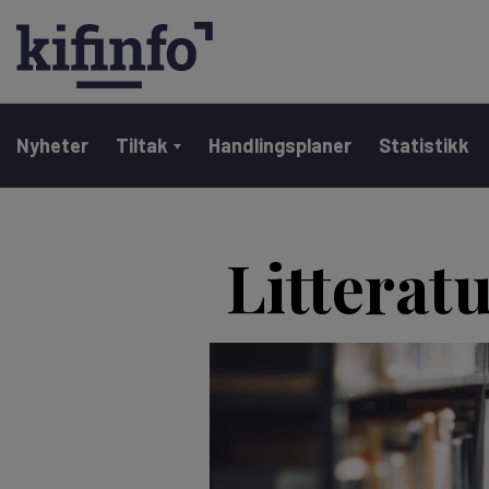
Main navigation
Nyheter
Tiltak
Handlingsplaner
Statistikk
Hopp
til
Litteratu
hovedinnhold