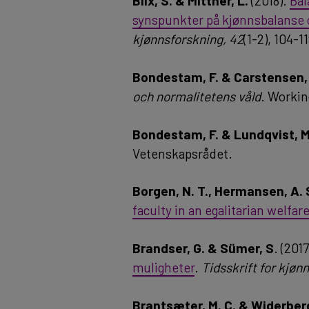
Blix, S. & Mittner, L.
(2018).
Bal
synspunkter på kjønnsbalanse 
kjønnsforskning, 42
(1-2), 104-1
Bondestam, F. & Carstensen,
och normalitetens våld
. Workin
Bondestam, F. & Lundqvist, 
Vetenskapsrådet.
Borgen, N. T., Hermansen, A. S
faculty in an egalitarian welfar
Brandser, G. & Sümer, S
. (201
muligheter
.
Tidsskrift for kjøn
Brantsæter, M. C. & Widerber