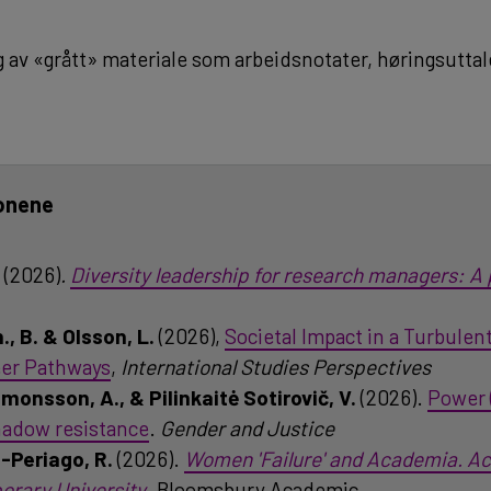
av «grått» materiale som arbeidsnotater, høringsuttale
jonene
(2026)
.
Diversity leadership for research managers: A 
n., B. & Olsson, L.
(2026),
Societal Impact in a Turbulen
er Pathways
,
International Studies Perspectives
imonsson, A., & Pilinkaitė Sotirovič, V.
(2026).
Power 
hadow resistance
.
Gender and Justice
a-Periago, R.
(2026).
Women 'Failure' and Academia. Act
orary University
. Bloomsbury Academic