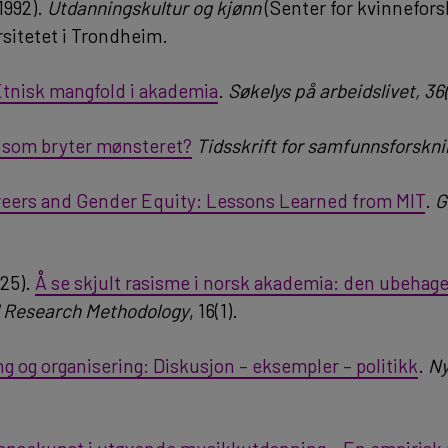
1992).
Utdanningskultur og kjønn
(Senter for kvinnefors
rsitetet i Trondheim.
tnisk mangfold i akademia
.
Søkelys på arbeidslivet, 36
e som bryter mønsteret?
Tidsskrift for samfunnsforskni
eers and Gender Equity: Lessons Learned from MIT
.
G
25).
Å se skjult rasisme i norsk akademia: den ubehag
l Research Methodology
, 16(1).
g og organisering: Diskusjon – eksempler – politikk
.
Ny