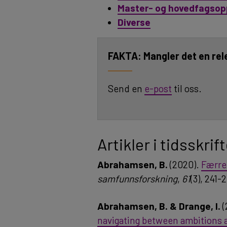
Master- og hovedfagsop
Diverse
Mangler det en rel
Send en
e-post
til oss.
Artikler i tidsskrif
Abrahamsen, B.
(2020).
Færre
samfunnsforskning
,
61
(3), 241-
Abrahamsen, B. & Drange, I.
(
navigating between ambitions 