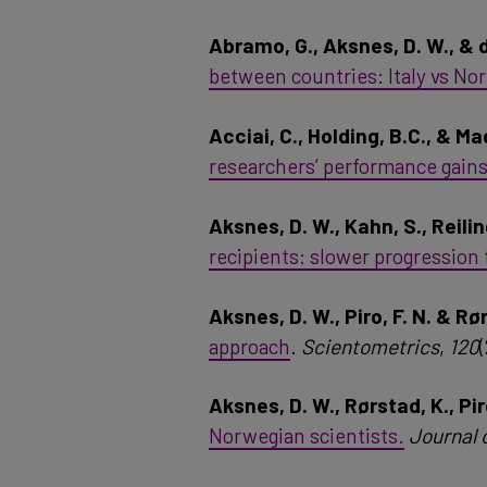
Abramo, G., Aksnes, D. W., & d
between countries: Italy vs No
Acciai, C., Holding, B.C., & M
researchers’ performance gains
Aksnes, D. W., Kahn, S., Reiling
recipients: slower progression
Aksnes, D. W., Piro, F. N. & Rø
approach
.
Scientometrics
,
120
Aksnes, D. W., Rørstad, K., Pir
Norwegian scientists.
Journal 