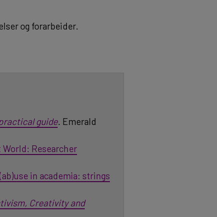
lser og forarbeider.
practical guide
. Emerald
t World: Researcher
(ab)use in academia: strings
ivism, Creativity and