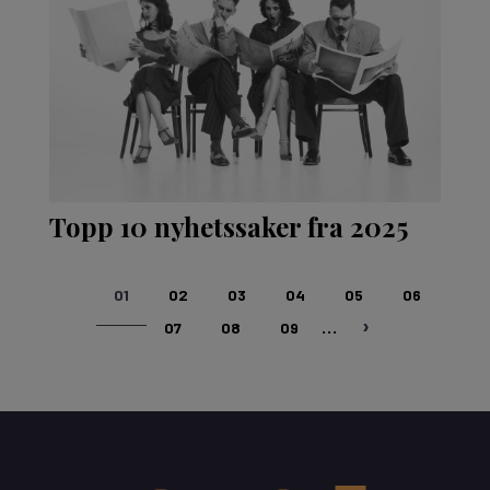
Topp 10 nyhetssaker fra 2025
Sider
01
02
03
04
05
06
…
07
08
09