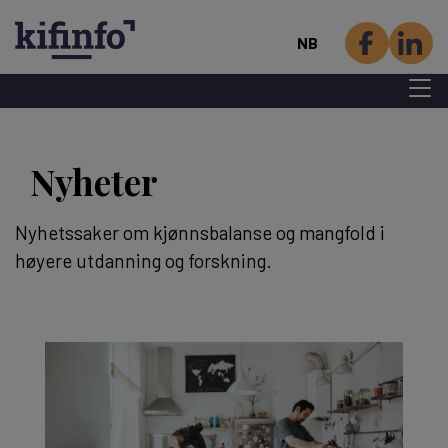
NB
Menu 
Hopp
til
Nyheter
hovedinnhold
Nyhetssaker om kjønnsbalanse og mangfold i
høyere utdanning og forskning.