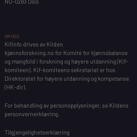
NO-0283 Oslo
OM OSS
Kifinfo
drives av
Kilden
kjønnsforskning.no
for
Komité for kjønnsbalanse
og mangfold i forskning og høyere utdanning
(Kif-
komiteen). Kif-komiteens sekretariat er hos
Direktoratet for høyere utdanning og kompetanse
(HK-dir)
.
For behandling av personopplysninger, se
Kildens
personvernerklæring
.
Tilgjengelighetserklæring