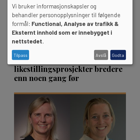
Vi bruker informasjonskapsler og
behandler personopplysninger til følgende
formål:
Functional, Analyse av trafikk &
Eksternt innhold som er innebygget i
nettstedet
.
Tilpass
Avslå
Godta
I år favner Forskningsrådets
likestillingsprosjekter bredere
enn noen gang før