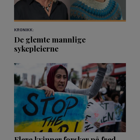
KRONIKK:
De glemte mannlige
sykepleierne
Flere kvinner forsker på fred