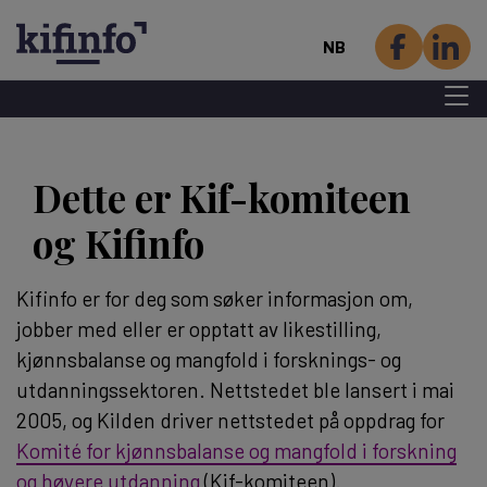
NB
Menu 
Hopp
til
Dette er Kif-komiteen
hovedinnhold
og Kifinfo
Kifinfo er for deg som søker informasjon om,
jobber med eller er opptatt av likestilling,
kjønnsbalanse og mangfold i forsknings- og
utdanningssektoren. Nettstedet ble lansert i mai
2005, og Kilden driver nettstedet på oppdrag for
Komité for kjønnsbalanse og mangfold i forskning
og høyere utdanning
(Kif-komiteen).