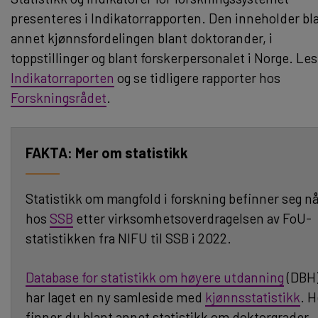
presenteres i Indikatorrapporten. Den inneholder bl
annet kjønnsfordelingen blant doktorander, i
toppstillinger og blant forskerpersonalet i Norge. Les
Indikatorraporten
og se tidligere rapporter hos
Forskningsrådet
.
Mer om statistikk
Statistikk om mangfold i forskning befinner seg n
hos
SSB
etter virksomhetsoverdragelsen av FoU-
statistikken fra NIFU til SSB i 2022.
Database for statistikk om høyere utdanning
(DBH
har laget en ny samleside med
kjønnsstatistikk
. H
finner du blant annet statistikk om doktorgrader,