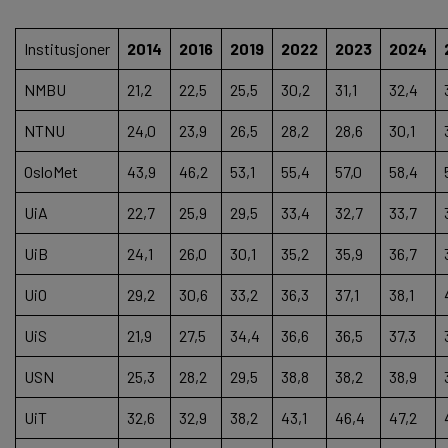
Institusjoner
2014
2016
2019
2022
2023
2024
NMBU
21,2
22,5
25,5
30,2
31,1
32,4
NTNU
24,0
23,9
26,5
28,2
28,6
30,1
OsloMet
43,9
46,2
53,1
55,4
57,0
58,4
UiA
22,7
25,9
29,5
33,4
32,7
33,7
UiB
24,1
26,0
30,1
35,2
35,9
36,7
UiO
29,2
30,6
33,2
36,3
37,1
38,1
UiS
21,9
27,5
34,4
36,6
36,5
37,3
USN
25,3
28,2
29,5
38,8
38,2
38,9
UiT
32,6
32,9
38,2
43,1
46,4
47,2