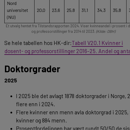
Nord
universitet
20,0
23,6
25,8
31,1
34,3
35,8
(NU)
Et utvalg hentet fra Tilstandsrapporten 2024. Viser kvinneandel i prosent i 
og professorstillinger fra 2014 til 2023.
(Kilde: DBH)
Se hele tabellen hos HK-dir:
Tabell V20.1 Kvinner i
dosent- og professorstillinger 2016–25. Andel og anta
Doktorgrader
2025
I 2025 ble det avlagt 1878 doktorgrader i Norge, 
flere enn i 2024.
Flere kvinner enn menn avla doktorgrad i 2025,
kvinner og 884 menn.
Prosentfordelingen har vært rundt 50/50 de sis