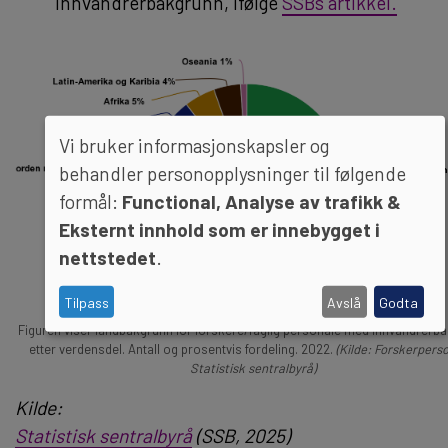
innvandrerbakgrunn, ifølge
SSBs artikkel.
Vi bruker informasjonskapsler og
behandler personopplysninger til følgende
formål:
Functional, Analyse av trafikk &
Eksternt innhold som er innebygget i
nettstedet
.
Tilpass
Avslå
Godta
Figuren viser landbakgrunn for forskere/faglig personale med innvandrerb
etter verdensdel. Antall og prosentvis fordeling. 2022.
(Kilde: Forskerperso
Statistisk sentralbyrå)
Kilde:
Statistisk sentralbyrå
(SSB, 2025)