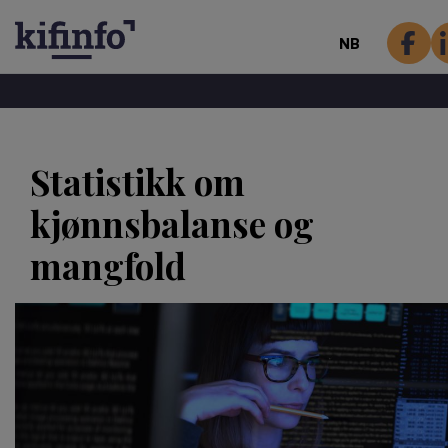
NB
Hopp
til
Statistikk om
hovedinnhold
kjønnsbalanse og
mangfold