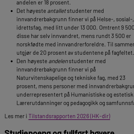
andelen er 18 prosent.
Det høyeste
antallet
studenter med
innvandrerbakgrunn finner vi på Helse-, sosial-
idrettsfag, med litt under 13 000. Omtrent 9 500
disse har selv innvandret, mens rundt 3 500 er
norskfødte med innvandrerforeldre. Til samme
utgjør de 20 prosent av studentene på fagfeltet
Den høyeste
andelen
studenter med
innvandrerbakgrunn finner vi på
Naturvitenskapelige og tekniske fag, med 23
prosent, mens personer med innvandrerbakgru
underrepresentert på Humanistiske og estetiske
Lærerutdanninger og pedagogikk og samfunnsf
Les mer i
Tilstandsrapporten 2026
(HK-dir)
Studiepoeng og fullført høyere