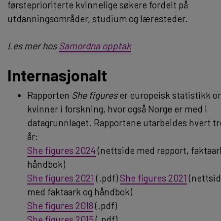
førsteprioriterte kvinnelige søkere fordelt på
utdanningsområder, studium og læresteder.
Les mer hos
Samordna opptak
Internasjonalt
Rapporten
She figures
er europeisk statistikk 
kvinner i forskning, hvor også Norge er med i
datagrunnlaget. Rapportene utarbeides hvert tr
år:
She figures 2024
(nettside med rapport, faktaar
håndbok)
She figures 2021
(.pdf)
She figures 2021
(nettsi
med faktaark og håndbok)
She figures 2018
(.pdf)
She figures 2015
(.pdf)