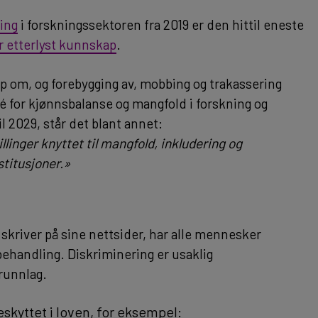
ing
i forskningssektoren fra 2019 er den hittil eneste
ar etterlyst kunnskap
.
ap om, og forebygging av, mobbing og trakassering
é for kjønnsbalanse og mangfold i forskning og
l 2029, står det blant annet:
linger knyttet til mangfold, inkludering og
titusjoner.»
skriver på sine nettsider, har alle mennesker
sbehandling. Diskriminering er usaklig
runnlag.
kyttet i loven, for eksempel: