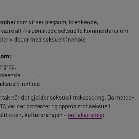
somhet som virker plagsom, krenkende,
n være alt fra uønskede seksuelle kommentarer om
eller videoer med seksuelt innhold.
 som:
ergrep.
tseende.
seksuelt innhold.
nntak når det gjelder seksuell trakassering. Da metoo-
, var det protester og opprop mot seksuell
litikken, kulturbransjen –
og i akademia
: