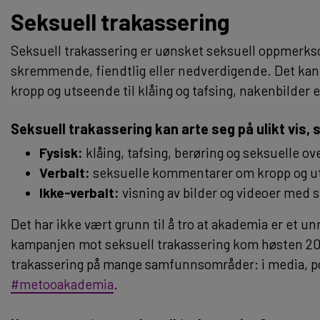
Seksuell trakassering
Seksuell trakassering er uønsket seksuell oppmerk
skremmende, fiendtlig eller nedverdigende. Det ka
kropp og utseende til klåing og tafsing, nakenbilder 
Seksuell trakassering kan arte seg på ulikt vis,
Fysisk:
klåing, tafsing, berøring og seksuelle ov
Verbalt:
seksuelle kommentarer om kropp og u
Ikke-verbalt:
visning av bilder og videoer med 
Det har ikke vært grunn til å tro at akademia er et u
kampanjen mot seksuell trakassering kom høsten 2017
trakassering på mange samfunnsområder: i media, po
#metooakademia
.