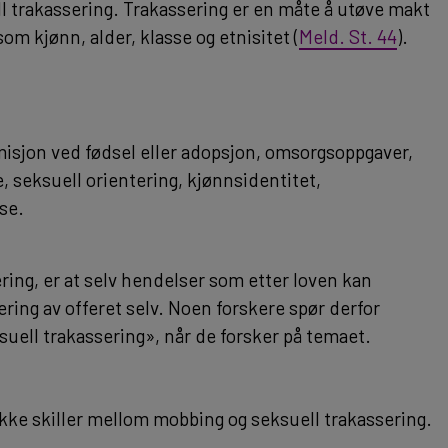
ll trakassering. Trakassering er en måte å utøve makt
om kjønn, alder, klasse og etnisitet (
Meld. St. 44
).
rmisjon ved fødsel eller adopsjon, omsorgsoppgaver,
e, seksuell orientering, kjønnsidentitet,
se.
ring, er at selv hendelser som etter loven kan
ering av offeret selv. Noen forskere spør derfor
ksuell trakassering», når de forsker på temaet.
 ikke skiller mellom mobbing og seksuell trakassering.