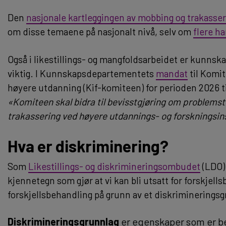
Den
nasjonale kartleggingen av mobbing og trakasser
om disse temaene på nasjonalt nivå, selv om
flere h
Også i likestillings- og mangfoldsarbeidet er kunnsk
viktig. I Kunnskapsdepartementets
mandat
til Komit
høyere utdanning (Kif-komiteen) for perioden 2026 ti
«Komiteen skal bidra til bevisstgjøring om problemstil
trakassering ved høyere utdannings- og forskningsins
Hva er diskriminering?
Som
Likestillings- og diskrimineringsombudet
(LDO) 
kjennetegn som gjør at vi kan bli utsatt for forskjell
forskjellsbehandling på grunn av et diskrimineringsg
Diskrimineringsgrunnlag
er egenskaper som er bes