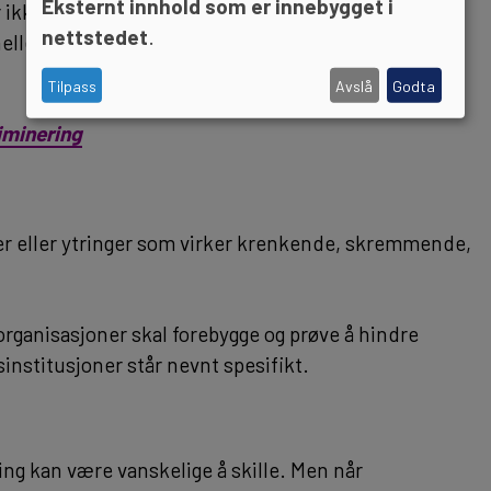
Eksternt innhold som er innebygget i
 ikke bare defineres ut fra individers intensjoner,
nettstedet
.
nelle praksiser og strukturer kan skape ulikhet og
Tilpass
Avslå
Godta
iminering
ser eller ytringer som virker krenkende, skremmende,
i organisasjoner skal forebygge og prøve å hindre
institusjoner står nevnt spesifikt.
ing kan være vanskelige å skille. Men når