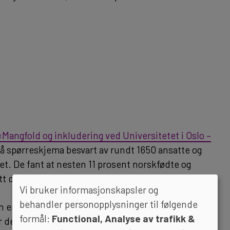
«Mangfold og inkludering ved Universitetet i Oslo –
på spørreskjema besvart av rundt 1650 ansatte og
et. De fant at nesten 11 prosent norskfødte og
tt diskriminert.
Vi bruker informasjonskapsler og
behandler personopplysninger til følgende
r subtil, og at de som er utsatt ikke alltid vet om
formål:
Functional, Analyse av trafikk &
 det heller ikke tatt opp, og diskrimineringen blir