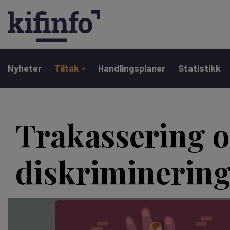
Main navigation
Nyheter
Tiltak
Handlingsplaner
Statistikk
Hopp
til
Trakassering 
hovedinnhold
diskriminerin