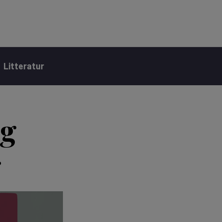
Litteratur
og
g