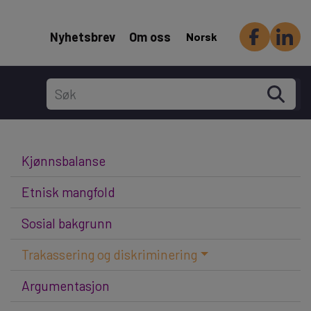
Header Secondary menu
Nyhetsbrev
Om oss
Norsk
Hovedmeny
Kjønnsbalanse
Etnisk mangfold
Sosial bakgrunn
Trakassering og diskriminering
Argumentasjon