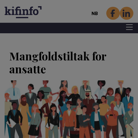
NB
Menu 
Hopp
til
Mangfoldstiltak for
hovedinnhold
ansatte