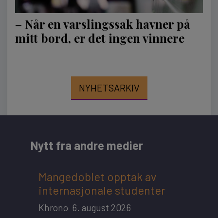
– Når en varslingssak havner på
mitt bord, er det ingen vinnere
NYHETSARKIV
Nytt fra andre medier
ents
Mangedoblet opptak av
Deba
 time
internasjonale studenter
oppt
Khrono
6. august 2026
Khro