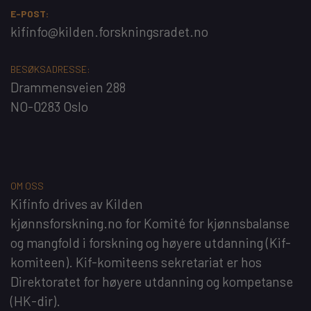
E-POST:
kifinfo@kilden.forskningsradet.no
BESØKSADRESSE:
Drammensveien 288
NO-0283 Oslo
OM OSS
Kifinfo
drives av
Kilden
kjønnsforskning.no
for
Komité for kjønnsbalanse
og mangfold i forskning og høyere utdanning
(Kif-
komiteen). Kif-komiteens sekretariat er hos
Direktoratet for høyere utdanning og kompetanse
(HK-dir)
.