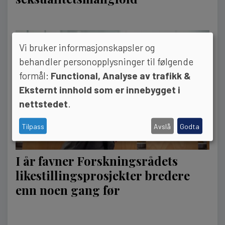
Vi bruker informasjonskapsler og
behandler personopplysninger til følgende
formål:
Functional, Analyse av trafikk &
Eksternt innhold som er innebygget i
nettstedet
.
Tilpass
Avslå
Godta
I år favner Forskningsrådets
likestillingsprosjekter bredere
enn noen gang før