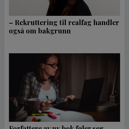
– Rekruttering til realfag handler
også om bakgrunn
Forfattere av ny bok føler seg