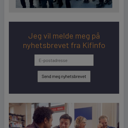
Jeg vil melde meg på
nyhetsbrevet fra Kifinfo