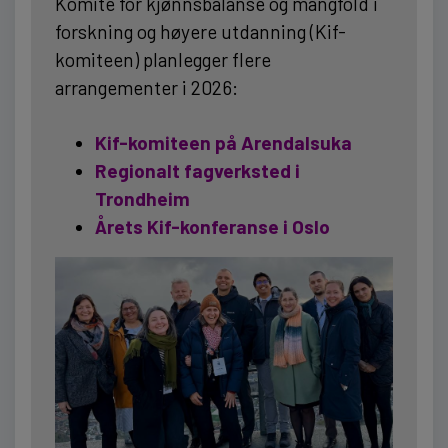
Komité for kjønnsbalanse og mangfold i
forskning og høyere utdanning (Kif-
komiteen) planlegger flere
arrangementer i 2026:
Kif-komiteen på Arendalsuka
Regionalt fagverksted i
Trondheim
Årets Kif-konferanse i Oslo