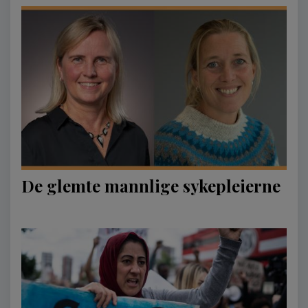
De glemte mannlige sykepleierne