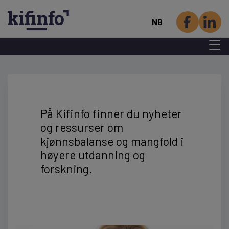
NB
Menu 
Hopp
til
hovedinnhold
På Kifinfo finner du nyheter
og ressurser om
kjønnsbalanse og mangfold i
høyere utdanning og
forskning.