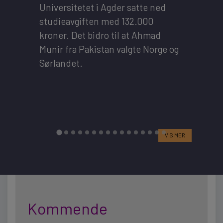
Universitetet i Agder satte ned
Fores
ction
studieavgiften med 132.000
merit
kroner. Det bidro til at Ahmad
illusj
Munir fra Pakistan valgte Norge og
innle
Sørlandet.
Unive
VIS MER
Kommende