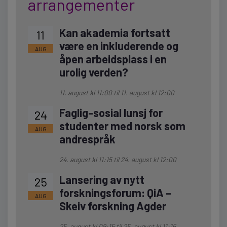
arrangementer
Kan akademia fortsatt
11
være en inkluderende og
AUG
åpen arbeidsplass i en
urolig verden?
11. august kl 11:00
til
11. august kl 12:00
Faglig-sosial lunsj for
24
studenter med norsk som
AUG
andrespråk
24. august kl 11:15
til
24. august kl 12:00
Lansering av nytt
25
forskningsforum: QiA –
AUG
Skeiv forskning Agder
25. august kl 09:15
til
25. august kl 11:15