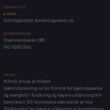
KONTAKT OSS
E-POST:
kifinfo@kilden.forskningsradet.no
BESØKSADRESSE:
Drammensveien 288
NO-0283 Oslo
OM OSS
Kifinfo
drives av
Kilden
kjønnsforskning.no
for
Komité for kjønnsbalanse
og mangfold i forskning og høyere utdanning
(Kif-
komiteen). Kif-komiteens sekretariat er hos
Direktoratet for høyere utdanning og kompetanse