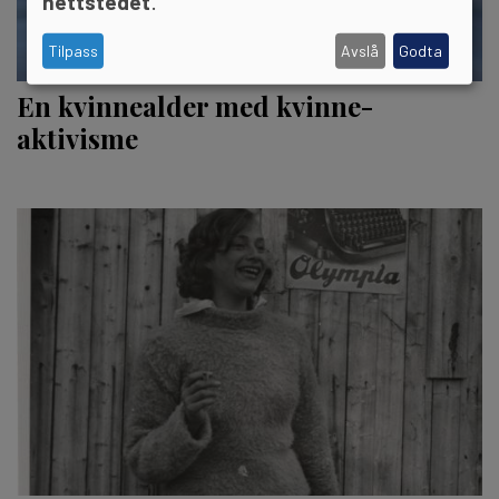
nettstedet
.
Tilpass
Avslå
Godta
En kvinne­alder med kvinne­
aktivisme