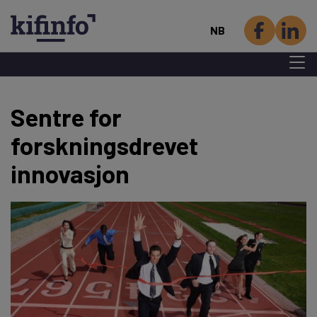
NB
Menu 
Hopp
Sentre for
til
hovedinnhold
forskningsdrevet
innovasjon