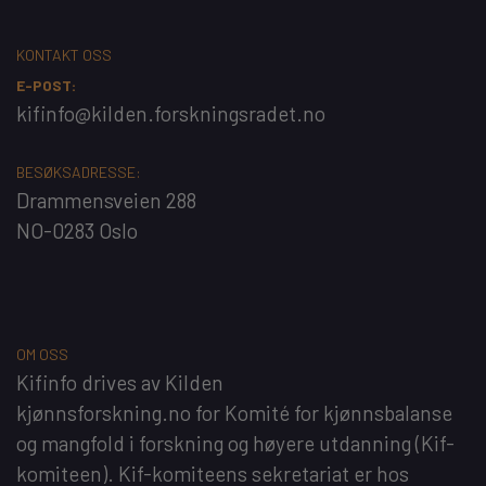
KONTAKT OSS
E-POST:
kifinfo@kilden.forskningsradet.no
BESØKSADRESSE:
Drammensveien 288
NO-0283 Oslo
OM OSS
Kifinfo
drives av
Kilden
kjønnsforskning.no
for
Komité for kjønnsbalanse
og mangfold i forskning og høyere utdanning
(Kif-
komiteen). Kif-komiteens sekretariat er hos