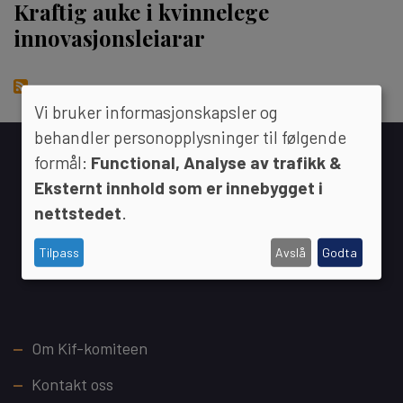
Kraftig auke i kvinnelege
innovasjonsleiarar
Vi bruker informasjonskapsler og
behandler personopplysninger til følgende
formål:
Functional, Analyse av trafikk &
Eksternt innhold som er innebygget i
nettstedet
.
Tilpass
Avslå
Godta
Footer
Om Kif-komiteen
Kontakt oss