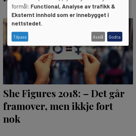
formål:
Functional, Analyse av trafikk &
Eksternt innhold som er innebygget i
nettstedet
.
Tilpass
Avslå
Godta
She Figures 2018: – Det går
framover, men ikkje fort
nok