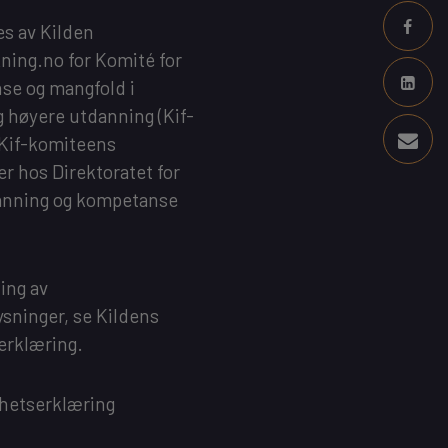
es av
Kilden
kning.no
for
Komité for
se og mangfold i
g høyere utdanning
(Kif-
 Kif-komiteens
 er hos
Direktoratet for
anning og kompetanse
ing av
sninger, se
Kildens
erklæring
.
ghetserklæring