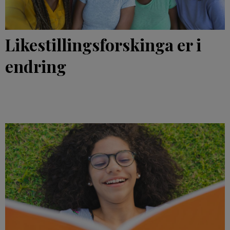
Likestillings­forskinga er i
endring