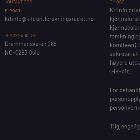
KONTAKT OSS
OM OSS
Kifinfo
driv
E-POST:
kifinfo@kilden.forskningsradet.no
kjønnsfors
kjønnsbalan
forskning o
BESØKSADRESSE:
Drammensveien 288
komiteen).
NO-0283 Oslo
sekretariat
høyere utd
(HK-dir)
.
For behandl
personopply
personvern
Tilgjengeli