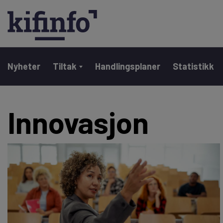
Main navigation
Nyheter
Tiltak
Handlingsplaner
Statistikk
Hopp
Innovasjon
til
hovedinnhold