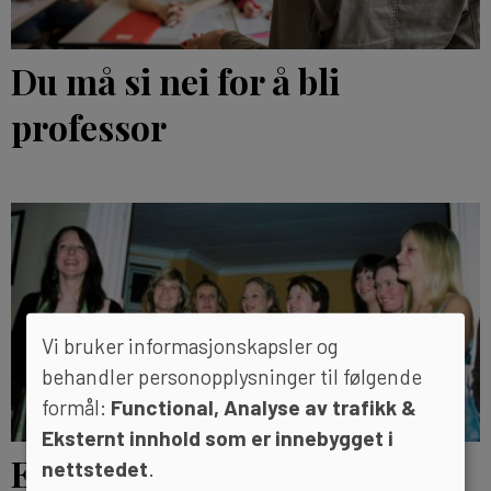
Du må si nei for å bli
professor
Vi bruker informasjonskapsler og
behandler personopplysninger til følgende
formål:
Functional, Analyse av trafikk &
Eksternt innhold som er innebygget i
Et godt sted å være
nettstedet
.