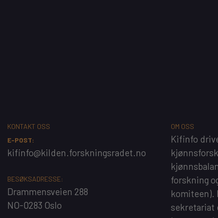
KONTAKT OSS
OM OSS
Kifinfo
driv
E-POST:
kifinfo@kilden.forskningsradet.no
kjønnsfors
kjønnsbalan
forskning o
BESØKSADRESSE:
Drammensveien 288
komiteen).
NO-0283 Oslo
sekretariat