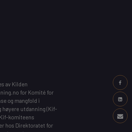
es av
Kilden
kning.no
for
Komité for
se og mangfold i
g høyere utdanning
(Kif-
 Kif-komiteens
 er hos
Direktoratet for