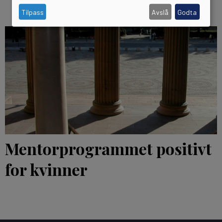
Tilpass
Avslå
Godta
Mentorprogrammet positivt
for kvinner