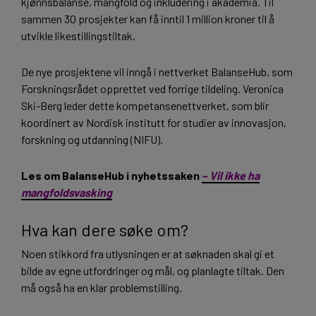
kjønnsbalanse, mangfold og inkludering i akademia. Til
sammen 30 prosjekter kan få inntil 1 million kroner til å
utvikle likestillingstiltak.
De nye prosjektene vil inngå i nettverket BalanseHub, som
Forskningsrådet opprettet ved forrige tildeling. Veronica
Ski-Berg leder dette kompetansenettverket, som blir
koordinert av Nordisk institutt for studier av innovasjon,
forskning og utdanning (NIFU).
Les om BalanseHub i nyhetssaken
– Vil ikke ha
mangfoldsvasking
Hva kan dere søke om?
Noen stikkord fra utlysningen er at søknaden skal gi et
bilde av egne utfordringer og mål, og planlagte tiltak. Den
må også ha en klar problemstilling.