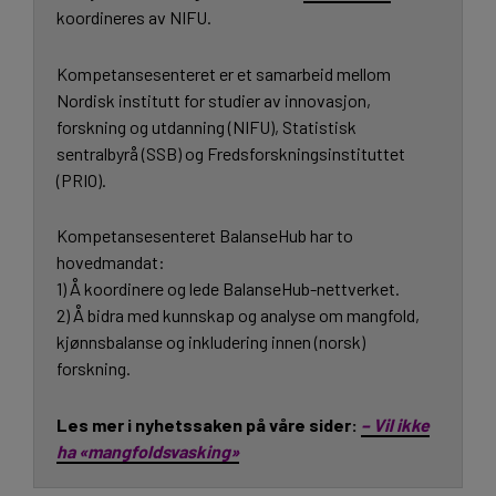
koordineres av NIFU.
Kompetansesenteret er et samarbeid mellom
Nordisk institutt for studier av innovasjon,
forskning og utdanning (NIFU), Statistisk
sentralbyrå (SSB) og Fredsforskningsinstituttet
(PRIO).
Kompetansesenteret BalanseHub har to
hovedmandat:
1) Å koordinere og lede BalanseHub-nettverket.
2) Å bidra med kunnskap og analyse om mangfold,
kjønnsbalanse og inkludering innen (norsk)
forskning.
Les mer i nyhetssaken på våre sider:
– Vil ikke
ha «mangfoldsvasking»