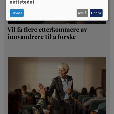
nettstedet
.
Tilpass
Avslå
Godta
Vil få flere etterkommere av
innvandrere til å forske