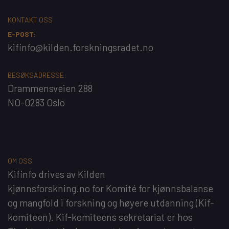
KONTAKT OSS
E-POST:
kifinfo@kilden.forskningsradet.no
BESØKSADRESSE:
Drammensveien 288
NO-0283 Oslo
OM OSS
Kifinfo
drives av
Kilden
kjønnsforskning.no
for
Komité for kjønnsbalanse
og mangfold i forskning og høyere utdanning
(Kif-
komiteen). Kif-komiteens sekretariat er hos