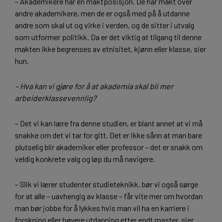
– Akademikere har en maktposisjon. De har makt over
andre akademikere, men de er også med på å utdanne
andre som skal ut og virke i verden, og de sitter i utvalg
som utformer politikk. Da er det viktig at tilgang til denne
makten ikke begrenses av etnisitet, kjønn eller klasse, sier
hun.
– Hva kan vi gjøre for å at akademia skal bli mer
arbeiderklassevennlig?
– Det vi kan lære fra denne studien, er blant annet at vi må
snakke om det vi tar for gitt. Det er ikke sånn at man bare
plutselig blir akademiker eller professor – det er snakk om
veldig konkrete valg og løp du må navigere.
– Slik vi lærer studenter studieteknikk, bør vi også sørge
for at alle – uavhengig av klasse – får vite mer om hvordan
man bør jobbe for å lykkes hvis man vil ha en karriere i
forskning eller høyere utdanning etter endt master, sier