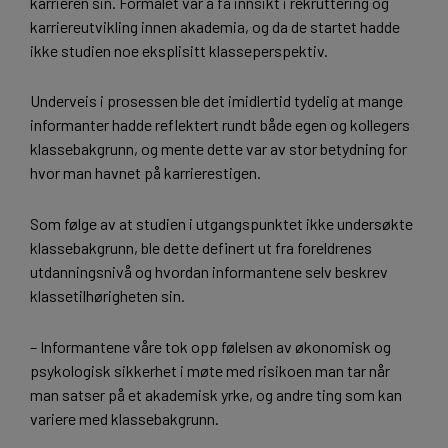
karrieren sin. Formålet var å få innsikt i rekruttering og
karriereutvikling innen akademia, og da de startet hadde
ikke studien noe eksplisitt klasseperspektiv.
Underveis i prosessen ble det imidlertid tydelig at mange
informanter hadde reflektert rundt både egen og kollegers
klassebakgrunn, og mente dette var av stor betydning for
hvor man havnet på karrierestigen.
Som følge av at studien i utgangspunktet ikke undersøkte
klassebakgrunn, ble dette definert ut fra foreldrenes
utdanningsnivå og hvordan informantene selv beskrev
klassetilhørigheten sin.
– Informantene våre tok opp følelsen av økonomisk og
psykologisk sikkerhet i møte med risikoen man tar når
man satser på et akademisk yrke, og andre ting som kan
variere med klassebakgrunn.