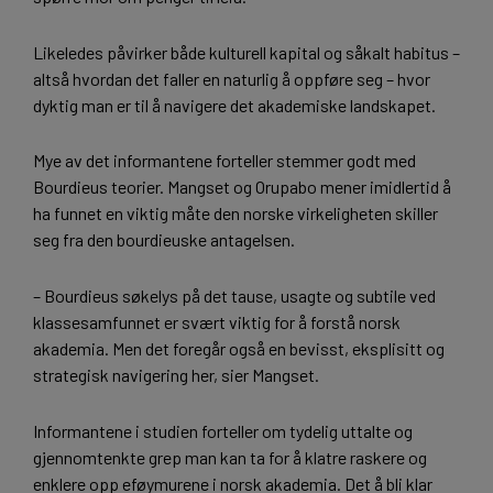
Likeledes påvirker både kulturell kapital og såkalt habitus –
altså hvordan det faller en naturlig å oppføre seg – hvor
dyktig man er til å navigere det akademiske landskapet.
Mye av det informantene forteller stemmer godt med
Bourdieus teorier. Mangset og Orupabo mener imidlertid å
ha funnet en viktig måte den norske virkeligheten skiller
seg fra den bourdieuske antagelsen.
– Bourdieus søkelys på det tause, usagte og subtile ved
klassesamfunnet er svært viktig for å forstå norsk
akademia. Men det foregår også en bevisst, eksplisitt og
strategisk navigering her, sier Mangset.
Informantene i studien forteller om tydelig uttalte og
gjennomtenkte grep man kan ta for å klatre raskere og
enklere opp eføymurene i norsk akademia. Det å bli klar