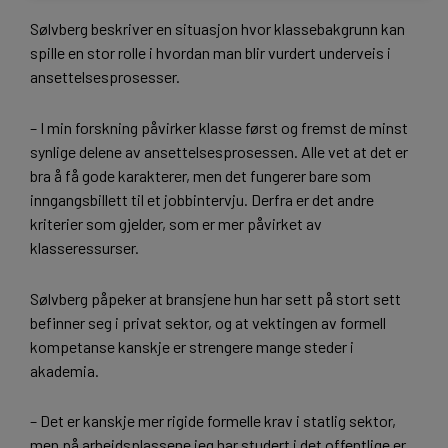
Sølvberg beskriver en situasjon hvor klassebakgrunn kan
spille en stor rolle i hvordan man blir vurdert underveis i
ansettelsesprosesser.
– I min forskning påvirker klasse først og fremst de minst
synlige delene av ansettelsesprosessen. Alle vet at det er
bra å få gode karakterer, men det fungerer bare som
inngangsbillett til et jobbintervju. Derfra er det andre
kriterier som gjelder, som er mer påvirket av
klasseressurser.
Sølvberg påpeker at bransjene hun har sett på stort sett
befinner seg i privat sektor, og at vektingen av formell
kompetanse kanskje er strengere mange steder i
akademia.
– Det er kanskje mer rigide formelle krav i statlig sektor,
men på arbeidsplassene jeg har studert i det offentlige er