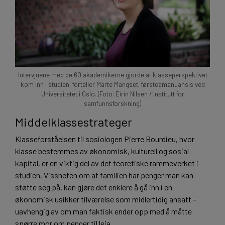
Intervjuene med de 60 akademikerne gjorde at klasseperspektivet
kom inn i studien, forteller Marte Mangset, førsteamanuansis ved
Universitetet i Oslo. (Foto: Eirin Nilsen / Institutt for
samfunnsforskning)
Middelklassestrateger
Klasseforståelsen til sosiologen Pierre Bourdieu, hvor
klasse bestemmes av økonomisk, kulturell og sosial
kapital, er en viktig del av det teoretiske rammeverket i
studien. Vissheten om at familien har penger man kan
støtte seg på, kan gjøre det enklere å gå inn i en
økonomisk usikker tilværelse som midlertidig ansatt –
uavhengig av om man faktisk ender opp med å måtte
spørre mor om penger til leia.