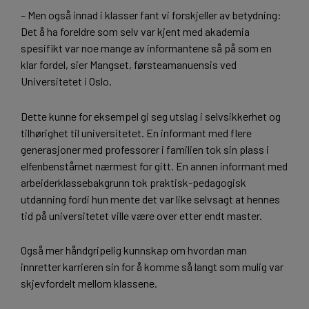
– Men også innad i klasser fant vi forskjeller av betydning:
Det å ha foreldre som selv var kjent med akademia
spesifikt var noe mange av informantene så på som en
klar fordel, sier Mangset, førsteamanuensis ved
Universitetet i Oslo.
Dette kunne for eksempel gi seg utslag i selvsikkerhet og
tilhørighet til universitetet. En informant med flere
generasjoner med professorer i familien tok sin plass i
elfenbenstårnet nærmest for gitt. En annen informant med
arbeiderklassebakgrunn tok praktisk-pedagogisk
utdanning fordi hun mente det var like selvsagt at hennes
tid på universitetet ville være over etter endt master.
Også mer håndgripelig kunnskap om hvordan man
innretter karrieren sin for å komme så langt som mulig var
skjevfordelt mellom klassene.