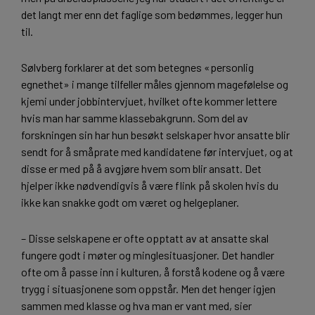
det langt mer enn det faglige som bedømmes, legger hun
til.
Sølvberg forklarer at det som betegnes «personlig
egnethet» i mange tilfeller måles gjennom magefølelse og
kjemi under jobbintervjuet, hvilket ofte kommer lettere
hvis man har samme klassebakgrunn. Som del av
forskningen sin har hun besøkt selskaper hvor ansatte blir
sendt for å småprate med kandidatene før intervjuet, og at
disse er med på å avgjøre hvem som blir ansatt. Det
hjelper ikke nødvendigvis å være flink på skolen hvis du
ikke kan snakke godt om været og helgeplaner.
– Disse selskapene er ofte opptatt av at ansatte skal
fungere godt i møter og minglesituasjoner. Det handler
ofte om å passe inn i kulturen, å forstå kodene og å være
trygg i situasjonene som oppstår. Men det henger igjen
sammen med klasse og hva man er vant med, sier