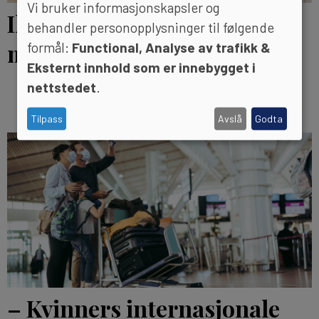
Vi bruker informasjonskapsler og
Ikke alle ledere er gode
behandler personopplysninger til følgende
mangfoldsledere
formål:
Functional, Analyse av trafikk &
Eksternt innhold som er innebygget i
nettstedet
.
Tilpass
Avslå
Godta
– Kvinners internasjonale