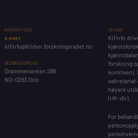
KONTAKT OSS
OM OSS
Kifinfo
driv
E-POST:
kifinfo@kilden.forskningsradet.no
kjønnsfors
kjønnsbalan
forskning o
BESØKSADRESSE:
Drammensveien 288
komiteen).
NO-0283 Oslo
sekretariat
høyere utd
(HK-dir)
.
For behandl
personopply
personvern