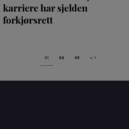
karriere har sjelden
forkjørsrett
NÅVÆRENDE
SIDE
SIDE
NESTE
01
02
03
››
SIDE
SIDE