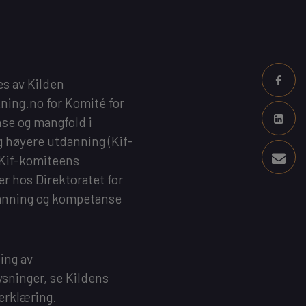
es av
Kilden
kning.no
for
Komité for
se og mangfold i
g høyere utdanning
(Kif-
 Kif-komiteens
 er hos
Direktoratet for
anning og kompetanse
ing av
sninger, se
Kildens
erklæring
.