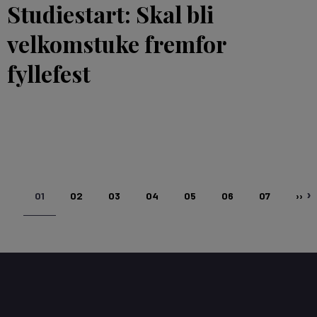
Studiestart: Skal bli
velkomstuke fremfor
fyllefest
NÅVÆRENDE
SIDE
SIDE
SIDE
SIDE
SIDE
SIDE
NES
01
02
03
04
05
06
07
››
SIDE
SIDE