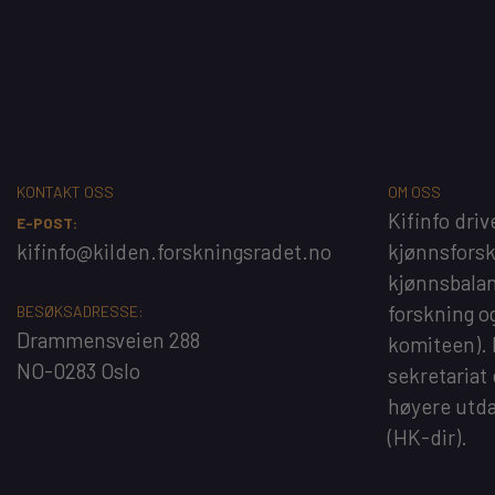
KONTAKT OSS
OM OSS
Kifinfo
driv
E-POST:
kifinfo@kilden.forskningsradet.no
kjønnsfors
kjønnsbalan
forskning o
BESØKSADRESSE:
Drammensveien 288
komiteen).
NO-0283 Oslo
sekretariat
høyere utd
(HK-dir)
.