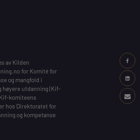
es av
Kilden
kning.no
for
Komité for
se og mangfold i
g høyere utdanning
(Kif-
 Kif-komiteens
 er hos
Direktoratet for
anning og kompetanse