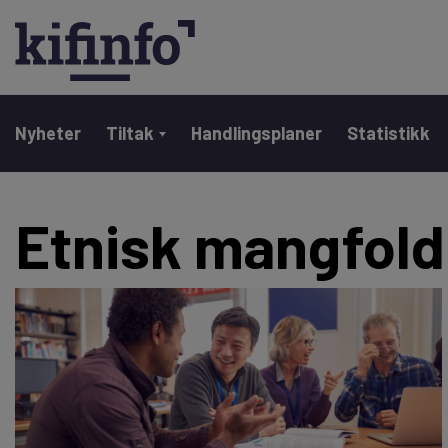
Main navigation
Nyheter
Tiltak
Handlingsplaner
Statistikk
Hopp
Etnisk mangfold
til
hovedinnhold