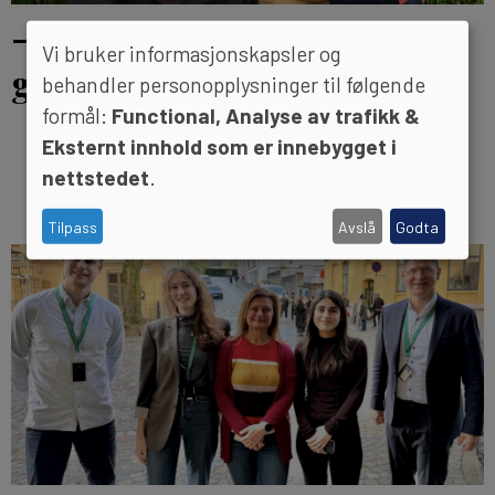
– Mangfold er utfordrende
Vi bruker informasjonskapsler og
greier
behandler personopplysninger til følgende
formål:
Functional, Analyse av trafikk &
Eksternt innhold som er innebygget i
nettstedet
.
Tilpass
Avslå
Godta