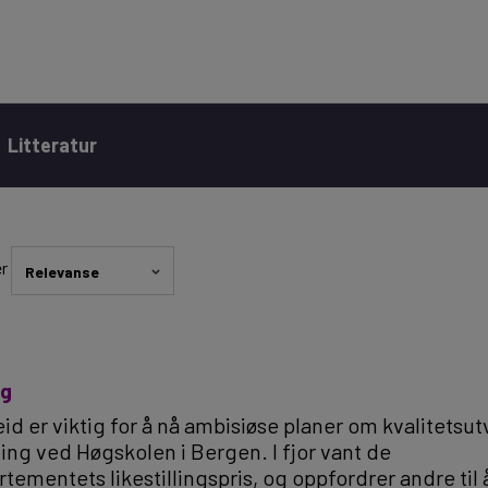
Litteratur
er
Relevanse
ig
eid er viktig for å nå ambisiøse planer om kvalitetsut
g ved Høgskolen i Bergen. I fjor vant de
mentets likestillingspris, og oppfordrer andre til å 