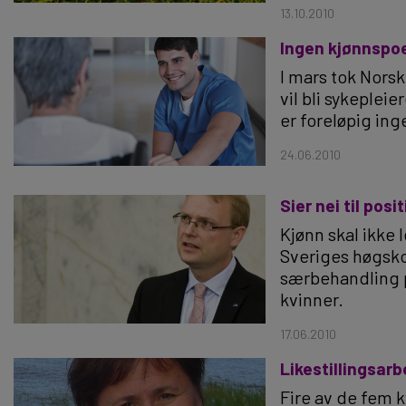
13.10.2010
Ingen kjønnspoe
I mars tok Norsk
vil bli sykeple
er foreløpig ing
24.06.2010
Sier nei til pos
Kjønn skal ikke 
Sveriges høgskol
særbehandling 
kvinner.
17.06.2010
Likestillingsarb
Fire av de fem 