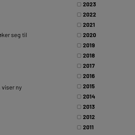
2023
2022
2021
ker seg til
2020
2019
2018
2017
2016
2015
 viser ny
2014
2013
2012
2011