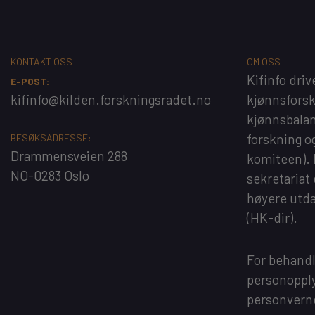
KONTAKT OSS
OM OSS
Kifinfo
driv
E-POST:
kifinfo@kilden.forskningsradet.no
kjønnsfors
kjønnsbalan
forskning o
BESØKSADRESSE:
Drammensveien 288
komiteen).
NO-0283 Oslo
sekretariat
høyere utd
(HK-dir)
.
For behandl
personopply
personvern