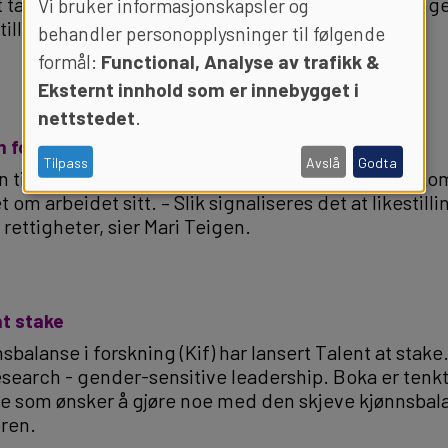
ar initiativ til en stor satsing for å øke rekruttering
Vi bruker informasjonskapsler og
stillinger og forskningsledelse.
behandler personopplysninger til følgende
formål:
Functional, Analyse av trafikk &
Eksternt innhold som er innebygget i
nettstedet
.
 forplikter
Tilpass
Avslå
Godta
n til Komité for kjønnsbalanse i forskning har Kif-ko
om arbeidet sitt. – Slik signaliseres det at likestill
rettigheter, sier Mari Teigen.
at stake
sbalanse i forskning (Kif) har lansert Talent at stak
research - gender-sensitive leadership. Boka er tenk
alle som ønsker å gjøre noe med den skjeve kjønnsbal
ren.