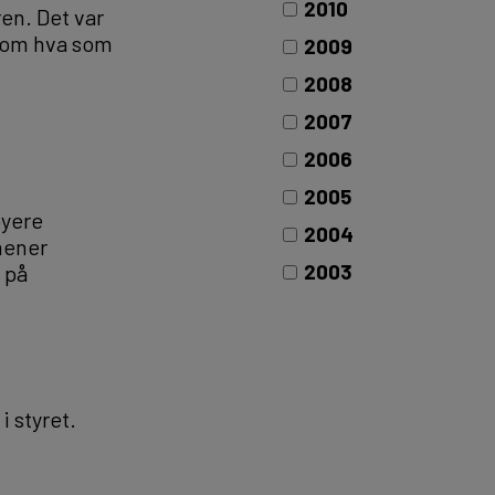
2010
en. Det var
n om hva som
2009
2008
2007
2006
2005
øyere
2004
mener
2003
 på
i styret.