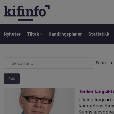
Main navigation
Nyheter
Tiltak
Handlingsplaner
Statistikk
Hopp
til
hovedinnhold
Sorter ett
Tenker langsikt
Likestillingsarb
kompetansehevin
Kunnskapsdeparte