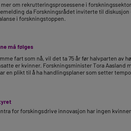
te mer om rekrutteringsprosessene i forskningssektor
akemelding da Forskningsrådet inviterte til diskusjo
alanse i forskningstoppen.
ene må følges
samme fart som nå, vil det ta 75 år før halvparten av h
nsatte er kvinner. Forskningsminister Tora Aasland 
ar en plikt til å ha handlingsplaner som setter tempo
tyret
ntra for forskingsdrive innovasjon har ingen kvinner 