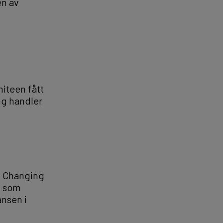
en av
miteen fått
ing handler
e. Changing
t som
ansen i