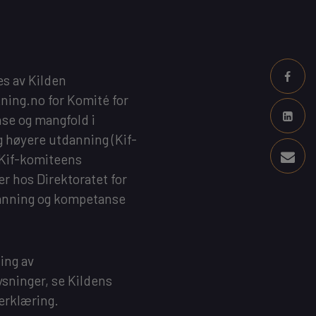
es av
Kilden
kning.no
for
Komité for
se og mangfold i
g høyere utdanning
(Kif-
 Kif-komiteens
 er hos
Direktoratet for
anning og kompetanse
ing av
sninger, se
Kildens
erklæring
.