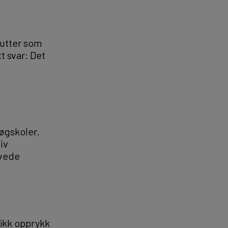
gutter som
t svar: Det
høgskoler.
iv
avede
ikk opprykk