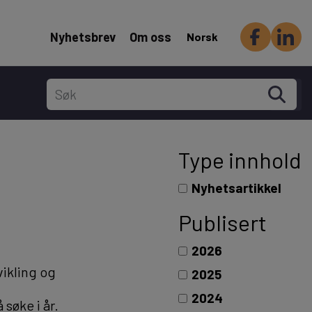
Header Secondary menu
Nyhetsbrev
Om oss
Norsk
Type innhold
Nyhetsartikkel
Publisert
2026
vikling og
2025
2024
søke i år.