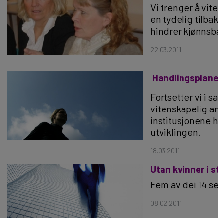
Vi trenger å vi
en tydelig tilb
hindrer kjønnsb
22.03.2011
 Handlingsplan
Fortsetter vi i 
vitenskapelig a
institusjonene h
utviklingen.
18.03.2011
Utan kvinner i s
Fem av dei 14 se
08.02.2011