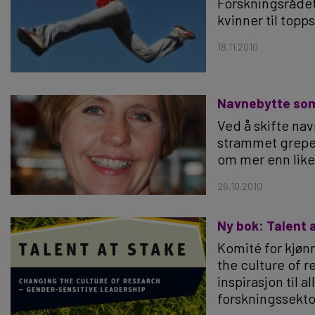
Forskningsrådet t
kvinner til topp
18.11.2010
Navnebytte som
Ved å skifte nav
strammet grepet 
om mer enn like 
26.10.2010
Ny bok: Talent 
Komité for kjønn
the culture of 
inspirasjon til 
forskningssekto