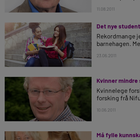
11.08.2011
Det nye studentk
Rekordmange jen
barnehagen. Men 
23.06.2011
Kvinner mindre 
Kvinnelege forsk
forsking frå Nif
10.06.2011
Må fylle kunnsk