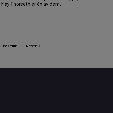
år. May Thorseth er én av dem.
FORRIGE
NESTE
FORRIGE
NESTE
SIDE
SIDE