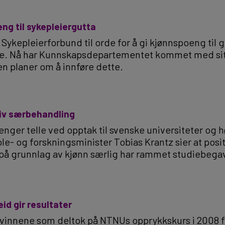
ng til sykepleiergutta
 Sykepleierforbund til orde for å gi kjønnspoeng til 
iere. Nå har Kunnskapsdepartementet kommet med sit
en planer om å innføre dette.
itiv særbehandling
lenger telle ved opptak til svenske universiteter og 
e- og forskningsminister Tobias Krantz sier at posit
på grunnlag av kjønn særlig har rammet studiebeg
eid gir resultater
kvinnene som deltok på NTNUs opprykkskurs i 2008 f