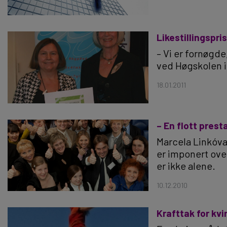
Likestillingspri
– Vi er fornøgde,
ved Høgskolen i
18.01.2011
– En flott prest
Marcela Linkóva
er imponert ove
er ikke alene.
10.12.2010
Krafttak for kv