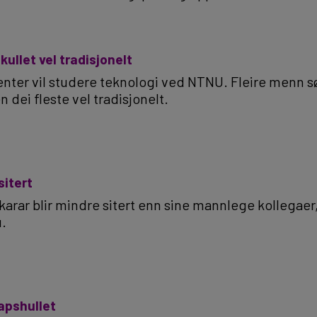
ullet vel tradisjonelt
ter vil studere teknologi ved NTNU. Fleire menn sø
dei fleste vel tradisjonelt.
sitert
arar blir mindre sitert enn sine mannlege kollegaer,
u.
apshullet