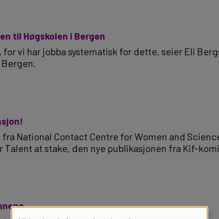
sen til Høgskolen i Bergen
 for vi har jobba systematisk for dette, seier Eli Berg
 Bergen.
asjon!
 fra National Contact Centre for Women and Science
r Talent at stake, den nye publikasjonen fra Kif-kom
innene