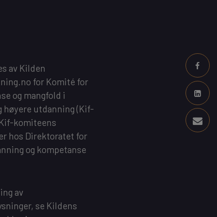
es av
Kilden
kning.no
for
Komité for
se og mangfold i
g høyere utdanning
(Kif-
 Kif-komiteens
 er hos
Direktoratet for
anning og kompetanse
ing av
sninger, se
Kildens