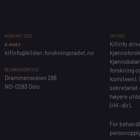
KONTAKT OSS
OM OSS
Kifinfo
driv
E-POST:
kifinfo@kilden.forskningsradet.no
kjønnsfors
kjønnsbalan
forskning o
BESØKSADRESSE:
Drammensveien 288
komiteen).
NO-0283 Oslo
sekretariat
høyere utd
(HK-dir)
.
For behandl
personopply