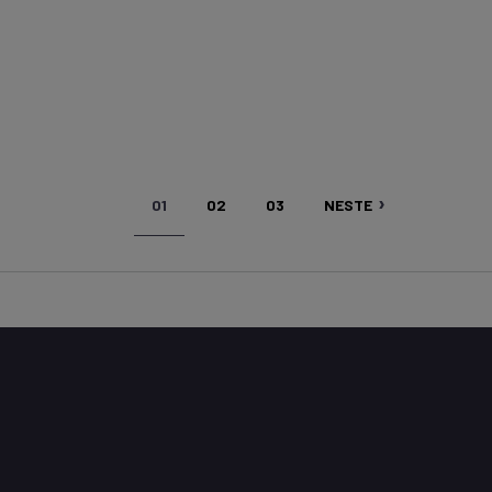
NÅVÆRENDE
SIDE
SIDE
NESTE
01
02
03
NESTE
SIDE
SIDE