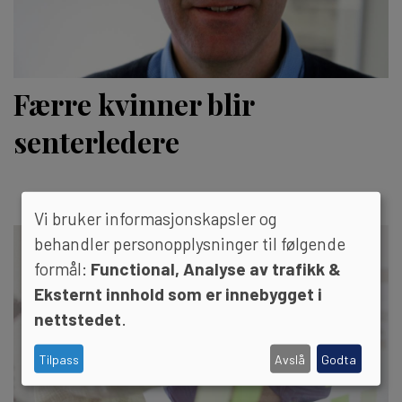
Færre kvinner blir
senterledere
Vi bruker informasjonskapsler og
behandler personopplysninger til følgende
formål:
Functional, Analyse av trafikk &
Eksternt innhold som er innebygget i
nettstedet
.
Tilpass
Avslå
Godta