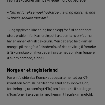
fast i diskusjoner om hva vi legger i ord og begreper.
–
Men er for eksempel hudfarge, navn og morsmål noe
vi burde snakke mer om?
– Jeg opplever ikke at jeg har belegg for å si at det er et
stort problem for karriereløpet i akademia hvorvidt man
har en annen etnisk bakgrunn. Men det er jo helt klart en
mangel på mangfold i akademia, så det er viktig å forsøke
å få kunnskap om hva det er i systemet som kan fungere
diskriminerende, sier Ali.
Norge er et registerland
For en tid siden ba Kunnskapsdepartementet og Kif-
komiteen Nordisk institutt for studier av innovasjon,
forskning og utdanning (Nifu) om å forsøke å kartlegge
situasjonen i akademia med hensyn til etnisk mangfold.