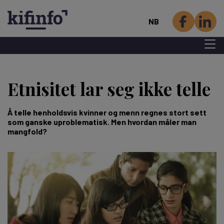
NB
Menu 
Hopp
til
Etnisitet lar seg ikke telle
hovedinnhold
Å telle henholdsvis kvinner og menn regnes stort sett
som ganske uproblematisk. Men hvordan måler man
mangfold?