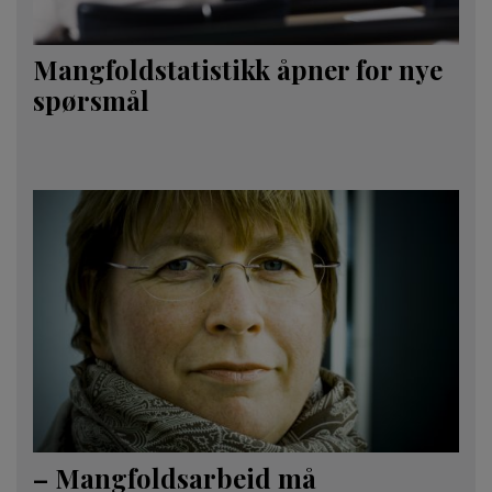
Mangfold­statistikk åpner for nye
spørsmål
– Mangfolds­arbeid må