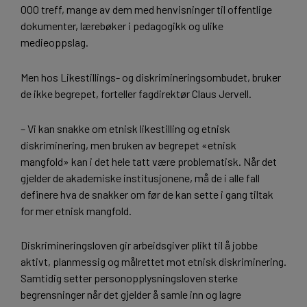
000 treff, mange av dem med henvisninger til offentlige
dokumenter, lærebøker i pedagogikk og ulike
medieoppslag.
Men hos Likestillings- og diskrimineringsombudet, bruker
de ikke begrepet, forteller fagdirektør Claus Jervell.
– Vi kan snakke om etnisk likestilling og etnisk
diskriminering, men bruken av begrepet «etnisk
mangfold» kan i det hele tatt være problematisk. Når det
gjelder de akademiske institusjonene, må de i alle fall
definere hva de snakker om før de kan sette i gang tiltak
for mer etnisk mangfold.
Diskrimineringsloven gir arbeidsgiver plikt til å jobbe
aktivt, planmessig og målrettet mot etnisk diskriminering.
Samtidig setter personopplysningsloven sterke
begrensninger når det gjelder å samle inn og lagre