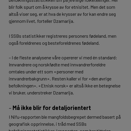
blir folk spurt om å krysse av for etnisitet. Men det som
altså viser seg, er at hva de krysser av for kan endre seg
gjennom livet, forteller Dzamarija.
I SSBs statistikker registreres personers fødeland, men
også foreldrenes og besteforeldrenes fødeland.
– I de fleste analysene våre opererer vi med én standard:
Innvandrere og norskfødte med innvandrerforeldre
omtales under ett som «personer med
innvandrerbakgrunn». Resten kaller vi for «den øvrige
befolkningen». «Etnisk norsk» er altså ikke en betegnelse
vi bruker, understreker Dzamarija.
–
Må ikke blir for detaljorientert
I Nifu-rapporten ble mangfoldsbegrepet dermed basert på
geografisk opprinnelse, i tråd med SSBs
befolkningsstatistikker. I rapporten, som har tittelen