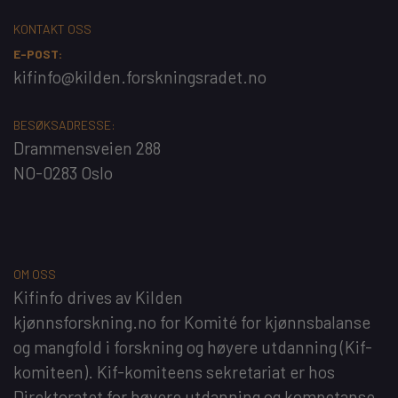
KONTAKT OSS
E-POST:
kifinfo@kilden.forskningsradet.no
BESØKSADRESSE:
Drammensveien 288
NO-0283 Oslo
OM OSS
Kifinfo
drives av
Kilden
kjønnsforskning.no
for
Komité for kjønnsbalanse
og mangfold i forskning og høyere utdanning
(Kif-
komiteen). Kif-komiteens sekretariat er hos
Direktoratet for høyere utdanning og kompetanse