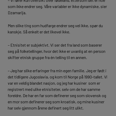
– Vi fører kun oversikt over fødeland, ettersom det er noe
som ikke endrer seg. Våre variabler er ikke dynamiske, sier
Dzamarija.
Men slike ting som hudfarge endrer seg vel ikke, spør du
kanskje. Så enkelt er det likevel ikke.
– Etnisitet er subjektivt. Vi ser det fra land som baserer
seg på folketellinger, hvor det ikke er uvanlig at en person
skifter etnisk gruppe fra én telling til en annen.
– Jeg har slike erfaringer fra min egen familie. Jeg er født i
det tidligere Jugoslavia, og kom til Norge på 1990-tallet. Vi
var en veldig blandet nasjon, og jeg har kusiner som er
registrert med ulike etnisiteter, selv om de har samme
foreldre. De har en far som definerer seg som slovensk og
en mor som definerer seg som kroatisk, og mine kusiner
har selv gjennom årene definert seg litt ulikt.