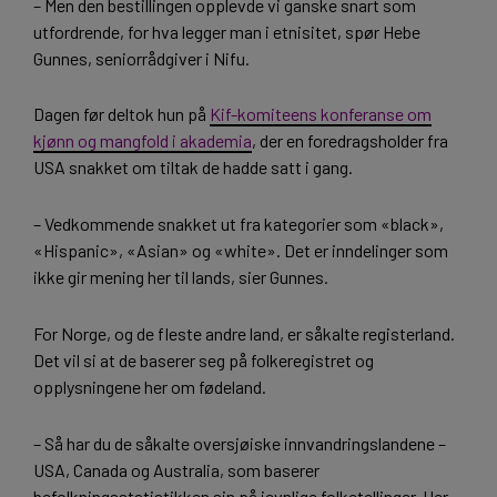
– Men den bestillingen opplevde vi ganske snart som
utfordrende, for hva legger man i etnisitet, spør Hebe
Gunnes, seniorrådgiver i Nifu.
Dagen før deltok hun på
Kif-komiteens konferanse om
kjønn og mangfold i akademia
, der en foredragsholder fra
USA snakket om tiltak de hadde satt i gang.
– Vedkommende snakket ut fra kategorier som «black»,
«Hispanic», «Asian» og «white». Det er inndelinger som
ikke gir mening her til lands, sier Gunnes.
For Norge, og de fleste andre land, er såkalte registerland.
Det vil si at de baserer seg på folkeregistret og
opplysningene her om fødeland.
– Så har du de såkalte oversjøiske innvandringslandene –
USA, Canada og Australia, som baserer
befolkningsstatistikken sin på jevnlige folketellinger. Her