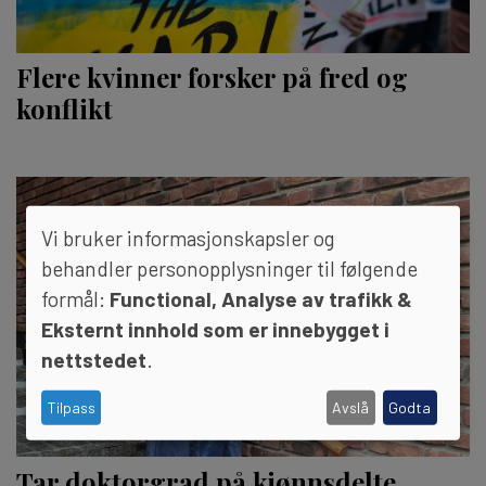
Flere kvinner forsker på fred og
konflikt
Vi bruker informasjonskapsler og
behandler personopplysninger til følgende
formål:
Functional, Analyse av trafikk &
Eksternt innhold som er innebygget i
nettstedet
.
Tilpass
Avslå
Godta
Tar doktorgrad på kjønnsdelte