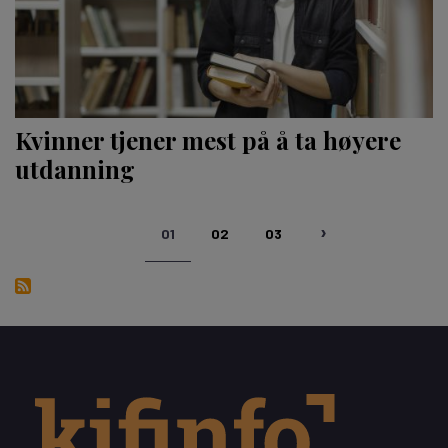
Kvinner tjener mest på å ta høyere
utdanning
Sider
01
02
03