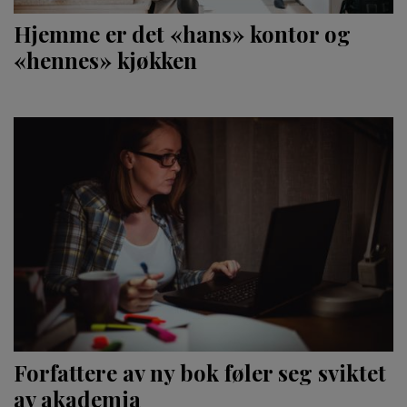
Hjemme er det «hans» kontor og
«hennes» kjøkken
Forfattere av ny bok føler seg sviktet
av akademia