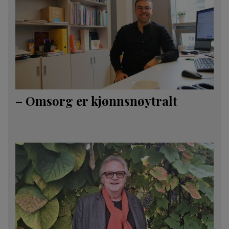
– Omsorg er kjønnsnøytralt