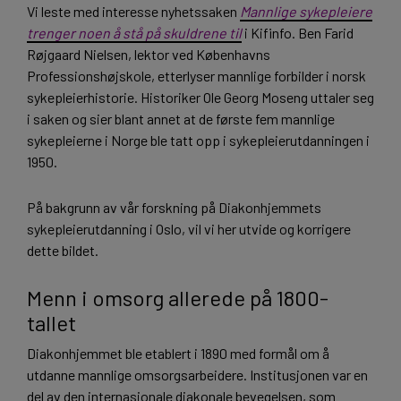
Vi leste med interesse nyhetssaken
Mannlige sykepleiere
trenger noen å stå på skuldrene til
i Kifinfo. Ben Farid
Røjgaard Nielsen, lektor ved Københavns
Professionshøjskole, etterlyser mannlige forbilder i norsk
sykepleierhistorie. Historiker Ole Georg Moseng uttaler seg
i saken og sier blant annet at de første fem mannlige
sykepleierne i Norge ble tatt opp i sykepleierutdanningen i
1950.
På bakgrunn av vår forskning på Diakonhjemmets
sykepleierutdanning i Oslo, vil vi her utvide og korrigere
dette bildet.
Menn i omsorg allerede på 1800-
tallet
Diakonhjemmet ble etablert i 1890 med formål om å
utdanne mannlige omsorgsarbeidere. Institusjonen var en
del av den internasjonale diakonale bevegelsen, som