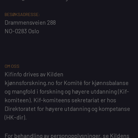
BESØKSADRESSE:
Drammensveien 288
NO-0283 Oslo
OM OSS
Kifinfo
drives av
Kilden
kjønnsforskning.no
for
Komité for kjønnsbalanse
og mangfold i forskning og høyere utdanning
(Kif-
komiteen). Kif-komiteens sekretariat er hos
Direktoratet for høyere utdanning og kompetanse
(HK-dir)
.
For behandling av personopplysninger, se
Kildens