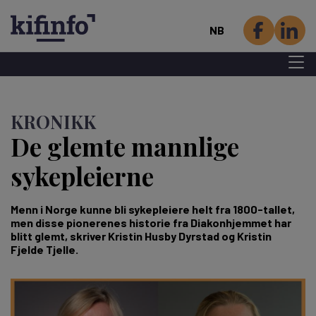
NB
Menu 
Hopp
til
KRONIKK
hovedinnhold
De glemte mannlige
sykepleierne
Menn i Norge kunne bli sykepleiere helt fra 1800-tallet,
men disse pionerenes historie fra Diakonhjemmet har
blitt glemt, skriver Kristin Husby Dyrstad og Kristin
Fjelde Tjelle.