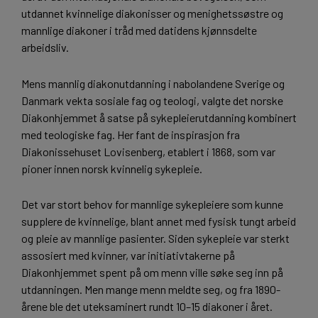
utdannet kvinnelige diakonisser og menighetssøstre og
mannlige diakoner i tråd med datidens kjønnsdelte
arbeidsliv.
Mens mannlig diakonutdanning i nabolandene Sverige og
Danmark vekta sosiale fag og teologi, valgte det norske
Diakonhjemmet å satse på sykepleierutdanning kombinert
med teologiske fag. Her fant de inspirasjon fra
Diakonissehuset Lovisenberg, etablert i 1868, som var
pioner innen norsk kvinnelig sykepleie.
Det var stort behov for mannlige sykepleiere som kunne
supplere de kvinnelige, blant annet med fysisk tungt arbeid
og pleie av mannlige pasienter. Siden sykepleie var sterkt
assosiert med kvinner, var initiativtakerne på
Diakonhjemmet spent på om menn ville søke seg inn på
utdanningen. Men mange menn meldte seg, og fra 1890-
årene ble det uteksaminert rundt 10–15 diakoner i året.