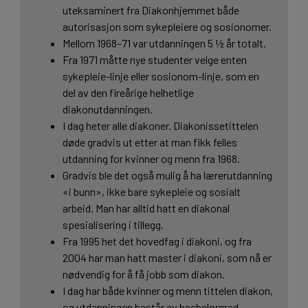
uteksaminert fra Diakonhjemmet både
autorisasjon som sykepleiere og sosionomer.
Mellom 1968–71 var utdanningen 5 ½ år totalt.
Fra 1971 måtte nye studenter velge enten
sykepleie-linje eller sosionom-linje, som en
del av den fireårige helhetlige
diakonutdanningen.
I dag heter alle diakoner. Diakonissetittelen
døde gradvis ut etter at man fikk felles
utdanning for kvinner og menn fra 1968.
Gradvis ble det også mulig å ha lærerutdanning
«i bunn», ikke bare sykepleie og sosialt
arbeid. Man har alltid hatt en diakonal
spesialisering i tillegg.
Fra 1995 het det hovedfag i diakoni, og fra
2004 har man hatt master i diakoni, som nå er
nødvendig for å få jobb som diakon.
I dag har både kvinner og menn tittelen diakon,
og utdanningen består av bachelorgrad