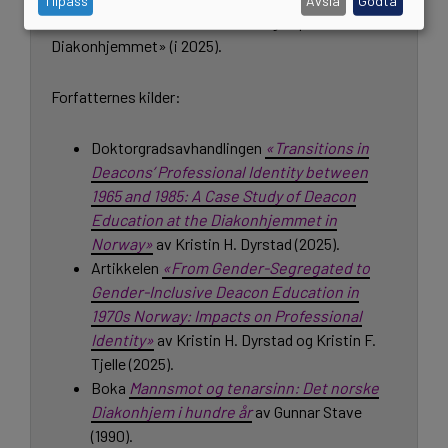
Tilpass
Avslå
Godta
En casestudie av diakonutdanningen på
Diakonhjemmet» (i 2025).
Forfatternes kilder:
Doktorgradsavhandlingen
«Transitions in
Deacons’ Professional Identity between
1965 and 1985: A Case Study of Deacon
Education at the Diakonhjemmet in
Norway»
av Kristin H. Dyrstad (2025).
Artikkelen
«From Gender-Segregated to
Gender-Inclusive Deacon Education in
1970s Norway: Impacts on Professional
Identity»
av Kristin H. Dyrstad og Kristin F.
Tjelle (2025).
Boka
Mannsmot og tenarsinn: Det norske
Diakonhjem i hundre år
av Gunnar Stave
(1990).