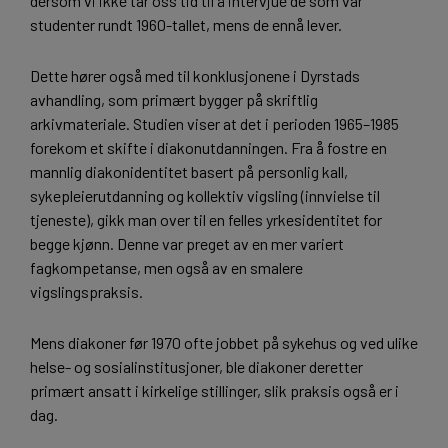
dersom vi ikke tar oss tid til å intervjue de som var
studenter rundt 1960-tallet, mens de ennå lever.
Dette hører også med til konklusjonene i Dyrstads
avhandling, som primært bygger på skriftlig
arkivmateriale. Studien viser at det i perioden 1965–1985
forekom et skifte i diakonutdanningen. Fra å fostre en
mannlig diakonidentitet basert på personlig kall,
sykepleierutdanning og kollektiv vigsling (innvielse til
tjeneste), gikk man over til en felles yrkesidentitet for
begge kjønn. Denne var preget av en mer variert
fagkompetanse, men også av en smalere
vigslingspraksis.
Mens diakoner før 1970 ofte jobbet på sykehus og ved ulike
helse- og sosialinstitusjoner, ble diakoner deretter
primært ansatt i kirkelige stillinger, slik praksis også er i
dag.