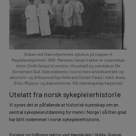
Staben ved Diakonhjemmets sykehus på trappen til
Magdalenahjemmet i 1895. Mennene i lange frakker er reservelege
Anton Smith (lengst til venstre, i flosshatt) og overdiakon Ole
Bornemann Bull. Diakonelevene i noe kortere arbeidsantrekk og
økonomi- og driftsansvarlige Herbrand Golsen Flaata i mørk dress.
(Foto: Misjons- og diakoniarkivet, VID vitenskapelige høgskole)
Utelatt fra norsk sykepleierhistorie
Vi synes det er påfallende at historisk kunnskap om en
sentral sykepleierutdanning for menn i Norge i så liten grad
har blitt innlemmet i norsk sykepleierhistorie.
Forsker og tidligere rektor ved Høgskulen i Volda, Gunnar