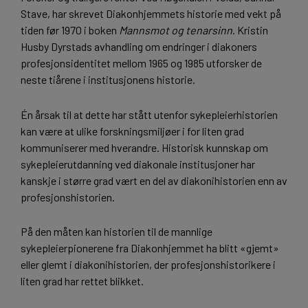
Stave, har skrevet Diakonhjemmets historie med vekt på
tiden før 1970 i boken
Mannsmot og tenarsinn
. Kristin
Husby Dyrstads avhandling om endringer i diakoners
profesjonsidentitet mellom 1965 og 1985 utforsker de
neste tiårene i institusjonens historie.
Én årsak til at dette har stått utenfor sykepleierhistorien
kan være at ulike forskningsmiljøer i for liten grad
kommuniserer med hverandre. Historisk kunnskap om
sykepleierutdanning ved diakonale institusjoner har
kanskje i større grad vært en del av diakonihistorien enn av
profesjonshistorien.
På den måten kan historien til de mannlige
sykepleierpionerene fra Diakonhjemmet ha blitt «gjemt»
eller glemt i diakonihistorien, der profesjonshistorikere i
liten grad har rettet blikket.