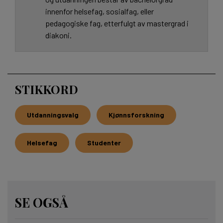
innenfor helsefag, sosialfag, eller
pedagogiske fag, etterfulgt av mastergrad i
diakoni.
STIKKORD
Utdanningsvalg
Kjønnsforskning
Helsefag
Studenter
SE OGSÅ