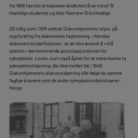
fra 1968 fastslo at klassene skulle bestå av minst 15
mannlige studenter og ikke flere enn 10 kvinnelige.
Så tidlig som i 1919 vedtok Diakonhjemmets styre, på
oppfordring fra diakonenes fagforening, «Norske
diakoners broderforbund», at de ikke ønsket å «stå
utenfor» den kommende autorisasjonsloven for
sykepleiere. Loven, som også åpnet for at menn kunne ta
sykepleierutdanning, ble ikke innført før i 1948.
Diakonhjemmets diakonutdanning ville følge de samme
faglige kravene som de andre sykepleierutdanningene i
Norge.