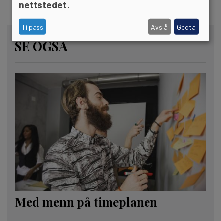
nettstedet
.
Tilpass
Avslå
Godta
SE OGSÅ
Med menn på timeplanen