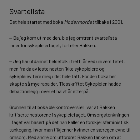
Svartelista
Det hele startet med boka
Modermordet
tilbake i 2001.
‒ Da jeg kom ut med den, ble jeg omtrent svartelista
innenfor sykepleierfaget, forteller Bakken.
‒ Jeg har utdannet helsefolk i tretti år ved universitetet,
men fra da av leste nesten ikke sykepleiere og
sykepleievitere meg i det hele tatt. For den boka her
skapte så mye rabalder. Tidsskriftet Sykepleien hadde
debattinnlegg i over et halvt år etterpå.
Grunnen til at boka ble kontroversiell, var at Bakken
kritiserte nestorene i sykepleiefaget. Omsorgstenkningen
i faget var basert på det han kaller en forskjellsfeministisk
tankegang, hvor man tilkjenner kvinner en særegen evne til
omsorg. Med andre ord utfordret Bakken tanken om at