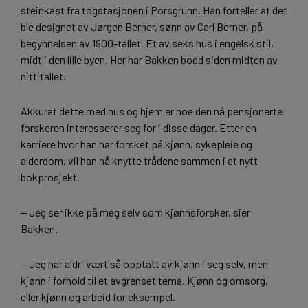
steinkast fra togstasjonen i Porsgrunn. Han forteller at det
ble designet av Jørgen Berner, sønn av Carl Berner, på
begynnelsen av 1900-tallet. Et av seks hus i engelsk stil,
midt i den lille byen. Her har Bakken bodd siden midten av
nittitallet.
Akkurat dette med hus og hjem er noe den nå pensjonerte
forskeren interesserer seg for i disse dager. Etter en
karriere hvor han har forsket på kjønn, sykepleie og
alderdom, vil han nå knytte trådene sammen i et nytt
bokprosjekt.
‒ Jeg ser ikke på meg selv som kjønnsforsker, sier
Bakken.
‒ Jeg har aldri vært så opptatt av kjønn i seg selv, men
kjønn i forhold til et avgrenset tema. Kjønn og omsorg,
eller kjønn og arbeid for eksempel.