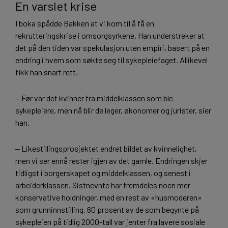
En varslet krise
I boka spådde Bakken at vi kom til å få en
rekrutteringskrise i omsorgsyrkene. Han understreker at
det på den tiden var spekulasjon uten empiri, basert på en
endring i hvem som søkte seg til sykepleiefaget. Allikevel
fikk han snart rett.
‒ Før var det kvinner fra middelklassen som ble
sykepleiere, men nå blir de leger, økonomer og jurister, sier
han.
‒ Likestillingsprosjektet endret bildet av kvinnelighet,
men vi ser ennå rester igjen av det gamle. Endringen skjer
tidligst i borgerskapet og middelklassen, og senest i
arbeiderklassen. Sistnevnte har fremdeles noen mer
konservative holdninger, med en rest av «husmoderen»
som grunninnstilling. 60 prosent av de som begynte på
sykepleien på tidlig 2000-tall var jenter fra lavere sosiale