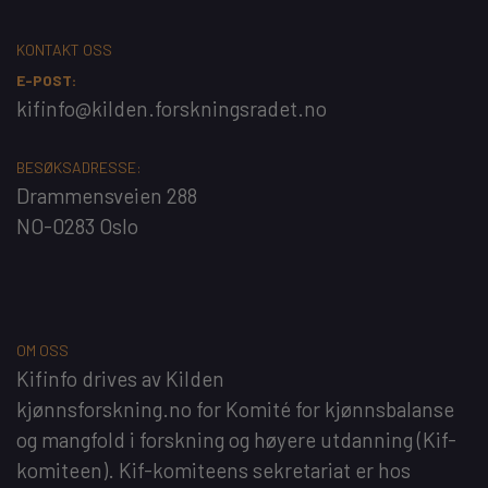
KONTAKT OSS
E-POST:
kifinfo@kilden.forskningsradet.no
BESØKSADRESSE:
Drammensveien 288
NO-0283 Oslo
OM OSS
Kifinfo
drives av
Kilden
kjønnsforskning.no
for
Komité for kjønnsbalanse
og mangfold i forskning og høyere utdanning
(Kif-
komiteen). Kif-komiteens sekretariat er hos