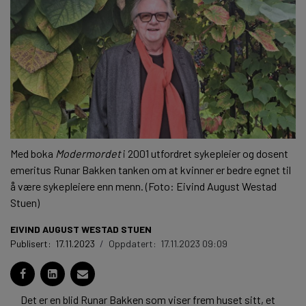
Med boka
Modermordet
i 2001 utfordret sykepleier og dosent
emeritus Runar Bakken tanken om at kvinner er bedre egnet til
å være sykepleiere enn menn. (Foto: Eivind August Westad
Stuen)
EIVIND AUGUST WESTAD STUEN
Publisert:
17.11.2023
/
Oppdatert:
17.11.2023 09:09
Det er en blid Runar Bakken som viser frem huset sitt, et