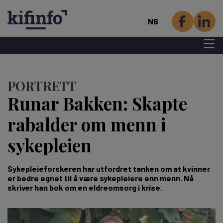
NB
Menu 
Hopp
til
PORTRETT
hovedinnhold
Runar Bakken: Skapte
rabalder om menn i
sykepleien
Sykepleieforskeren har utfordret tanken om at kvinner
er bedre egnet til å være sykepleiere enn menn. Nå
skriver han bok om en eldreomsorg i krise.