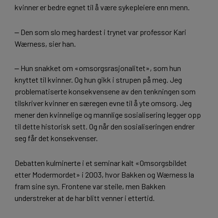
kvinner er bedre egnet til å være sykepleiere enn menn.
‒ Den som slo meg hardest i trynet var professor Kari
Wærness, sier han.
‒ Hun snakket om «omsorgsrasjonalitet», som hun
knyttet til kvinner. Og hun gikk i strupen på meg. Jeg
problematiserte konsekvensene av den tenkningen som
tilskriver kvinner en særegen evne til å yte omsorg. Jeg
mener den kvinnelige og mannlige sosialisering legger opp
til dette historisk sett. Og når den sosialiseringen endrer
seg får det konsekvenser.
Debatten kulminerte i et seminar kalt «Omsorgsbildet
etter Modermordet» i 2003, hvor Bakken og Wærness la
fram sine syn. Frontene var steile, men Bakken
understreker at de har blitt venner i ettertid.