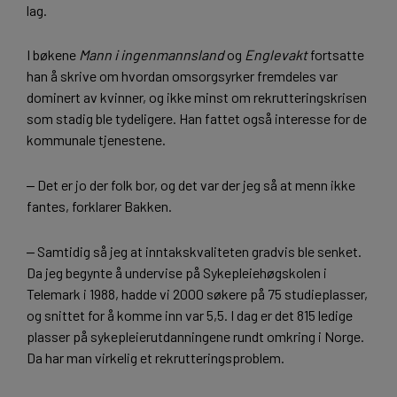
lag.
I bøkene
Mann i ingenmannsland
og
Englevakt
fortsatte
han å skrive om hvordan omsorgsyrker fremdeles var
dominert av kvinner, og ikke minst om rekrutteringskrisen
som stadig ble tydeligere. Han fattet også interesse for de
kommunale tjenestene.
‒ Det er jo der folk bor, og det var der jeg så at menn ikke
fantes, forklarer Bakken.
‒ Samtidig så jeg at inntakskvaliteten gradvis ble senket.
Da jeg begynte å undervise på Sykepleiehøgskolen i
Telemark i 1988, hadde vi 2000 søkere på 75 studieplasser,
og snittet for å komme inn var 5,5. I dag er det 815 ledige
plasser på sykepleierutdanningene rundt omkring i Norge.
Da har man virkelig et rekrutteringsproblem.