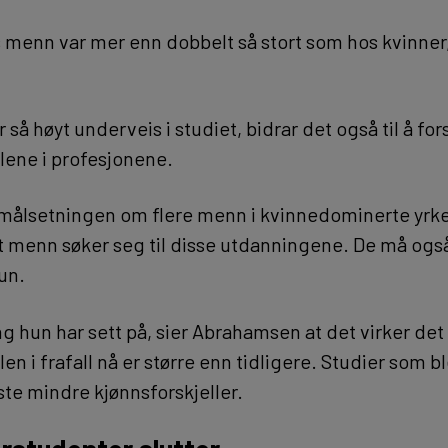
s menn var mer enn dobbelt så stort som hos kvinner,
r så høyt underveis i studiet, bidrar det også til å fo
llene i profesjonene.
 målsetningen om flere menn i kvinnedominerte yrker
 at menn søker seg til disse utdanningene. De må og
hun.
ng hun har sett på, sier Abrahamsen at det virker d
len i frafall nå er større enn tidligere. Studier som 
ste mindre kjønnsforskjeller.