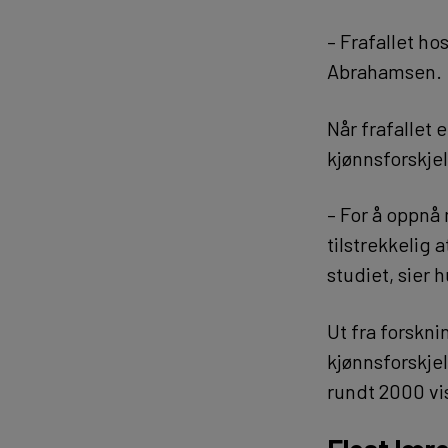
– Frafallet ho
Abrahamsen.
Når frafallet e
kjønnsforskje
– For å oppnå
tilstrekkelig
studiet, sier 
Ut fra forskni
kjønnsforskjel
rundt 2000 vi