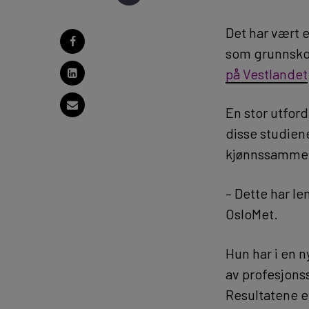
Det har vært 
som grunnskol
på Vestlandet
En stor utford
disse studien
kjønnssamme
– Dette har l
OsloMet.
Hun har i en n
av profesjons
Resultatene e