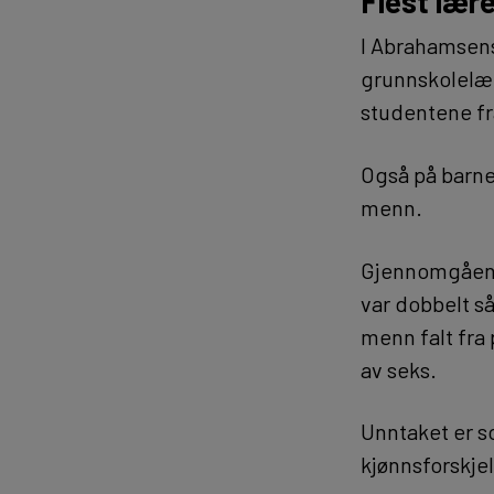
Flest lær
I Abrahamsens
grunnskolelær
studentene fr
Også på barneh
menn.
Gjennomgående
var dobbelt så
menn falt fra 
av seks.
Unntaket er so
kjønnsforskjell