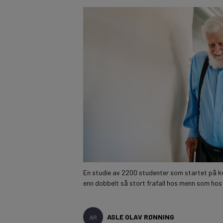
En studie av 2200 studenter som startet på kvi
enn dobbelt så stort frafall hos menn som hos kv
ASLE OLAV RØNNING
AR