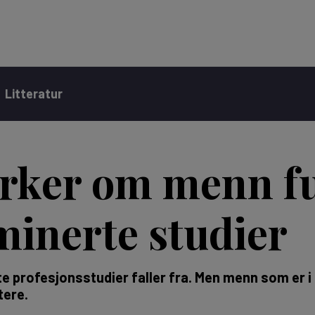
Litteratur
irker om menn fu
inerte studier
profesjonsstudier faller fra. Men menn som er i m
tere.