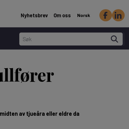
Header Secondary menu
Nyhetsbrev
Om oss
Norsk
llfører
idten av tjueåra eller eldre da