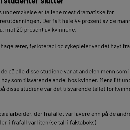
erstudenter slutter
 undersøkelse er tallene mest dramatiske for
erutdanningen. Der falt hele 44 prosent av de man
a, mot 20 prosent av kvinnene.
agelærer, fysioterapi og sykepleier var det høyt fraf
 på alle disse studiene var at andelen menn som ik
 høy som tilsvarende andel hos kvinner. Mens litt un
på disse studiene var det tilsvarende tallet for kvin
sialarbeider, der frafallet var lavere enn på de and
en i frafall var liten (se tall i faktaboks).