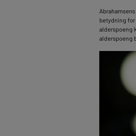
Abrahamsens vi
betydning for 
alderspoeng k
alderspoeng b