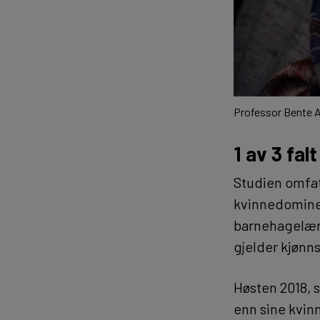
Professor Bente A
1 av 3 falt
Studien omfa
kvinnedominer
barnehagelærer
gjelder kjønns
Høsten 2018, 
enn sine kvin