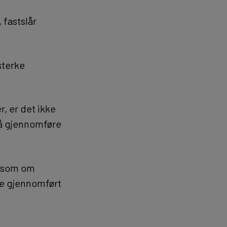
 fastslår
rsterke
, er det ikke
så gjennomføre
et som om
ble gjennomført