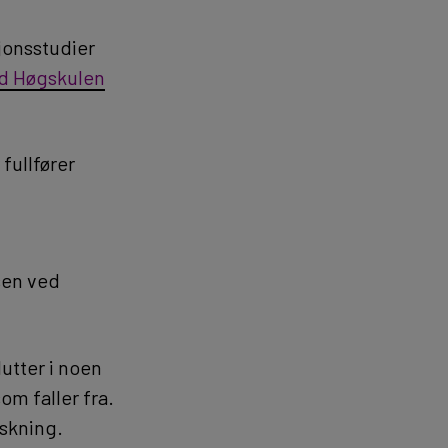
jonsstudier
ed Høgskulen
fullfører
sen ved
utter i noen
om faller fra.
rskning.