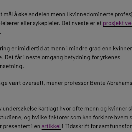
et mål å øke andelen menn i kvinnedominerte profes
elærer eller sykepleier. Det nyeste er et
prosjekt v
.
ring er imidlertid at menn i mindre grad enn kvinner 
e. Det får i neste omgang betydning for yrkenes
nsetning.
enge vært oversett, mener professor Bente Abraham
y undersøkelse kartlagt hvor ofte menn og kvinner sl
studiene, og hvilke faktorer som kan forklare hvem s
r presentert i en
artikkel
i Tidsskrift for samfunnsfo