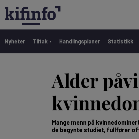
Main navigation
Nyheter
Tiltak
Handlingsplaner
Statistikk
Hopp
til
Alder påv
hovedinnhold
kvinnedom
Mange menn på kvinnedominerte 
de begynte studiet, fullfører of