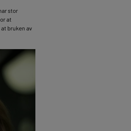
har stor
or at
 at bruken av