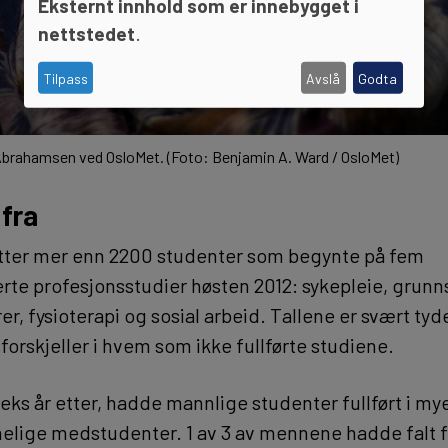
Eksternt innhold som er innebygget i
nettstedet
.
Tilpass
Avslå
Godta
brahamsen ved OsloMet. (Foto: Benjamin A. Ward / OsloMet)
 fra
tter mer enn 2200 studenter som begynte på fem
te profesjonsstudier høsten 2012: sykepleie, grunn
, fysioterapi og sosial arbeid. Tallene er svært tyd
forskjeller i hvem som ikke fullførte studiene.
seks år etter, hadde mannlige studenter fullført i m
nelige medstudenter. 1 av 3 av mennene hadde falt f