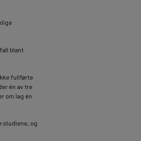
nlige
all blant
ke fullførte
der én av tre
ner om lag én
re studiene, og