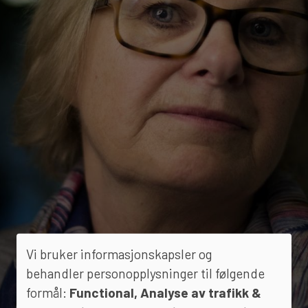
Vi bruker informasjonskapsler og
behandler personopplysninger til følgende
formål:
Functional, Analyse av trafikk &