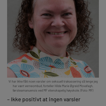
Vi har ikke fått noen varsler om seksuell trakassering så lenge jeg
har vært verneombud, forteller Hilde Marie Øgreid Movafagh,
førsteamanuensis ved MF vitenskapelig høyskole. (Foto: MF)
– Ikke positivt at ingen varsler