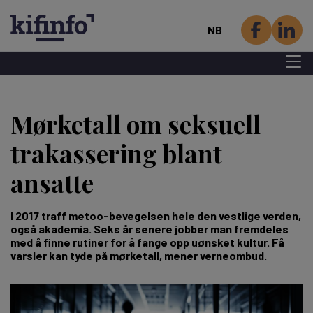
NB
Menu 
Hopp
til
Mørketall om seksuell
hovedinnhold
trakassering blant
ansatte
I 2017 traff metoo-bevegelsen hele den vestlige verden,
også akademia. Seks år senere jobber man fremdeles
med å finne rutiner for å fange opp uønsket kultur. Få
varsler kan tyde på mørketall, mener verneombud.