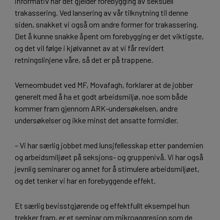
informativ når det gjelder forebygging av seksuell
trakassering. Ved lansering av vår tilknytning til denne
siden, snakket vi også om andre former for trakassering.
Det å kunne snakke åpent om forebygging er det viktigste,
og det vil følge i kjølvannet av at vi får revidert
retningslinjene våre, så det er på trappene.
Verneombudet ved MF, Movafagh, forklarer at de jobber
generelt med å ha et godt arbeidsmiljø, noe som både
kommer fram gjennom ARK-undersøkelsen, andre
undersøkelser og ikke minst det ansatte formidler.
– Vi har særlig jobbet med lunsjfellesskap etter pandemien
og arbeidsmiljøet på seksjons- og gruppenivå. Vi har også
jevnlig seminarer og annet for å stimulere arbeidsmiljøet,
og det tenker vi har en forebyggende effekt.
Et særlig bevisstgjørende og effektfullt eksempel hun
trekker fram, er et seminar om mikroaggresjon som de