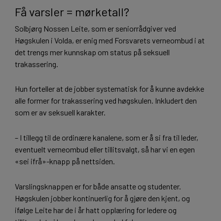
Få varsler = mørketall?
Solbjørg Nossen Leite, som er seniorrådgiver ved
Høgskulen i Volda, er enig med Forsvarets verneombud i at
det trengs mer kunnskap om status på seksuell
trakassering.
Hun forteller at de jobber systematisk for å kunne avdekke
alle former for trakassering ved høgskulen. Inkludert den
som er av seksuell karakter.
– I tillegg til de ordinære kanalene, som er å si fra til leder,
eventuelt verneombud eller tillitsvalgt, så har vi en egen
«sei ifrå»-knapp på nettsiden.
Varslingsknappen er for både ansatte og studenter.
Høgskulen jobber kontinuerlig for å gjøre den kjent, og
ifølge Leite har de i år hatt opplæring for ledere og