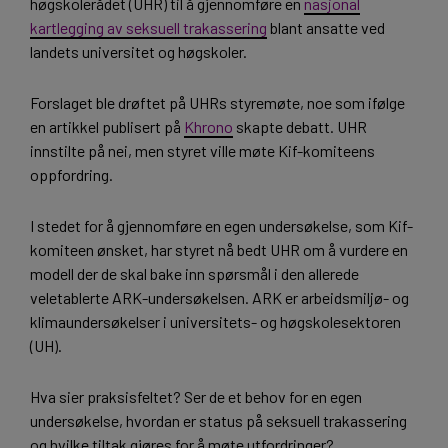
høgskolerådet (UHR) til å gjennomføre en
nasjonal
kartlegging av seksuell trakassering
blant ansatte ved
landets universitet og høgskoler.
Forslaget ble drøftet på UHRs styremøte, noe som ifølge
en artikkel publisert på
Khrono
skapte debatt. UHR
innstilte på nei, men styret ville møte Kif-komiteens
oppfordring.
I stedet for å gjennomføre en egen undersøkelse, som Kif-
komiteen ønsket, har styret nå bedt UHR om å vurdere en
modell der de skal bake inn spørsmål i den allerede
veletablerte ARK-undersøkelsen. ARK er arbeidsmiljø- og
klimaundersøkelser i universitets- og høgskolesektoren
(UH).
Hva sier praksisfeltet? Ser de et behov for en egen
undersøkelse, hvordan er status på seksuell trakassering
og hvilke tiltak gjøres for å møte utfordringer?