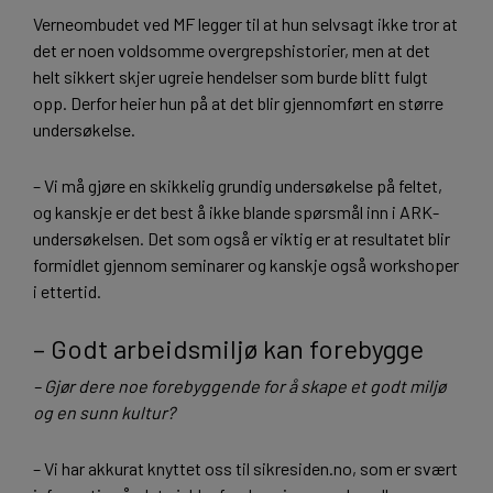
Verneombudet ved MF legger til at hun selvsagt ikke tror at
det er noen voldsomme overgrepshistorier, men at det
helt sikkert skjer ugreie hendelser som burde blitt fulgt
opp. Derfor heier hun på at det blir gjennomført en større
undersøkelse.
– Vi må gjøre en skikkelig grundig undersøkelse på feltet,
og kanskje er det best å ikke blande spørsmål inn i ARK-
undersøkelsen. Det som også er viktig er at resultatet blir
formidlet gjennom seminarer og kanskje også workshoper
i ettertid.
– Godt arbeidsmiljø kan forebygge
– Gjør dere noe forebyggende for å skape et godt miljø
og en sunn kultur?
– Vi har akkurat knyttet oss til sikresiden.no, som er svært