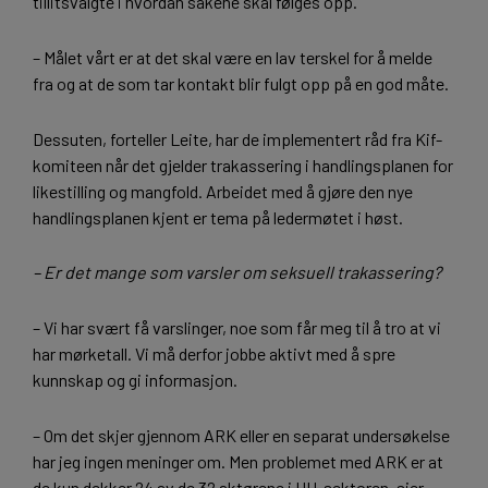
tillitsvalgte i hvordan sakene skal følges opp.
– Målet vårt er at det skal være en lav terskel for å melde
fra og at de som tar kontakt blir fulgt opp på en god måte.
Dessuten, forteller Leite, har de implementert råd fra Kif-
komiteen når det gjelder trakassering i handlingsplanen for
likestilling og mangfold. Arbeidet med å gjøre den nye
handlingsplanen kjent er tema på ledermøtet i høst.
– Er det mange som varsler om seksuell trakassering?
– Vi har svært få varslinger, noe som får meg til å tro at vi
har mørketall. Vi må derfor jobbe aktivt med å spre
kunnskap og gi informasjon.
– Om det skjer gjennom ARK eller en separat undersøkelse
har jeg ingen meninger om. Men problemet med ARK er at
de kun dekker 24 av de 32 aktørene i UH-sektoren, sier