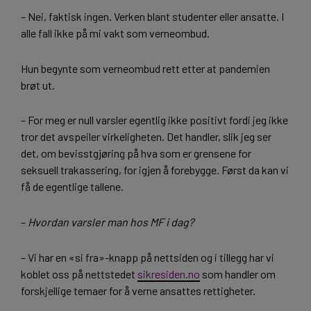
– Nei, faktisk ingen. Verken blant studenter eller ansatte. I
alle fall ikke på mi vakt som verneombud.
Hun begynte som verneombud rett etter at pandemien
brøt ut.
– For meg er null varsler egentlig ikke positivt fordi jeg ikke
tror det avspeiler virkeligheten. Det handler, slik jeg ser
det, om bevisstgjøring på hva som er grensene for
seksuell trakassering, for igjen å forebygge. Først da kan vi
få de egentlige tallene.
–
Hvordan varsler man hos MF i dag?
– Vi har en «si fra»-knapp på nettsiden og i tillegg har vi
koblet oss på nettstedet
sikresiden.no
som handler om
forskjellige temaer for å verne ansattes rettigheter.