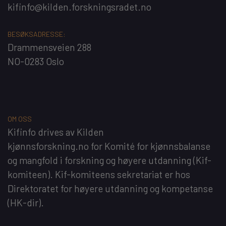
kifinfo@kilden.forskningsradet.no
BESØKSADRESSE:
Drammensveien 288
NO-0283 Oslo
OM OSS
Kifinfo
drives av
Kilden
kjønnsforskning.no
for
Komité for kjønnsbalanse
og mangfold i forskning og høyere utdanning
(Kif-
komiteen). Kif-komiteens sekretariat er hos
Direktoratet for høyere utdanning og kompetanse
(HK-dir)
.