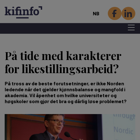
NB
Menu 
Hopp
til
På tide med karakterer
hovedinnhold
for likestillings­arbeid?
På tross av de beste forutsetninger, er ikke Norden
ledende når det gjelder kjønnsbalanse og mangfold i
akademia. Vil åpenhet om hvilke universiteter og
høgskoler som gjør det bra og dårlig løse problemet?