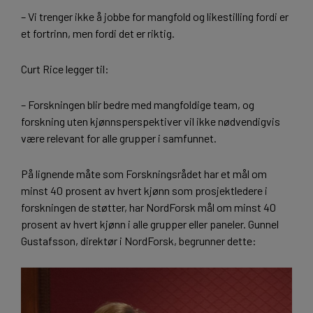
– Vi trenger ikke å jobbe for mangfold og likestilling fordi er
et fortrinn, men fordi det er riktig.
Curt Rice legger til:
– Forskningen blir bedre med mangfoldige team, og
forskning uten kjønnsperspektiver vil ikke nødvendigvis
være relevant for alle grupper i samfunnet.
På lignende måte som Forskningsrådet har et mål om
minst 40 prosent av hvert kjønn som prosjektledere i
forskningen de støtter, har NordForsk mål om minst 40
prosent av hvert kjønn i alle grupper eller paneler. Gunnel
Gustafsson, direktør i NordForsk, begrunner dette: