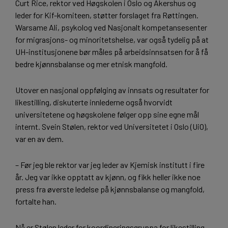
Curt Rice, rektor ved Høgskolen i Oslo og Akershus og
leder for Kif-komiteen, støtter forslaget fra Røttingen.
Warsame Ali, psykolog ved Nasjonalt kompetansesenter
for migrasjons- og minoritetshelse, var også tydelig på at
UH-institusjonene bør måles på arbeidsinnsatsen for å få
bedre kjønnsbalanse og mer etnisk mangfold.
Utover en nasjonal oppfølging av innsats og resultater for
likestilling, diskuterte innlederne også hvorvidt
universitetene og høgskolene følger opp sine egne mål
internt. Svein Stølen, rektor ved Universitetet i Oslo (UiO),
var en av dem.
– Før jeg ble rektor var jeg leder av Kjemisk institutt i fire
år. Jeg var ikke opptatt av kjønn, og fikk heller ikke noe
press fra øverste ledelse på kjønnsbalanse og mangfold,
fortalte han.
Nå er Stølen leder for koordineringsgruppa for likestilling