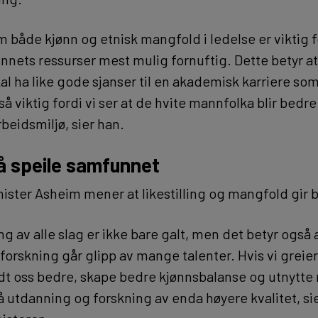
m både kjønn og etnisk mangfold i ledelse er viktig 
nnets ressurser mest mulig fornuftig. Dette betyr at
al ha like gode sjanser til en akademisk karriere so
å viktig fordi vi ser at de hvite mannfolka blir bedre 
beidsmiljø, sier han.
 speile samfunnet
ster Asheim mener at likestilling og mangfold gir 
ng av alle slag er ikke bare galt, men det betyr også 
orskning går glipp av mange talenter. Hvis vi greier
dt oss bedre, skape bedre kjønnsbalanse og utnytt
i få utdanning og forskning av enda høyere kvalitet, si