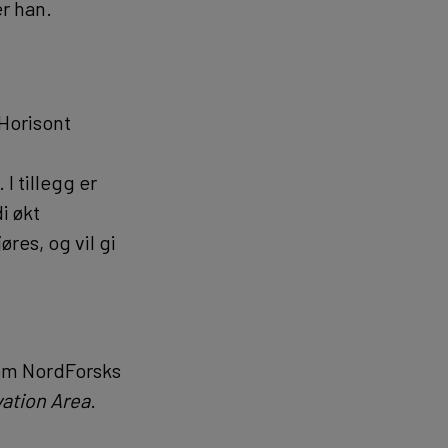
er han.
 Horisont
I tillegg er
i økt
res, og vil gi
 om NordForsks
vation Area
.