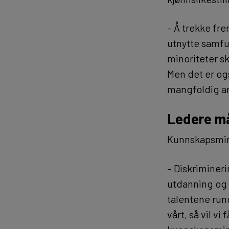
– Å trekke fre
utnytte samfu
minoriteter sk
Men det er ogs
mangfoldig ar
Ledere må
Kunnskapsmini
– Diskrimineri
utdanning og f
talentene run
vårt, så vil v