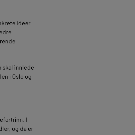
nkrete ideer
bedre
erende
 skal innlede
len i Oslo og
fortrinn. I
ler, og da er