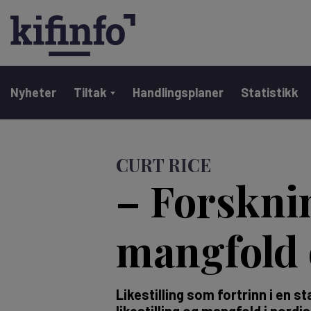
Main navigation
Nyheter
Tiltak
Handlingsplaner
Statistikk
Hopp
til
CURT RICE
hovedinnhold
– Forskni
mangfold 
Likestilling som fortrinn i en
likestilling og mangfold i nord