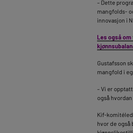
– Dette progr
mangfolds- og
innovasjon i 
Les også om 
kjønnsubalan
Gustafsson sk
mangfold i eg
– Vi er oppta
også hvordan v
Kif-komitélede
hvor de også b
kjønnslikestill