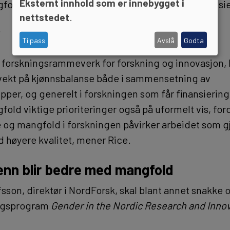
Eksternt innhold som er innebygget i
fold viktig både på formelle og uformelle måter, si
nettstedet
.
Tilpass
Avslå
Godta
Us forskningsrammeverk for forskning og innovasjon,
vekt på kjønnsbalanse både i sammensetning av
per, og generelt i forskningen som får finansiering. 
old viktige prioriteringer også på uformelt vis, ford
 og mangfold i forskningen påvirker arbeidet som gjø
d høyere kvalitet, mener Rice.
enn blir bedre med mangfold
sson, direktør i NordForsk, skal blant annet snakke
ingsprogram
Gender in the Nordic Research and Inno