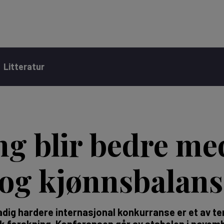
Litteratur
ng blir bedre me
og kjønnsbalans
 stadig hardere internasjonal konkurranse er et av
isk forskning. Konferansen går av stabelen i novem