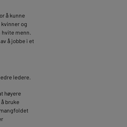
for å kunne
 kvinner og
m hvite menn.
av å jobbe i et
bedre ledere.
at høyere
 å bruke
e mangfoldet
er