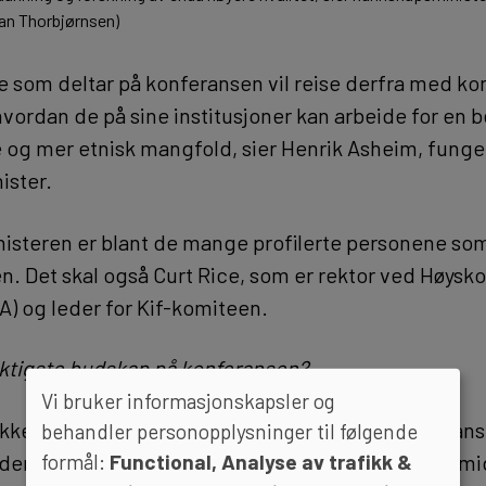
ian Thorbjørnsen)
e som deltar på konferansen vil reise derfra med ko
 hvordan de på sine institusjoner kan arbeide for en 
 og mer etnisk mangfold, sier Henrik Asheim, fung
ister.
steren er blant de mange profilerte personene som
. Det skal også Curt Rice, som er rektor ved Høysko
A) og leder for Kif-komiteen.
viktigste budskap på konferansen?
Vi bruker informasjonskapsler og
akke om kjønnsbalanse og mangfold som konkurranse
behandler personopplysninger til følgende
formål:
Functional, Analyse av trafikk &
enen ser vi at det er en økende jakt på eksterne mid