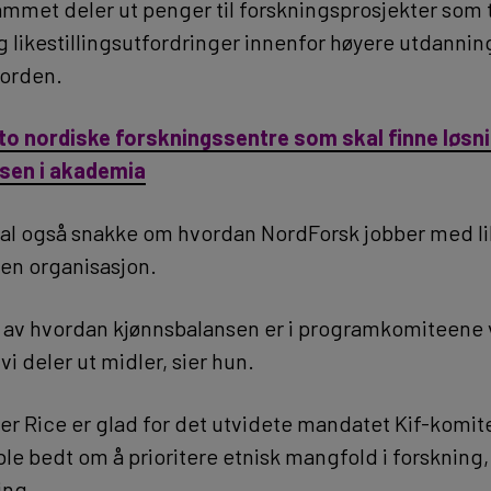
ammet deler ut penger til forskningsprosjekter som
 likestillingsutfordringer innenfor høyere utdannin
Norden.
to nordiske forskningssentre som skal finne løsn
sen i akademia
al også snakke om hvordan NordForsk jobber med lik
en organisasjon.
tt av hvordan kjønnsbalansen er i programkomiteene
i deler ut midler, sier hun.
r Rice er glad for det utvidete mandatet Kif-komitee
le bedt om å prioritere etnisk mangfold i forskning,
ing.