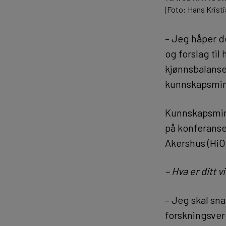
(Foto: Hans Krist
– Jeg håper d
og forslag til
kjønnsbalanse
kunnskapsmin
Kunnskapsmini
på konferansen
Akershus (HiO
– Hva er ditt 
– Jeg skal sn
forskningsverd