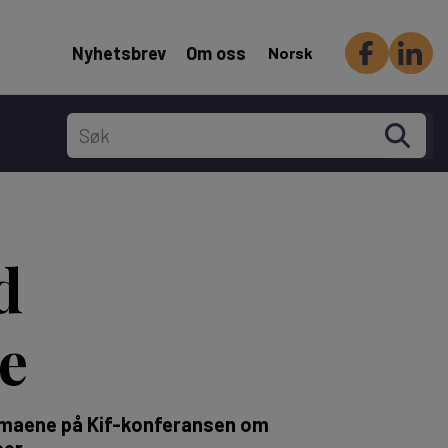
Header Secondary menu
Nyhetsbrev
Om oss
Norsk
d
e
 temaene på Kif-konferansen om
ber.