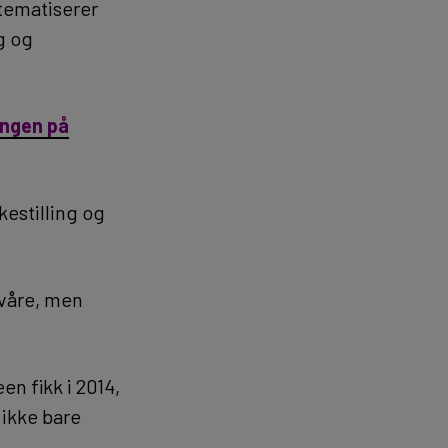
 tematiserer
g og
ingen på
estilling og
 våre, men
n fikk i 2014,
 ikke bare