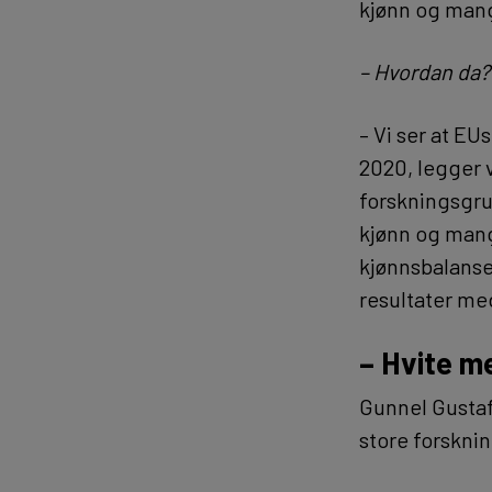
kjønn og mang
– Hvordan da?
– Vi ser at E
2020, legger 
forskningsgrup
kjønn og mangf
kjønnsbalanse
resultater me
– Hvite m
Gunnel Gustaf
store forskn