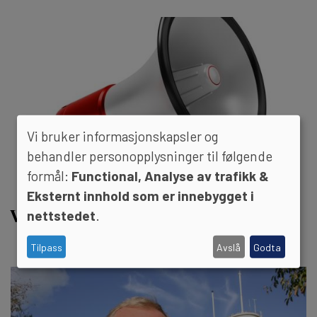
Vi bruker informasjonskapsler og
behandler personopplysninger til følgende
formål:
Functional, Analyse av trafikk &
Eksternt innhold som er innebygget i
Vil ikke endre professorregler
nettstedet
.
Tilpass
Avslå
Godta