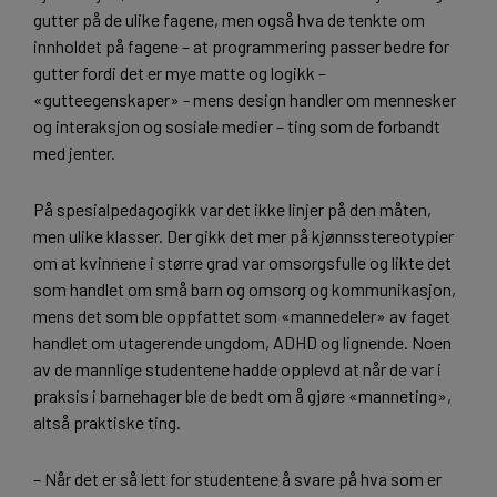
gutter på de ulike fagene, men også hva de tenkte om
innholdet på fagene – at programmering passer bedre for
gutter fordi det er mye matte og logikk –
«gutteegenskaper» - mens design handler om mennesker
og interaksjon og sosiale medier – ting som de forbandt
med jenter.
På spesialpedagogikk var det ikke linjer på den måten,
men ulike klasser. Der gikk det mer på kjønnsstereotypier
om at kvinnene i større grad var omsorgsfulle og likte det
som handlet om små barn og omsorg og kommunikasjon,
mens det som ble oppfattet som «mannedeler» av faget
handlet om utagerende ungdom, ADHD og lignende. Noen
av de mannlige studentene hadde opplevd at når de var i
praksis i barnehager ble de bedt om å gjøre «manneting»,
altså praktiske ting.
– Når det er så lett for studentene å svare på hva som er