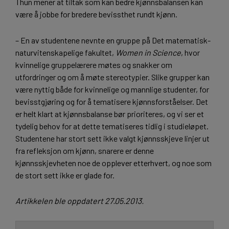
Thun mener at tiltak som kan bedre kjønnsbalansen kan
være å jobbe for bredere bevissthet rundt kjønn.
– En av studentene nevnte en gruppe på Det matematisk-
naturvitenskapelige fakultet,
Women in Science
, hvor
kvinnelige gruppelærere møtes og snakker om
utfordringer og om å møte stereotypier. Slike grupper kan
være nyttig både for kvinnelige og mannlige studenter, for
bevisstgjøring og for å tematisere kjønnsforståelser. Det
er helt klart at kjønnsbalanse bør prioriteres, og vi ser et
tydelig behov for at dette tematiseres tidlig i studieløpet.
Studentene har stort sett ikke valgt kjønnsskjeve linjer ut
fra refleksjon om kjønn, snarere er denne
kjønnsskjevheten noe de opplever etterhvert, og noe som
de stort sett ikke er glade for.
Artikkelen ble oppdatert 27.05.2013.