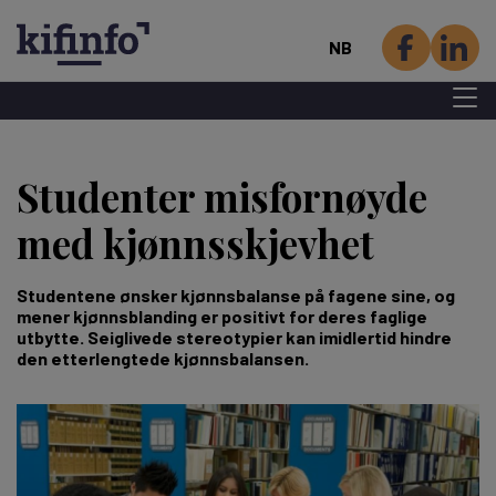
NB
Menu 
Hopp
til
Studenter misfornøyde
hovedinnhold
med kjønnsskjevhet
Studentene ønsker kjønnsbalanse på fagene sine, og
mener kjønnsblanding er positivt for deres faglige
utbytte. Seiglivede stereotypier kan imidlertid hindre
den etterlengtede kjønnsbalansen.