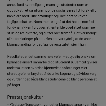
annet fordi kvinnelige og mannlige studenter som er
oppvokst i et samfunn hvor de sosialiseres litt forskjellig
kan bidra med ulike erfaringer og ulike perspektiver i
faglige debatter. Noen mente også at det hadde noe å si
for dynamikken i gruppa, at jenter ble oppfattet som mer
stille og reflekterte, og gutter mer frempå. Det var mange
ulike forklaringer på det. Men det var tydelig at de ønsket
kjønnsblanding for det faglige resultatet, sier Thun.
Resultatet er det samme hele veien – et tydelig ønske om
kjønnsbalansert samarbeid og studiemiljø. Samtidig viser
undersøkelsen hvordan kjønnede oppfatninger eller
stereotypier er knyttet til de ulike fagene og påvirker valg
og vurderinger, både blant studentene og blant personalet
på faget.
Prestasjonskultur
– På statsvitenskap - hvor det er kjønnsbalanse - var ikke