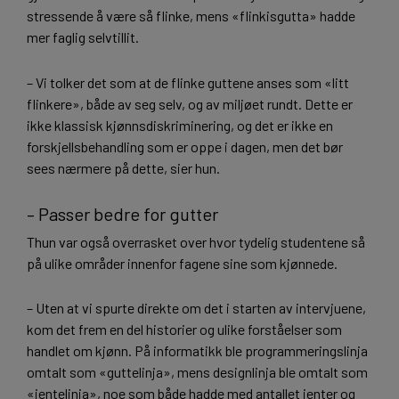
stressende å være så flinke, mens «flinkisgutta» hadde
mer faglig selvtillit.
– Vi tolker det som at de flinke guttene anses som «litt
flinkere», både av seg selv, og av miljøet rundt. Dette er
ikke klassisk kjønnsdiskriminering, og det er ikke en
forskjellsbehandling som er oppe i dagen, men det bør
sees nærmere på dette, sier hun.
– Passer bedre for gutter
Thun var også overrasket over hvor tydelig studentene så
på ulike områder innenfor fagene sine som kjønnede.
– Uten at vi spurte direkte om det i starten av intervjuene,
kom det frem en del historier og ulike forståelser som
handlet om kjønn. På informatikk ble programmeringslinja
omtalt som «guttelinja», mens designlinja ble omtalt som
«jentelinja», noe som både hadde med antallet jenter og