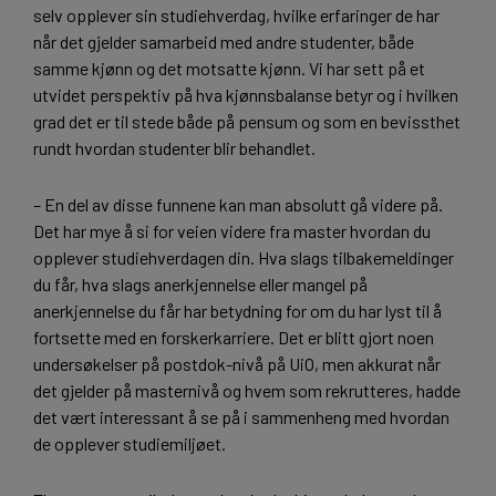
selv opplever sin studiehverdag, hvilke erfaringer de har
når det gjelder samarbeid med andre studenter, både
samme kjønn og det motsatte kjønn. Vi har sett på et
utvidet perspektiv på hva kjønnsbalanse betyr og i hvilken
grad det er til stede både på pensum og som en bevissthet
rundt hvordan studenter blir behandlet.
– En del av disse funnene kan man absolutt gå videre på.
Det har mye å si for veien videre fra master hvordan du
opplever studiehverdagen din. Hva slags tilbakemeldinger
du får, hva slags anerkjennelse eller mangel på
anerkjennelse du får har betydning for om du har lyst til å
fortsette med en forskerkarriere. Det er blitt gjort noen
undersøkelser på postdok-nivå på UiO, men akkurat når
det gjelder på masternivå og hvem som rekrutteres, hadde
det vært interessant å se på i sammenheng med hvordan
de opplever studiemiljøet.