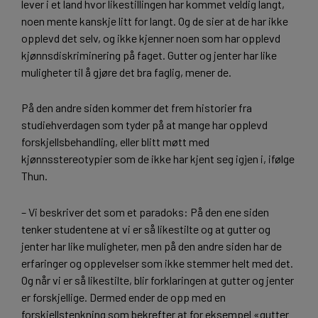
lever i et land hvor likestillingen har kommet veldig langt,
noen mente kanskje litt for langt. Og de sier at de har ikke
opplevd det selv, og ikke kjenner noen som har opplevd
kjønnsdiskriminering på faget. Gutter og jenter har like
muligheter til å gjøre det bra faglig, mener de.
På den andre siden kommer det frem historier fra
studiehverdagen som tyder på at mange har opplevd
forskjellsbehandling, eller blitt møtt med
kjønnsstereotypier som de ikke har kjent seg igjen i, ifølge
Thun.
– Vi beskriver det som et paradoks: På den ene siden
tenker studentene at vi er så likestilte og at gutter og
jenter har like muligheter, men på den andre siden har de
erfaringer og opplevelser som ikke stemmer helt med det.
Og når vi er så likestilte, blir forklaringen at gutter og jenter
er forskjellige. Dermed ender de opp med en
forskjellstenkning som bekrefter at for eksempel «gutter