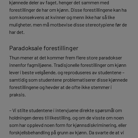
kjønnede deler av faget, henger det sammen med
forestillinger de har om kjønn. Disse forestillingene kan ha
som konsekvens at kvinner og menn ikke har så like
muligheter, men må motbevise disse stereotypiene før de
har det.
Paradoksale forestillinger
Thun mener at det kommer frem flere store paradokser
innenfor fagmiljøene. Tradisjonelle forestillinger om kjønn
lever i beste velgående, og reproduseres av studentene –
samtidig som studentene problematiserer disse kjønnede
forestillingene og hevder at de ofte ikke stemmer i
praksis.
– Vi stilte studentene i intervjuene direkte spørsmål om
holdningen deres til likestilling, og om de visste om noen
som har opplevd noen form for kjønnsdiskriminering, eller
forskjellsbehandling på grunn av kjønn. Da svarte de at vi