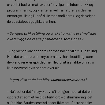
er vel litt bedre i matte», derfor velger de informatikk og
programmering, og «jenter er vel fra naturens side mer
omsorgsfulle og liker å dulle med små barn», og da velger
de spesialpedagogikk, sier hun.
– Så viljen til likestilling og ønsket om at vi er i ”mål” kan
overskygge de reelle problemene som finnes?
– Jeg mener ikke det er feil at man har en vilje til likestilling.
Men det eksisterer en myte om at vi har likestilling, som
dekker over eller gjør det mer illegitimt å snakke om at vi
ikke nødvendigvis har det over alt.
– Ingen vil si at de har blitt «kjønnsdiskriminert»?
– Nei, det er det inntrykket vi sitter igjen med, at det blir
oppfattet som et veldig sterkt ord – diskriminering, det
skjer ikke. Studentene kaller det ikke det. Dette handler