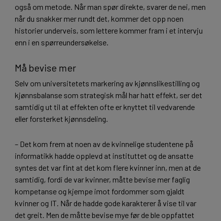
også om metode. Når man spør direkte, svarer de nei, men
når du snakker mer rundt det, kommer det opp noen
historier underveis, som lettere kommer fram i et intervju
enn i en spørreundersøkelse.
Må bevise mer
Selv om universitetets markering av kjønnslikestilling og
kjønnsbalanse som strategisk mål har hatt effekt, ser det
samtidig ut til at effekten ofte er knyttet til vedvarende
eller forsterket kjønnsdeling.
– Det kom frem at noen av de kvinnelige studentene på
informatikk hadde opplevd at instituttet og de ansatte
syntes det var fint at det kom flere kvinner inn, men at de
samtidig, fordi de var kvinner, måtte bevise mer faglig
kompetanse og kjempe imot fordommer som gjaldt
kvinner og IT. Når de hadde gode karakterer å vise til var
det greit. Men de måtte bevise mye før de ble oppfattet