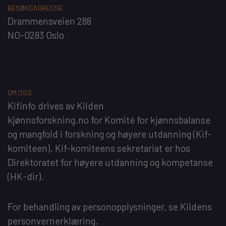
BESØKSADRESSE:
Drammensveien 288
NO-0283 Oslo
OM OSS
Kifinfo
drives av
Kilden
kjønnsforskning.no
for
Komité for kjønnsbalanse
og mangfold i forskning og høyere utdanning
(Kif-
komiteen). Kif-komiteens sekretariat er hos
Direktoratet for høyere utdanning og kompetanse
(HK-dir)
.
For behandling av personopplysninger, se
Kildens
personvernerklæring
.