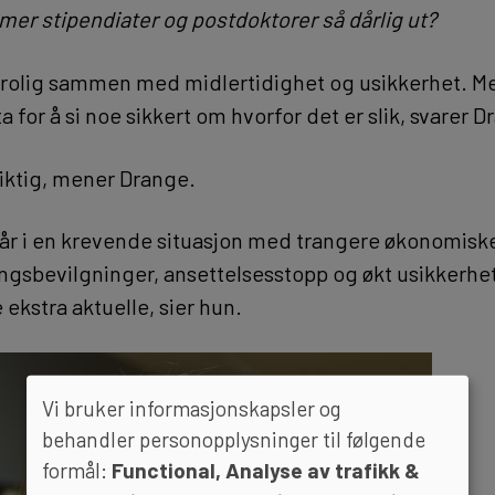
mer stipendiater og postdoktorer så dårlig ut?
trolig sammen med midlertidighet og usikkerhet. Men
ta for å si noe sikkert om hvorfor det er slik, svarer 
iktig, mener Drange.
år i en krevende situasjon med trangere økonomisk
ingsbevilgninger, ansettelsesstopp og økt usikkerhet
ekstra aktuelle, sier hun.
Vi bruker informasjonskapsler og
behandler personopplysninger til følgende
formål:
Functional, Analyse av trafikk &