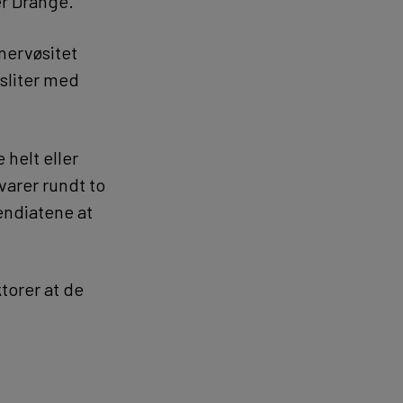
er Drange.
 nervøsitet
 sliter med
 helt eller
varer rundt to
endiatene at
torer at de