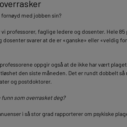
 overrasker
 fornøyd med jobben sin?
 vi professorer, faglige ledere og dosenter. Hele 85
g dosenter svarer at de er «ganske» eller «veldig f
professorene oppgir også at de ikke har vært plaget
astløshet den siste måneden. Det er rundt dobbelt 
iater og postdoktorer.
n funn som overrasket deg?
nuenser i så stor grad rapporterer om psykiske plage