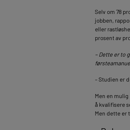
Selv om 78 pr
jobben, rappor
eller rastløs
prosent av pr
– Dette er to
førsteamanuen
– Studien er 
Men en mulig 
å kvalifisere 
Men dette er 