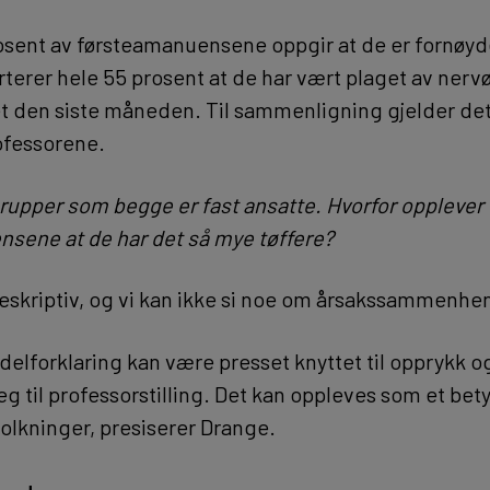
osent av førsteamanuensene oppgir at de er fornøy
terer hele 55 prosent at de har vært plaget av nervø
het den siste måneden. Til sammenligning gjelder de
ofessorene.
 grupper som begge er fast ansatte. Hvorfor opplever
sene at de har det så mye tøffere?
deskriptiv, og vi kan ikke si noe om årsakssammenhe
delforklaring kan være presset knyttet til opprykk o
seg til professorstilling. Det kan oppleves som et bet
tolkninger, presiserer Drange.