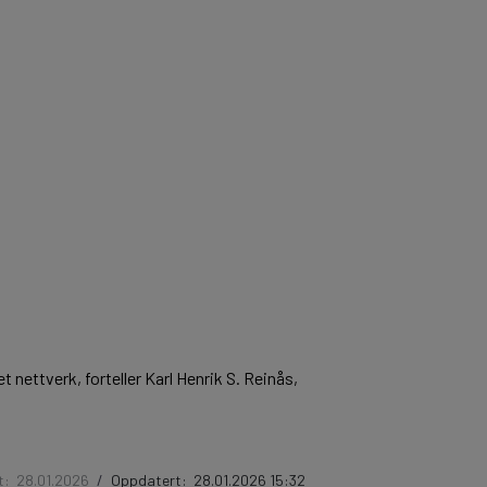
t nettverk, forteller Karl Henrik S. Reinås,
t:
28.01.2026
/
Oppdatert:
28.01.2026 15:32