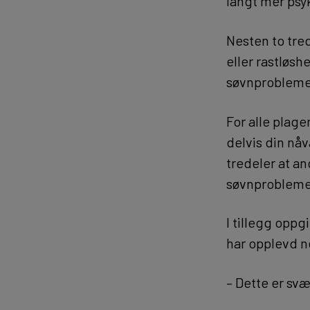
langt mer psyk
Nesten to tred
eller rastløsh
søvnproblemer
For alle plage
delvis din nå
tredeler at an
søvnproblemer
I tillegg oppg
har opplevd n
– Dette er svæ