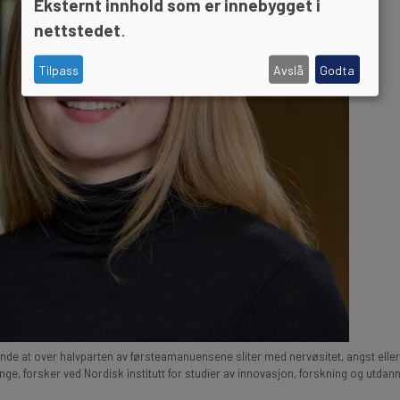
Eksternt innhold som er innebygget i
nettstedet
.
Tilpass
Avslå
Godta
nde at over halvparten av førsteamanuensene sliter med nervøsitet, angst eller
nge, forsker ved Nordisk institutt for studier av innovasjon, forskning og utdann