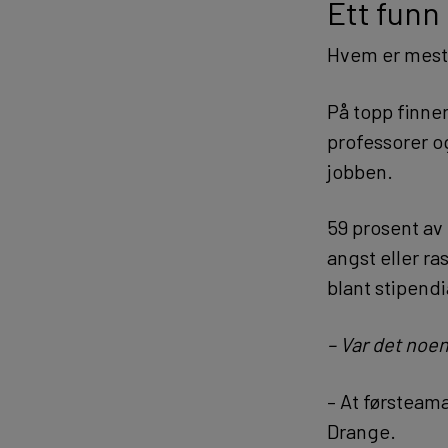
Ett funn
Hvem er mest
På topp finner
professorer o
jobben.
59 prosent av 
angst eller r
blant stipend
– Var det noe
– At førsteama
Drange.