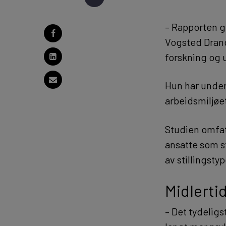
– Rapporten gi
Vogsted Drange
forskning og 
Hun har under
arbeidsmiljøe
Studien omfat
ansatte som s
av stillingsty
Midlertid
– Det tydeligs