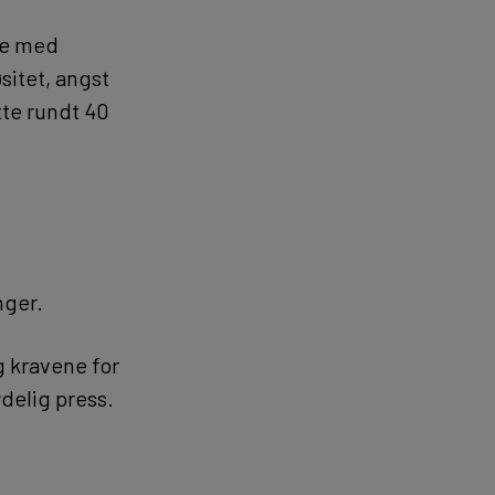
de med
sitet, angst
tte rundt 40
nger.
g kravene for
ydelig press.