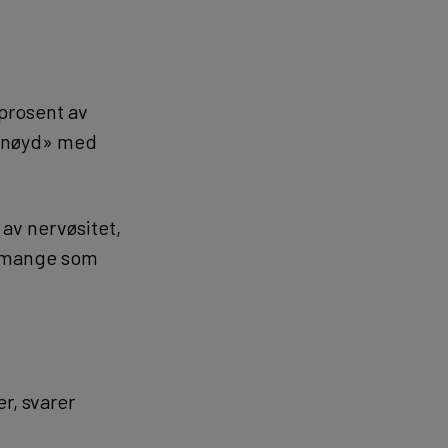
 prosent av
ornøyd» med
 av nervøsitet,
så mange som
r, svarer