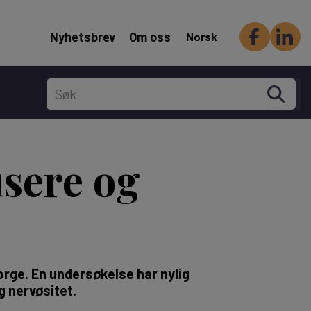
Header Secondary menu
Nyhetsbrev
Om oss
Norsk
usere og
orge. En undersøkelse har nylig
g nervøsitet.