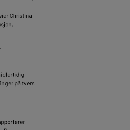
sier Christina
asjon,
r
idlertidig
inger på tvers
n
apporterer