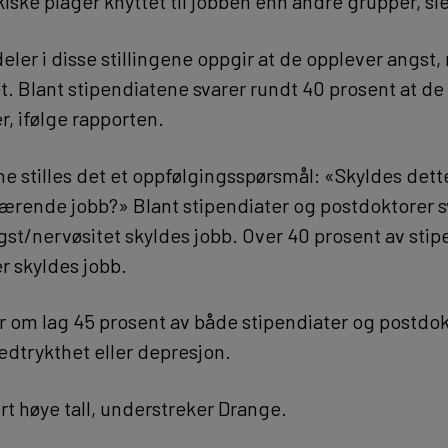
iske plager knyttet til jobben enn andre grupper, si
eler i disse stillingene oppgir at de opplever angst,
et. Blant stipendiatene svarer rundt 40 prosent at de
, ifølge rapporten.
ne stilles det et oppfølgingsspørsmål: «Skyldes dette
værende jobb?» Blant stipendiater og postdoktorer s
gst/nervøsitet skyldes jobb. Over 40 prosent av stip
 skyldes jobb.
ir om lag 45 prosent av både stipendiater og postdok
edtrykthet eller depresjon.
rt høye tall, understreker Drange.