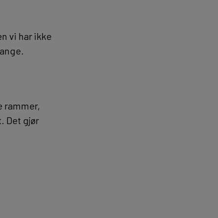
 vi har ikke
Drange.
e rammer,
. Det gjør