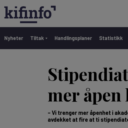
Main navigation
Nyheter
Tiltak
Handlingsplaner
Statistikk
Hopp
til
Stipendia
hovedinnhold
mer åpen 
– Vi trenger mer åpenhet i akad
avdekket at fire at ti stipendia