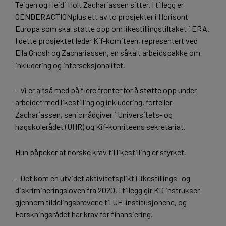
Teigen og Heidi Holt Zachariassen sitter. I tillegg er
GENDERACTIONplus ett av to prosjekter i Horisont
Europa som skal støtte opp om likestillingstiltaket i ERA.
I dette prosjektet leder Kif-komiteen, representert ved
Ella Ghosh og Zachariassen, en såkalt arbeidspakke om
inkludering og interseksjonalitet.
– Vi er altså med på flere fronter for å støtte opp under
arbeidet med likestilling og inkludering, forteller
Zachariassen, seniorrådgiver i Universitets- og
høgskolerådet (UHR) og Kif-komiteens sekretariat.
Hun påpeker at norske krav til likestilling er styrket.
– Det kom en utvidet aktivitetsplikt i likestillings- og
diskrimineringsloven fra 2020. I tillegg gir KD instrukser
gjennom tildelingsbrevene til UH-institusjonene, og
Forskningsrådet har krav for finansiering.