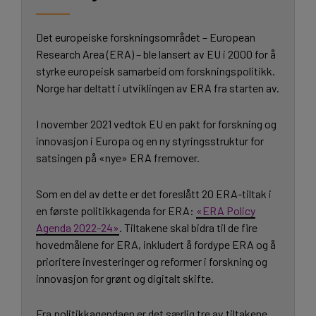
Det europeiske forskningsområdet – European
Research Area (ERA) – ble lansert av EU i 2000 for å
styrke europeisk samarbeid om forskningspolitikk.
Norge har deltatt i utviklingen av ERA fra starten av.
I november 2021 vedtok EU en pakt for forskning og
innovasjon i Europa og en ny styringsstruktur for
satsingen på «nye» ERA fremover.
Som en del av dette er det foreslått 20 ERA-tiltak i
en første politikkagenda for ERA:
«ERA Policy
Agenda 2022-24»
. Tiltakene skal bidra til de fire
hovedmålene for ERA, inkludert å fordype ERA og å
prioritere investeringer og reformer i forskning og
innovasjon for grønt og digitalt skifte.
Fra politikkagendaen er det særlig tre av tiltakene