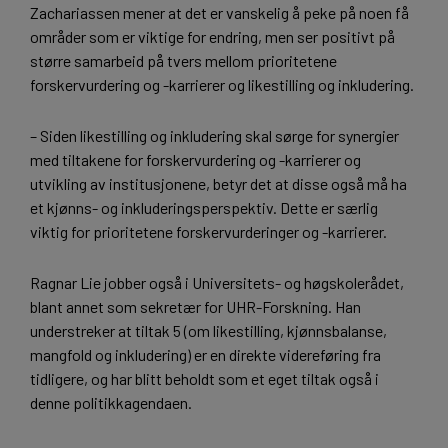
Zachariassen mener at det er vanskelig å peke på noen få
områder som er viktige for endring, men ser positivt på
større samarbeid på tvers mellom prioritetene
forskervurdering og -karrierer og likestilling og inkludering.
– Siden likestilling og inkludering skal sørge for synergier
med tiltakene for forskervurdering og -karrierer og
utvikling av institusjonene, betyr det at disse også må ha
et kjønns- og inkluderingsperspektiv. Dette er særlig
viktig for prioritetene forskervurderinger og -karrierer.
Ragnar Lie jobber også i Universitets- og høgskolerådet,
blant annet som sekretær for UHR-Forskning. Han
understreker at tiltak 5 (om likestilling, kjønnsbalanse,
mangfold og inkludering) er en direkte videreføring fra
tidligere, og har blitt beholdt som et eget tiltak også i
denne politikkagendaen.