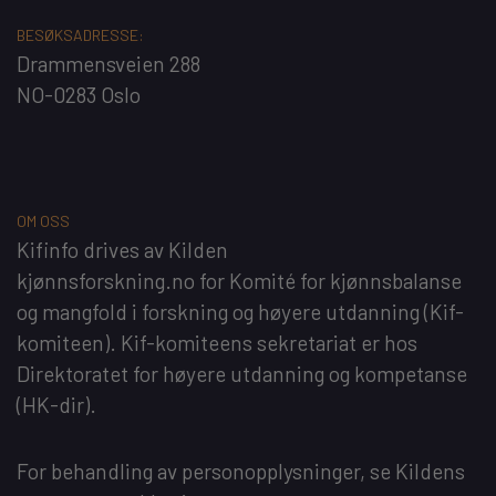
BESØKSADRESSE:
Drammensveien 288
NO-0283 Oslo
OM OSS
Kifinfo
drives av
Kilden
kjønnsforskning.no
for
Komité for kjønnsbalanse
og mangfold i forskning og høyere utdanning
(Kif-
komiteen). Kif-komiteens sekretariat er hos
Direktoratet for høyere utdanning og kompetanse
(HK-dir)
.
For behandling av personopplysninger, se
Kildens