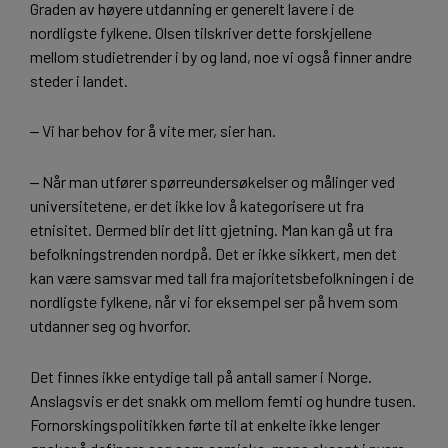
Graden av høyere utdanning er generelt lavere i de
nordligste fylkene. Olsen tilskriver dette forskjellene
mellom studietrender i by og land, noe vi også finner andre
steder i landet.
‒ Vi har behov for å vite mer, sier han.
‒ Når man utfører spørreundersøkelser og målinger ved
universitetene, er det ikke lov å kategorisere ut fra
etnisitet. Dermed blir det litt gjetning. Man kan gå ut fra
befolkningstrenden nordpå. Det er ikke sikkert, men det
kan være samsvar med tall fra majoritetsbefolkningen i de
nordligste fylkene, når vi for eksempel ser på hvem som
utdanner seg og hvorfor.
Det finnes ikke entydige tall på antall samer i Norge.
Anslagsvis er det snakk om mellom femti og hundre tusen.
Fornorskingspolitikken førte til at enkelte ikke lenger