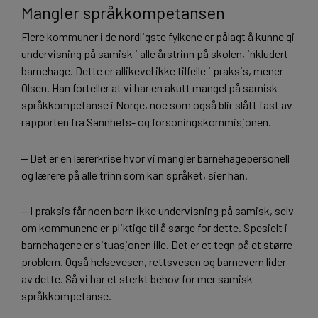
Mangler språkkompetansen
Flere kommuner i de nordligste fylkene er pålagt å kunne gi
undervisning på samisk i alle årstrinn på skolen, inkludert
barnehage. Dette er allikevel ikke tilfelle i praksis, mener
Olsen. Han forteller at vi har en akutt mangel på samisk
språkkompetanse i Norge, noe som også blir slått fast av
rapporten fra Sannhets- og forsoningskommisjonen.
‒ Det er en lærerkrise hvor vi mangler barnehagepersonell
og lærere på alle trinn som kan språket, sier han.
‒ I praksis får noen barn ikke undervisning på samisk, selv
om kommunene er pliktige til å sørge for dette. Spesielt i
barnehagene er situasjonen ille. Det er et tegn på et større
problem. Også helsevesen, rettsvesen og barnevern lider
av dette. Så vi har et sterkt behov for mer samisk
språkkompetanse.