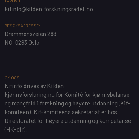
E-POST:
kifinfo@kilden.forskningsradet.no
BESØKSADRESSE:
Drammensveien 288
NO-0283 Oslo
OM OSS
Kifinfo
drives av
Kilden
kjønnsforskning.no
for
Komité for kjønnsbalanse
og mangfold i forskning og høyere utdanning
(Kif-
komiteen). Kif-komiteens sekretariat er hos
Direktoratet for høyere utdanning og kompetanse
(HK-dir)
.