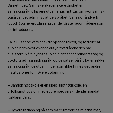
Sametinget. Samiske akademikere ønsket en
samiskspråklig høyere utdanningsinstitusjon hvor samisk
også var det administrative språket. Samisk håndverk
(duodji) og lærerutdanning var de første fagområdene som
ble introdusert.
Laila Susanne Vars er avtroppende rektor, og forteller at
skolen har vokst over de drøye tretti årene den har
eksistert. Nå tilbyr høgskolen blant annet reindriftsfag og
doktorgrad i samisk språk, og de satser på å tilby en rekke
samiskspråklige utdanninger som ikke finnes ved andre
institusjoner for høyere utdanning.
‒ Samisk høgskole er en spesialisthøgskole, en
urfolksinstitusjon med et grenseoverskridende mandat,
forklarer Vars.
‒ Høyere utdanning på samisk er fremdeles relativt nytt,