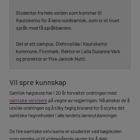
Studenter fra hele verden som kommer til
Kautokeino for å lære nordsamisk, som er et truet
språk med få språkbærere.
Det er ett campus, Diehtosiida i Kautokeino
kommune, Finnmark. Rektor er Laila Susanne Vars
og prorektor er Ylva Jannok Nutti.
Vil spre kunnskap
Samisk høgskole har i 20 år forvaltet ordningen med
samiske veivisere
på vegne av regjeringen. Nå ønsker de å
utvide ordningen og å tilby faglig bistand for å styrke det
samiske faginnholdet i alle landets lærerutdanninger.
De fire samiske veiviserne er studenter ved høgskolen
som sendes ut til videregående skoler for å dele