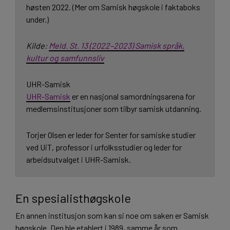
høsten 2022. (Mer om Samisk høgskole i faktaboks
under.)
Kilde:
Meld. St. 13 (2022–2023) Samisk språk,
kultur og samfunnsliv
UHR-Samisk
UHR-Samisk
er en nasjonal samordningsarena for
medlemsinstitusjoner som tilbyr samisk utdanning.
Torjer Olsen er leder for Senter for samiske studier
ved UiT, professor i urfolksstudier og leder for
arbeidsutvalget i UHR-Samisk.
En spesialisthøgskole
En annen institusjon som kan si noe om saken er Samisk
høgskole. Den ble etablert i 1989, samme år som