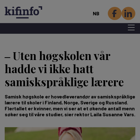
NB
Menu 
Hopp
til
‒ Uten høgskolen vår
hovedinnhold
hadde vi ikke hatt
samiskspråklige lærere
Samisk høgskole er hovedleverandør av samiskspråklige
lærere til skoler i Finland, Norge, Sverige og Russland.
Flertallet er kvinner, men vi ser at et økende antall menn
søker seg til våre studier, sier rektor Laila Susanne Vars.