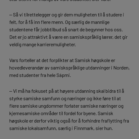
‒ Så vi tilrettelegger og gir dem muligheten til å studere i
felt, for å få inn flere menn. Og særlig de mannlige
studentene får jobbtilbud så snart de begynner hos oss.
Det er jo attraktivt å være en samiskspråklig lærer, det gir
veldig mange karrieremuligheter.
Vars forteller at det forplikter at Samisk høgskole er
hovedleverandør av samiskspråklige utdanninger i Norden,
med studenter fra hele Sápmi.
‒ Vi må ha fokuset på at høyere utdanning skal bidra til å
styrke samiske samfunn og næringer og ikke føre til at
flere samiske ungdommer forlater samiske næringer og
kjernesamiske områder til fordel for byene. Samisk
høgskole er derfor viktig også for å forhindre fraflytting fra
samiske lokalsamfunn, særlig i Finnmark, sier hun.