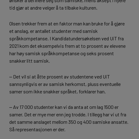
ønsker å definere seg som samiske, mens aksept i nyere
tid gjør at andre velger å ta tilbake kulturen.
Olsen trekker frem at en faktor man kan bruke for å gjøre
et anslag, er antallet studenter med samisk
språkkompetanse. I Kandidatundersøkelsen ved UiT fra
2021 kom det eksempelvis frem at to prosent av elevene
har høy samisk språkkompetanse og seks prosent
snakker litt samisk.
‒ Det vil si at åtte prosent av studentene ved UiT
sannsynligvis er av samisk herkomst, pluss eventuelle
samer som ikke snakker språket, forklarer han.
‒ Av 17 000 studenter kan vi da anta at om lag 1500 er
samer. Det er mye mer enn jeg trodde. I tillegg har vi ut fra
det samme anslaget mellom 350 og 400 samiske ansatte.
Så representasjonen er der.