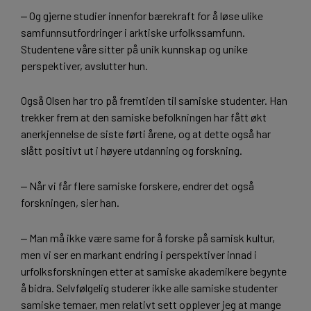
‒ Og gjerne studier innenfor bærekraft for å løse ulike
samfunnsutfordringer i arktiske urfolkssamfunn.
Studentene våre sitter på unik kunnskap og unike
perspektiver, avslutter hun.
Også Olsen har tro på fremtiden til samiske studenter. Han
trekker frem at den samiske befolkningen har fått økt
anerkjennelse de siste førti årene, og at dette også har
slått positivt ut i høyere utdanning og forskning.
‒ Når vi får flere samiske forskere, endrer det også
forskningen, sier han.
‒ Man må ikke være same for å forske på samisk kultur,
men vi ser en markant endring i perspektiver innad i
urfolksforskningen etter at samiske akademikere begynte
å bidra. Selvfølgelig studerer ikke alle samiske studenter
samiske temaer, men relativt sett opplever jeg at mange