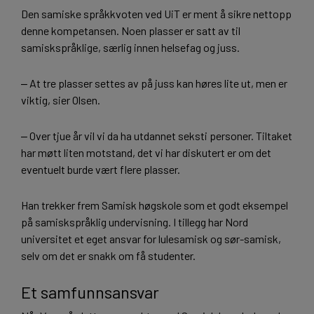
Den samiske språkkvoten ved UiT er ment å sikre nettopp
denne kompetansen. Noen plasser er satt av til
samiskspråklige, særlig innen helsefag og juss.
‒ At tre plasser settes av på juss kan høres lite ut, men er
viktig, sier Olsen.
‒ Over tjue år vil vi da ha utdannet seksti personer. Tiltaket
har møtt liten motstand, det vi har diskutert er om det
eventuelt burde vært flere plasser.
Han trekker frem Samisk høgskole som et godt eksempel
på samiskspråklig undervisning. I tillegg har Nord
universitet et eget ansvar for lulesamisk og sør-samisk,
selv om det er snakk om få studenter.
Et samfunnsansvar