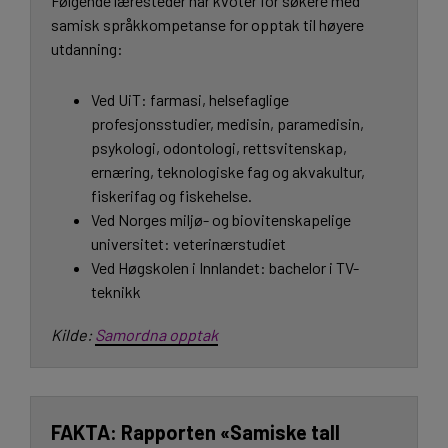
Følgende læresteder har kvoter for søkere med
samisk språkkompetanse for opptak til høyere
utdanning:
Ved UiT: farmasi, helsefaglige
profesjonsstudier, medisin, paramedisin,
psykologi, odontologi, rettsvitenskap,
ernæring, teknologiske fag og akvakultur,
fiskerifag og fiskehelse.
Ved Norges miljø- og biovitenskapelige
universitet: veterinærstudiet
Ved Høgskolen i Innlandet: bachelor i TV-
teknikk
Kilde:
Samordna opptak
Rapporten «Samiske tall