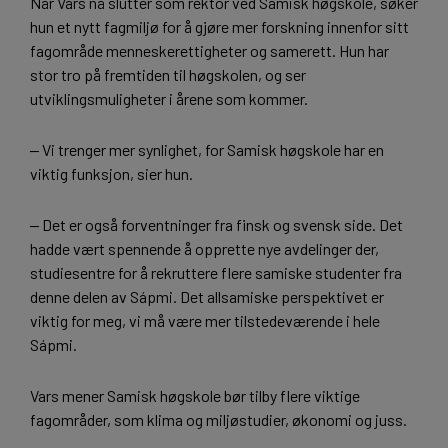
Når Vars nå slutter som rektor ved Samisk høgskole, søker
hun et nytt fagmiljø for å gjøre mer forskning innenfor sitt
fagområde menneskerettigheter og samerett. Hun har
stor tro på fremtiden til høgskolen, og ser
utviklingsmuligheter i årene som kommer.
‒ Vi trenger mer synlighet, for Samisk høgskole har en
viktig funksjon, sier hun.
‒ Det er også forventninger fra finsk og svensk side. Det
hadde vært spennende å opprette nye avdelinger der,
studiesentre for å rekruttere flere samiske studenter fra
denne delen av Sápmi. Det allsamiske perspektivet er
viktig for meg, vi må være mer tilstedeværende i hele
Sápmi.
Vars mener Samisk høgskole bør tilby flere viktige
fagområder, som klima og miljøstudier, økonomi og juss.