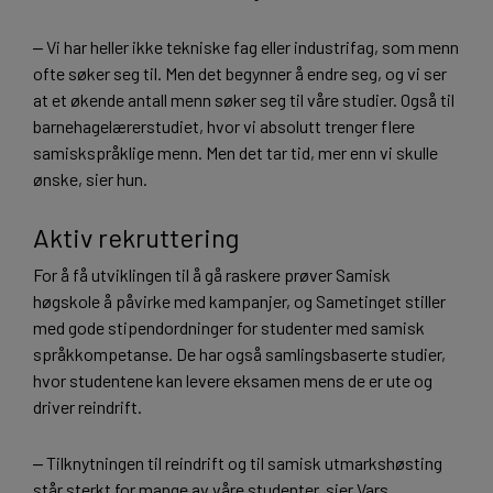
‒ Vi har heller ikke tekniske fag eller industrifag, som menn
ofte søker seg til. Men det begynner å endre seg, og vi ser
at et økende antall menn søker seg til våre studier. Også til
barnehagelærerstudiet, hvor vi absolutt trenger flere
samiskspråklige menn. Men det tar tid, mer enn vi skulle
ønske, sier hun.
Aktiv rekruttering
For å få utviklingen til å gå raskere prøver Samisk
høgskole å påvirke med kampanjer, og Sametinget stiller
med gode stipendordninger for studenter med samisk
språkkompetanse. De har også samlingsbaserte studier,
hvor studentene kan levere eksamen mens de er ute og
driver reindrift.
‒ Tilknytningen til reindrift og til samisk utmarkshøsting
står sterkt for mange av våre studenter, sier Vars.