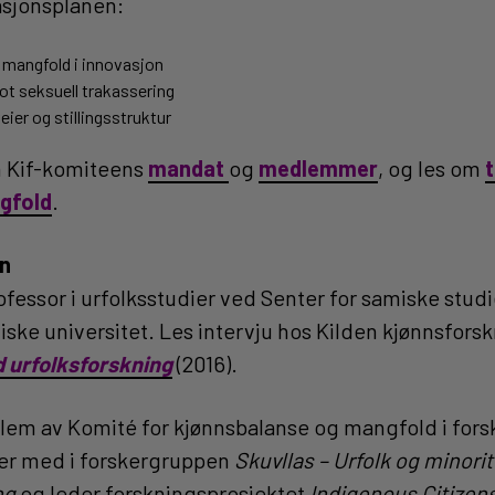
sjonsplanen:
 mangfold i innovasjon
ot seksuell trakassering
eier og stillingsstruktur
 Kif-komiteens
mandat
og
medlemmer
, og les om
t
gfold
.
en
ofessor i urfolksstudier ved Senter for samiske studi
iske universitet. Les intervju hos Kilden kjønnsfors
d urfolksforskning
(2016).
em av Komité for kjønnsbalanse og mangfold i forsk
 er med i forskergruppen
Skuvllas – Urfolk og minorit
ng
og leder forskningsprosjektet
Indigenous Citizen