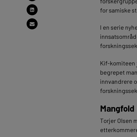
forskergrupp
for samiske s
I en serie nyh
innsatsområde
forskningssek
Kif-komiteen
begrepet mang
innvandrere o
forskningssek
Mangfold 
Torjer Olsen 
etterkommere 