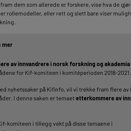
 fram dem som allerede er forskere, vise hva de gjør
er rollemodeller, eller rett og slett bare viser mulig
rkning.
s mer
re av innvandrere i norsk forskning og akademia
ådene for Kif-komiteen i komitéperioden 2018-2021.
med nyhetssaker på Kifinfo, vil vi trekke fram flere a
åder. I denne saken er temaet
etterkommere av inn
 Kif-komiteen i tillegg vekt på disse temaene i