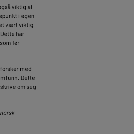
gså viktig at
spunkt i egen
t vært viktig
 Dette har
 som før
nsforsker med
amfunn. Dette
å skrive om seg
 norsk