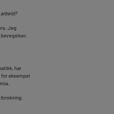
 arbeid?
ers. Jeg
e bevegelser,
atikk, har
, for eksempel
emia.
forskning,