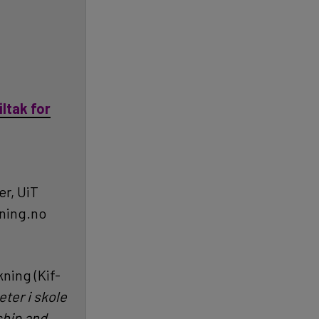
iltak for
er, UiT
kning.no
ning (Kif-
eter i skole
ship and