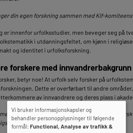
nger din egen forskning sammen med Kif-komiteens
ng er innenfor urfolksstudier, men beveger seg på tv
olkstematikk i utdanningsfeltet, om kjønn i religiøs
akt og identitet i urfolksforskning.
ere forskere med innvandrerbakgrunn
sker, betyr noe! At urfolk selv forsker på urfolkstem
sforskningen. Dette er overførbart til andre områder
etterkommere av innvandrere og deres plass i akad
Vi bruker informasjonskapsler og
mer til temaet etterkommere av innvandrere i norsk 
behandler personopplysninger til følgende
tigste framover?
formål:
Functional, Analyse av trafikk &