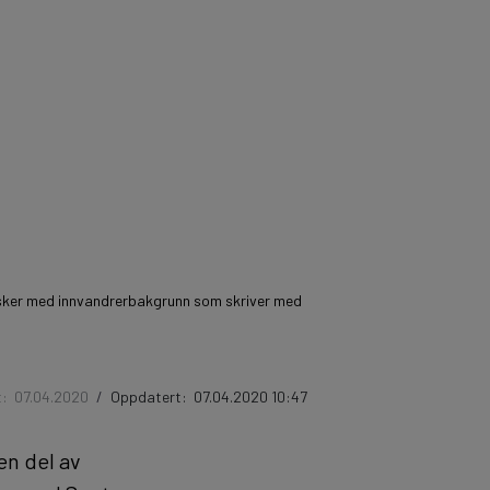
forsker med innvandrerbakgrunn som skriver med
t:
07.04.2020
/
Oppdatert:
07.04.2020 10:47
en del av