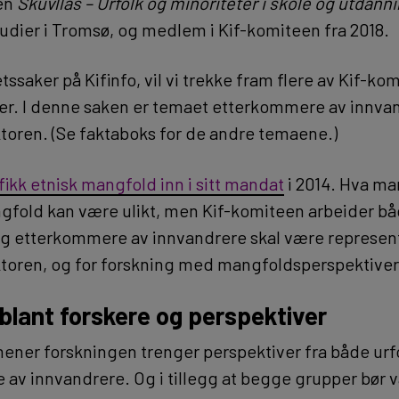
en
Skuvllas – Urfolk og minoriteter i skole og utdann
tudier i Tromsø, og medlem i Kif-komiteen fra 2018.
etssaker på Kifinfo, vil vi trekke fram flere av Kif-ko
r. I denne saken er temaet etterkommere av innvan
toren. (Se faktaboks for de andre temaene.)
fikk etnisk mangfold inn i sitt mandat
i 2014. Hva ma
fold kan være ulikt, men Kif-komiteen arbeider både
g etterkommere av innvandrere skal være represent
toren, og for forskning med mangfoldsperspektiver
blant forskere og perspektiver
mener forskningen trenger perspektiver fra både urf
av innvandrere. Og i tillegg at begge grupper bør 