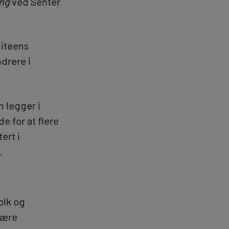
ing
ved Senter
miteens
drere i
n legger i
 for at flere
ert i
.
olk og
være