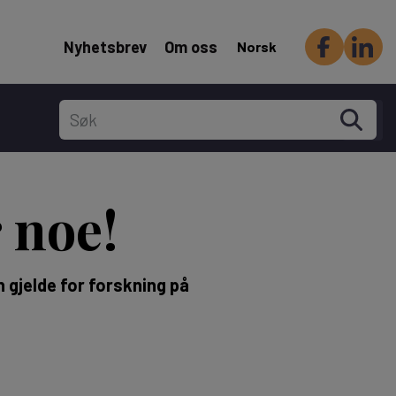
Header Secondary menu
Nyhetsbrev
Om oss
Norsk
 noe!
 gjelde for forskning på