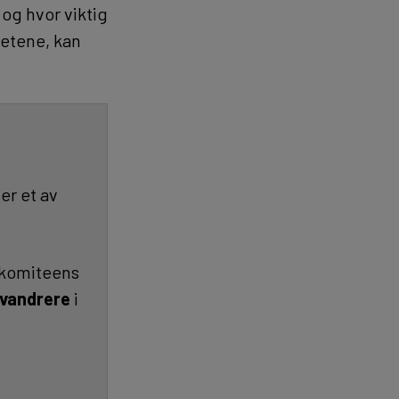
 og hvor viktig
hetene, kan
er et av
v komiteens
vandrere
i