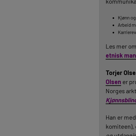
kommunika
Kjønn og
Arbeid m
Karrierev
Les mer om
etnisk man
Torjer Ols
Olsen
er pr
Norges arkt
Kjønnsblin
Han er medl
komiteen),
og utdanni