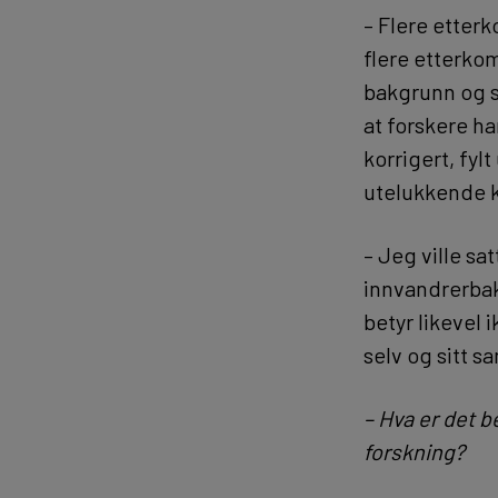
– Flere etter
flere etterko
bakgrunn og si
at forskere h
korrigert, fyl
utelukkende 
– Jeg ville sa
innvandrerbak
betyr likevel 
selv og sitt s
– Hva er det b
forskning?