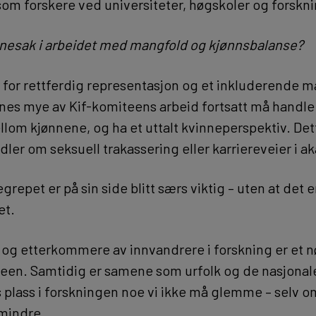
om forskere ved universiteter, høgskoler og forskni
fanesak i arbeidet med mangfold og kjønnsbalanse?
 for rettferdig representasjon og et inkluderende m
synes mye av Kif-komiteens arbeid fortsatt må handl
ellom kjønnene, og ha et uttalt kvinneperspektiv. Det
ler om seksuell trakassering eller karriereveier i 
repet er på sin side blitt særs viktig – uten at det er
et.
 og etterkommere av innvandrere i forskning er et 
iteen. Samtidig er samene som urfolk og de nasjonal
 plass i forskningen noe vi ikke må glemme – selv o
 mindre.