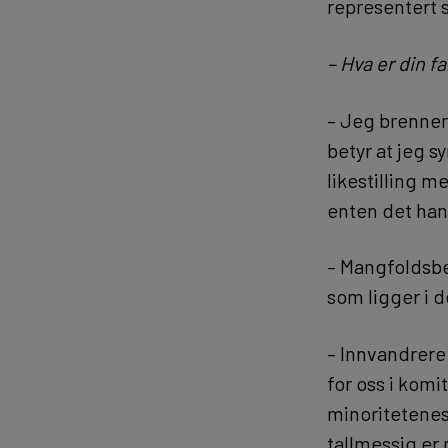
representert s
– Hva er din 
– Jeg brenner
betyr at jeg 
likestilling m
enten det hand
– Mangfoldsbeg
som ligger i d
– Innvandrere
for oss i kom
minoritetenes
tallmessig er