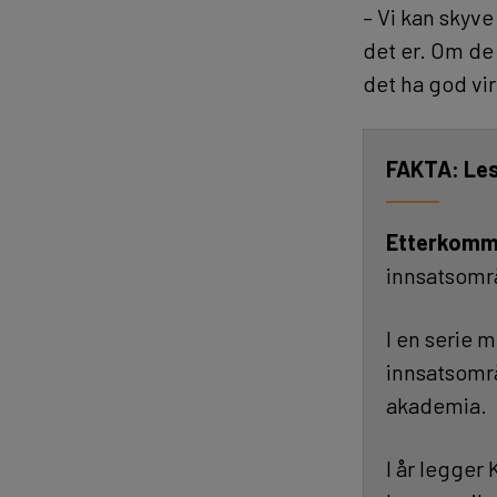
– Vi kan skyve
det er. Om de 
det ha god vi
Le
Etterkomme
innsatsomr
I en serie 
innsatsomr
akademia.
I år legger