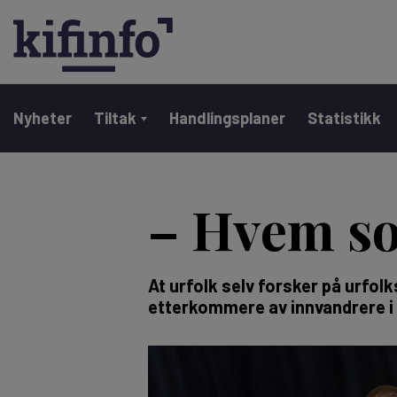
Main navigation
Nyheter
Tiltak
Handlingsplaner
Statistikk
Hopp
til
– Hvem so
hovedinnhold
At urfolk selv forsker på urfo
etterkommere av innvandrere i