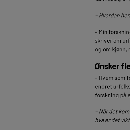
– Hvordan he
– Min forskni
skriver om urf
og om kjønn, m
Ønsker fl
– Hvem som for
endret urfolk
forskning på 
– Når det kom
hva er det vik