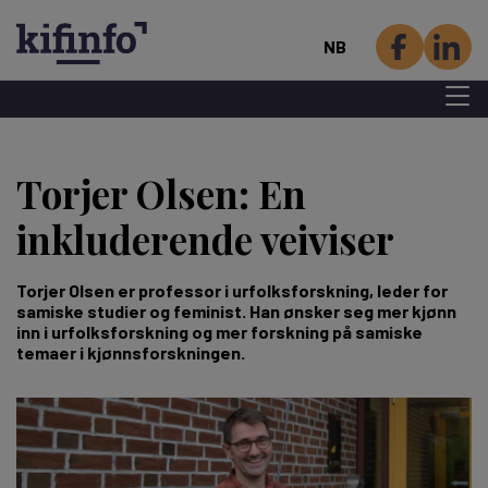
NB
Menu 
Hopp
til
Torjer Olsen: En
hovedinnhold
inkluderende veiviser
Torjer Olsen er professor i urfolksforskning, leder for
samiske studier og feminist. Han ønsker seg mer kjønn
inn i urfolksforskning og mer forskning på samiske
temaer i kjønnsforskningen.