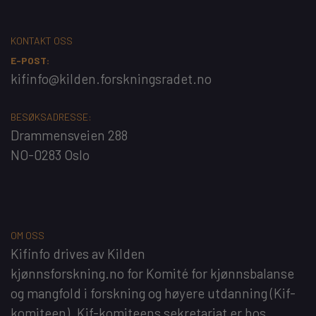
KONTAKT OSS
E-POST:
kifinfo@kilden.forskningsradet.no
BESØKSADRESSE:
Drammensveien 288
NO-0283 Oslo
OM OSS
Kifinfo
drives av
Kilden
kjønnsforskning.no
for
Komité for kjønnsbalanse
og mangfold i forskning og høyere utdanning
(Kif-
komiteen). Kif-komiteens sekretariat er hos