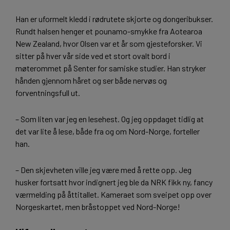
Han er uformelt kledd i rødrutete skjorte og dongeribukser.
Rundt halsen henger et pounamo-smykke fra Aotearoa
New Zealand, hvor Olsen var et år som gjesteforsker. Vi
sitter på hver vår side ved et stort ovalt bord i
møterommet på Senter for samiske studier. Han stryker
hånden gjennom håret og ser både nervøs og
forventningsfull ut.
– Som liten var jeg en lesehest. Og jeg oppdaget tidlig at
det var lite å lese, både fra og om Nord-Norge, forteller
han.
– Den skjevheten ville jeg være med å rette opp. Jeg
husker fortsatt hvor indignert jeg ble da NRK fikk ny, fancy
værmelding på åttitallet. Kameraet som sveipet opp over
Norgeskartet, men bråstoppet ved Nord-Norge!