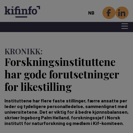
NB
Menu 
Hopp
til
KRONIKK:
hovedinnhold
Forsknings­instituttene
har gode forutsetninger
for likestilling
Instituttene har flere faste stillinger, færre ansatte per
leder og tydeligere personalledelse, sammenlignet med
universitetene. Det er viktig for å bedre kjønnsbalansen,
skriver Ingeborg Palm Helland, forskningssjef i Norsk
institutt for naturforskning og medlem i Kif-komiteen.