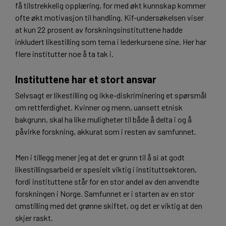
få tilstrekkelig opplæring, for med økt kunnskap kommer
ofte økt motivasjon til handling. Kif-undersøkelsen viser
at kun 22 prosent av forskningsinstituttene hadde
inkludert likestilling som tema i lederkursene sine. Her har
flere institutter noe å ta tak i.
Instituttene har et stort ansvar
Selvsagt er likestilling og ikke-diskriminering et spørsmål
om rettferdighet. Kvinner og menn, uansett etnisk
bakgrunn, skal ha like muligheter til både å delta i og å
påvirke forskning, akkurat som i resten av samfunnet.
Men i tillegg mener jeg at det er grunn til å si at godt
likestillingsarbeid er spesielt viktig i instituttsektoren,
fordi instituttene står for en stor andel av den anvendte
forskningen i Norge. Samfunnet er i starten av en stor
omstilling med det grønne skiftet, og det er viktig at den
skjer raskt.