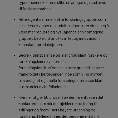
typer mennesker med ulike erfaringer og med evne
til faglig samarbeid.
Heterogent sammensatte forskningsgrupper som
inkluderer kvinner og etniske minoriteter viser seg å
være mer robuste og nyskapende enn homogene
grupper. Dette bidrar til kvalitet og innovasjon i
kunnskapsproduksjonen.
Bedre kjønnsbalanse og mangfold blant forskere og
forskningsledere vil føre til at
forskningsinstitusjonene i større grad reflekterer
mangfoldet i befolkningen, noe som vil gi styrket
troverdighet og speile forskningsinteresser blant
større deler av befolkningen.
Kvinner utgjør 50 prosent av den talentbasen det
konkurreres om når det gjelder rekruttering til
stillinger og fagmiljøer i høyere utdanning og
forskning. I tillegg finnes det personer med ulik