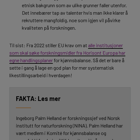
etnisk bakgrunn som av ulike grunner faller utenfor.
Det innebærer tap av talenter hvis man ikke klarer å
rekruttere mangfoldig, noe som igjen vil påvirke
kvaliteten på forskningen.
Til sist: Fra 2022 stiller EU krav om at
alle institusjoner
som skal søke forskningsmidler fra Horisont Europa har
egne handlingsplaner
for kjønnsbalanse. Så det er bare å
sette i gang å lage en god plan for mer systematisk
likestillingsarbeid i hverdagen!
Les mer
Ingeborg Palm Helland er forskningssjef ved Norsk
institutt for naturforskning (NINA). Palm Helland har
vært medlem i Komité for kjønnsbalanse og