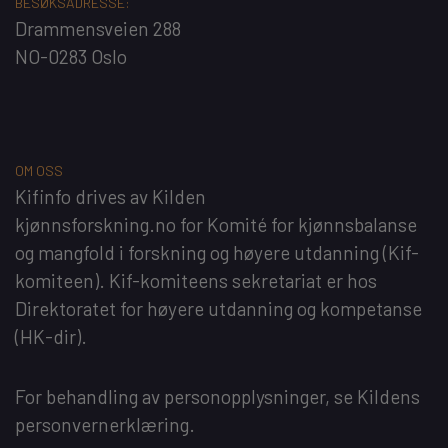
BESØKSADRESSE:
Drammensveien 288
NO-0283 Oslo
OM OSS
Kifinfo
drives av
Kilden
kjønnsforskning.no
for
Komité for kjønnsbalanse
og mangfold i forskning og høyere utdanning
(Kif-
komiteen). Kif-komiteens sekretariat er hos
Direktoratet for høyere utdanning og kompetanse
(HK-dir)
.
For behandling av personopplysninger, se
Kildens
personvernerklæring
.