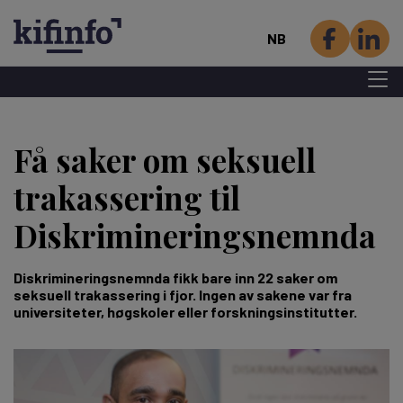
NB
Menu 
Hopp
til
Få saker om seksuell
hovedinnhold
trakassering til
Diskriminerings­nemnda
Diskrimineringsnemnda fikk bare inn 22 saker om
seksuell trakassering i fjor. Ingen av sakene var fra
universiteter, høgskoler eller forskningsinstitutter.