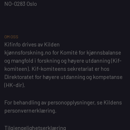
NO-0283 Oslo
OM OSS
Kifinfo
drives av
Kilden
kjønnsforskning.no
for
Komité for kjønnsbalanse
og mangfold i forskning og høyere utdanning
(Kif-
komiteen). Kif-komiteens sekretariat er hos
Direktoratet for høyere utdanning og kompetanse
(HK-dir)
.
For behandling av personopplysninger, se
Kildens
personvernerklæring
.
Tilgjengelighetserklæring