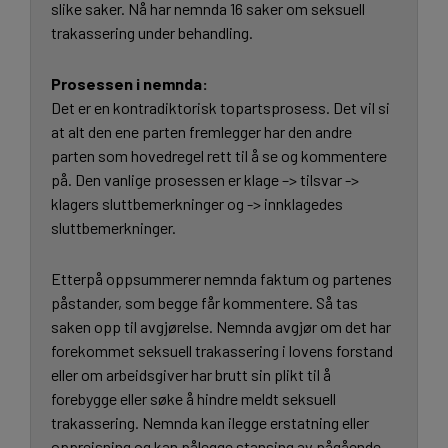
slike saker. Nå har nemnda 16 saker om seksuell
trakassering under behandling.
Prosessen i nemnda:
Det er en kontradiktorisk topartsprosess. Det vil si
at alt den ene parten fremlegger har den andre
parten som hovedregel rett til å se og kommentere
på. Den vanlige prosessen er klage –> tilsvar ->
klagers sluttbemerkninger og -> innklagedes
sluttbemerkninger.
Etterpå oppsummerer nemnda faktum og partenes
påstander, som begge får kommentere. Så tas
saken opp til avgjørelse. Nemnda avgjør om det har
forekommet seksuell trakassering i lovens forstand
eller om arbeidsgiver har brutt sin plikt til å
forebygge eller søke å hindre meldt seksuell
trakassering. Nemnda kan ilegge erstatning eller
oppreisning og kan pålegge stansing av pågående