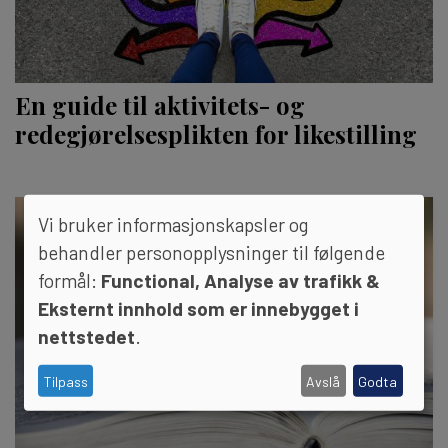
En guide til aktivitets- og
redegjørelsesplikten for likestilling
Vi bruker informasjonskapsler og
behandler personopplysninger til følgende
formål:
Functional, Analyse av trafikk &
Eksternt innhold som er innebygget i
nettstedet
.
Tilpass
Avslå
Godta