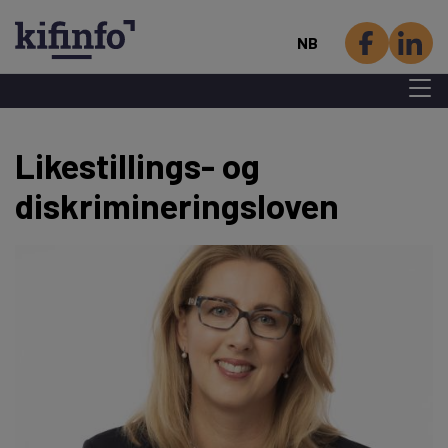
NB
Menu 
Hopp
Likestillings- og
til
hovedinnhold
diskrimineringsloven