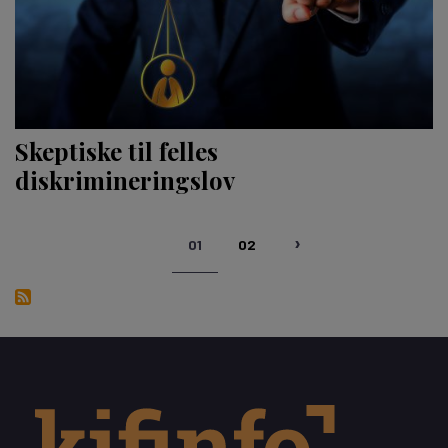
Skeptiske til felles
diskrimineringslov
Sider
01
02