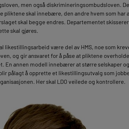
gsloven, men også diskrimineringsombudsloven. Den
le pliktene skal innebære, den andre hvem som har a
forslaget skal begge endres. Departementet skisserer
tte skal gjøres.
al likestillingsarbeid være del av HMS, noe som krev
ven, og gir ansvaret for å påse at pliktene overholdes
et. En annen modell innebærer at større selskaper og
lir pålagt å opprette et likestillingsutvalg som job
 organisasjonen. Her skal LDO veilede og kontrollere.