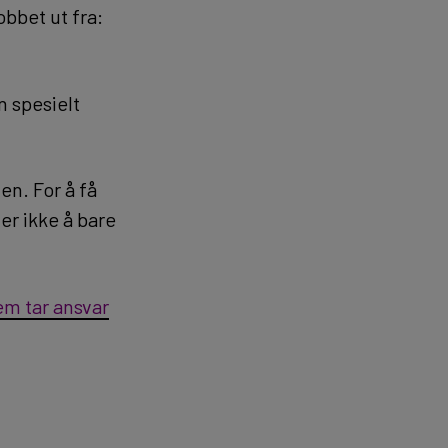
bbet ut fra:
en spesielt
en. For å få
er ikke å bare
em tar ansvar
g