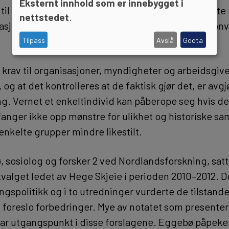
Eksternt innhold som er innebygget i
 til at pliktene skal styrkes, og understreker at dette 
nettstedet
.
sjonale forpliktelser, blant annet til FNs kvinnekon
Tilpass
Avslå
Godta
es krav til organisasjoner, myndigheter og arbeidsgi
g, og at det kontrolleres at de faktisk gjør det, er avg
ling. Vernet et enkeltindivid kan påberope seg hvis det
 fanger ikke opp mønstre for ulikhet og historiske
enkelte grupper mindre likestilt.
 sosiolog og forsker 2 ved Nordlandsforskning, satt 
tvalget ledet av Hege Skjeie i perioden 2010–2012. D
lingspolitikk og i to utredninger vurderte de tilstande
og foreslo forbedringer. Mye av notatet som presente
 tar utgangspunkt i disse forslagene. Eggebø påpeker