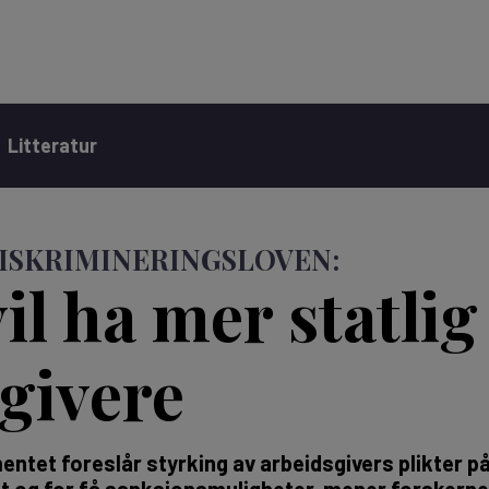
Litteratur
DISKRIMINERINGSLOVEN:
il ha mer statlig
sgivere
entet foreslår styrking av arbeidsgivers plikter på
ghet og for få sanksjonsmuligheter, mener forsker