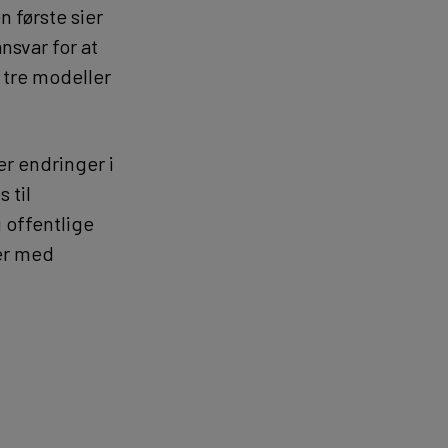
 første sier
nsvar for at
 tre modeller
er endringer i
 til
 offentlige
ber med