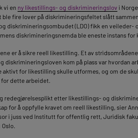
kk vi en
ny likestillings- og diskrimineringslov
i Norge
t ble fire lover på diskrimineringsfeltet slått sammen 
- og diskrimineringsombudet (LDO) fikk en veileder- 
, mens diskrimineringsnemda ble eneste instans for 
ne er å sikre reell likestilling. Et av stridsområden
- og diskrimineringsloven kom på plass var hvordan a
be aktivt for likestilling skulle utformes, og om de sku
e for dette arbeidet.
og redegjørelsesplikt etter likestillings- og diskrimi
kap for å oppfylle kravet om reell likestilling, sier A
r i juss ved Institutt for offentlig rett, Juridisk faku
i Oslo.