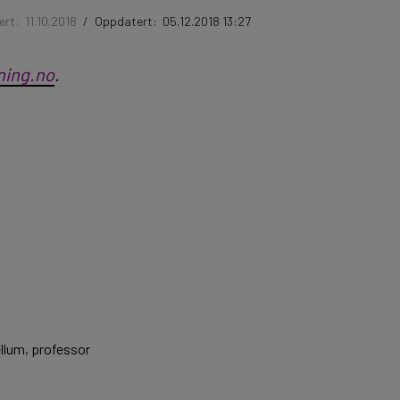
ert:
11.10.2018
/
Oppdatert:
05.12.2018 13:27
ning.no
.
Hellum, professor