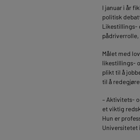
I januar i år fi
politisk debat
Likestillings
pådriverrolle
Målet med love
likestillings
plikt til å job
til å redegjør
– Aktivitets- 
et viktig reds
Hun er professo
Universitetet 