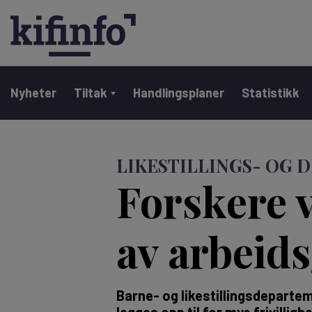
Main navigation
Nyheter
Tiltak
Handlingsplaner
Statistikk
Hopp
til
LIKESTILLINGS- OG 
hovedinnhold
Forskere v
av arbeid
Barne- og likestillingsdepartem
legges opp til for mye frivilli