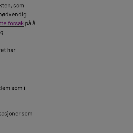
ikten, som
 unødvendig
åtte forsøk
på å
og
et har
 dem som i
isasjoner som