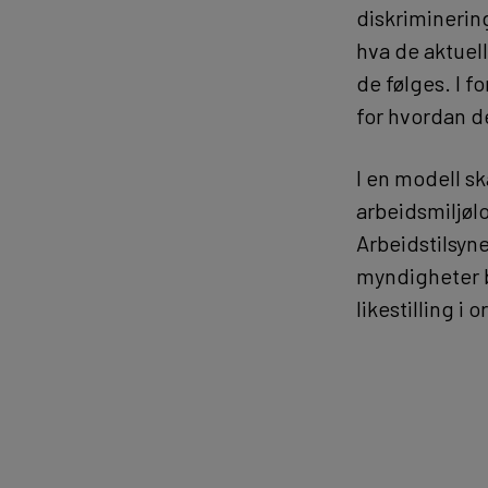
diskriminerin
hva de aktuel
de følges. I 
for hvordan de
I en modell sk
arbeidsmiljølo
Arbeidstilsyn
myndigheter b
likestilling i