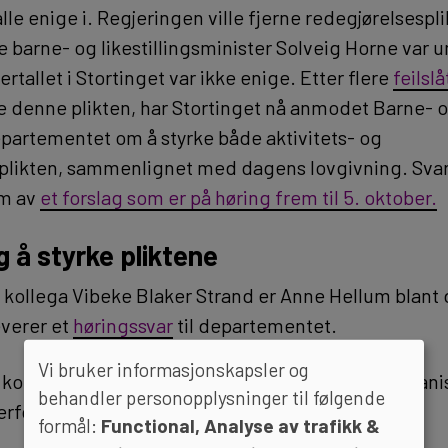
alle enige i. Regjeringen ville fjerne redegjørelsespl
re barne- og likestillingsminister Solveig Horne var
ertallet i Stortinget var ikke enige. Etter flere
feilsl
e denne plikten, har Stortinget nå anmodet Barne- 
departementet om å styrke både aktivitets- og
plikten, sammenlignet med dagens lovgivning. Svar
rm av
et forslag som er på høring frem til 5. oktober.
 å styrke pliktene
ollega Vibeke Blaker Strand er Anne Hellum blant
everer et
høringssvar
til departementet.
Vi bruker informasjonskapsler og
tt kontaktet av flere enkeltpersoner og mange organ
behandler personopplysninger til følgende
erfor har vi prioritert dette, sier hun.
formål:
Functional, Analyse av trafikk &