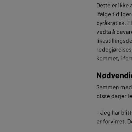
Dette er ikke 
ifølge tidlige
byråkratisk. Fl
vedta å bevar
likestillings
redegjørelses
kommet, i fo
Nødvendig
Sammen med k
disse dager l
– Jeg har bli
er forvirret. D