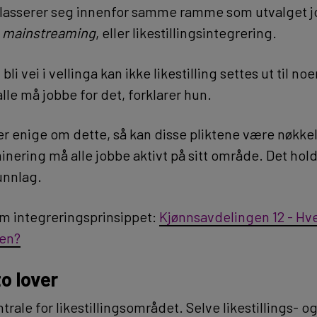
plasserer seg innenfor samme ramme som utvalget jo
m
mainstreaming
, eller likestillingsintegrering.
 bli vei i vellinga kan ikke likestilling settes ut til no
alle må jobbe for det, forklarer hun.
 er enige om dette, så kan disse pliktene være nøkkel
inering må alle jobbe aktivt på sitt område. Det hold
unnlag.
m integreringsprinsippet:
Kjønnsavdelingen 12 - Hv
gen?
to lover
ntrale for likestillingsområdet. Selve likestillings- o