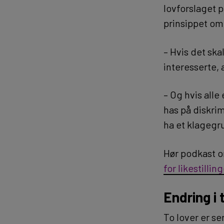
lovforslaget 
prinsippet o
– Hvis det skal
interesserte, 
– Og hvis alle
has på diskrim
ha et klagegr
Hør podkast o
for likestillin
Endring i 
To lover er se