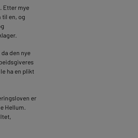
. Etter mye
til en, og
og
klager.
e da den nye
rbeidsgiveres
lle ha en plikt
neringsloven er
nne Hellum.
ltet,