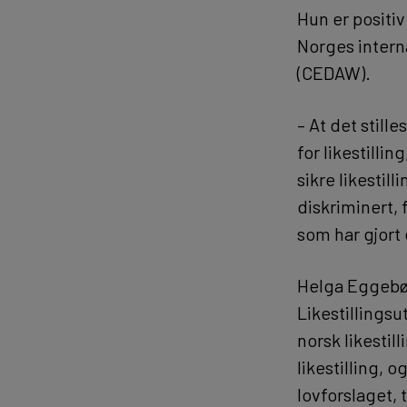
Hun er positiv
Norges interna
(CEDAW).
– At det still
for likestillin
sikre likestil
diskriminert,
som har gjort 
Helga Eggebø,
Likestillingsu
norsk likestil
likestilling, 
lovforslaget,