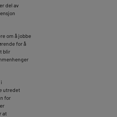
er del av
vensjon
vere om å jobbe
jørende for å
 blir
 sammenhenger
i
e utredet
n for
rer
 at