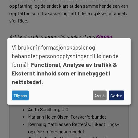
oppfatning, og da er det klart at den samme hendelsen kan
oppfattes som trakassering i ett tilfelle og ikke i et annet,
sier Rice.
Artikkelen ble opprinnelig publisert hos
Khrono
.
Vi bruker informasjonskapsler og
behandler personopplysninger til følgende
Les mer om UHRMOT
formål:
Functional, Analyse av trafikk &
Eksternt innhold som er innebygget i
Universitets- og høgskolerådets gruppe mot
nettstedet
.
mobbing og trakassering (UHRMOT):
Tilpass
Avslå
Godta
Frank Reichert, UiA (leder)
Anita Sandberg, UiO
Mariann Helen Olsen, Forskerforbundet
Rønnaug Mathiassen Retterås, Likestillings-
og diskrimineringsombudet