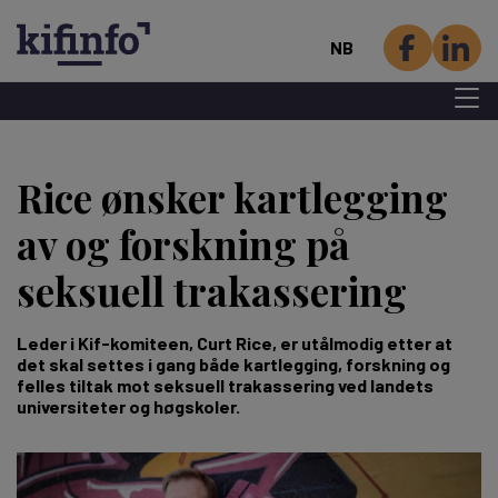
NB
Menu 
Hopp
til
Rice ønsker kartlegging
hovedinnhold
av og forskning på
seksuell trakassering
Leder i Kif-komiteen, Curt Rice, er utålmodig etter at
det skal settes i gang både kartlegging, forskning og
felles tiltak mot seksuell trakassering ved landets
universiteter og høgskoler.