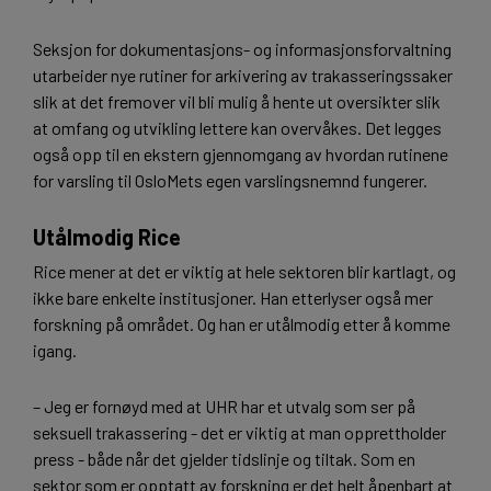
Seksjon for dokumentasjons- og informasjonsforvaltning
utarbeider nye rutiner for arkivering av trakasseringssaker
slik at det fremover vil bli mulig å hente ut oversikter slik
at omfang og utvikling lettere kan overvåkes. Det legges
også opp til en ekstern gjennomgang av hvordan rutinene
for varsling til OsloMets egen varslingsnemnd fungerer.
Utålmodig Rice
Rice mener at det er viktig at hele sektoren blir kartlagt, og
ikke bare enkelte institusjoner. Han etterlyser også mer
forskning på området. Og han er utålmodig etter å komme
igang.
– Jeg er fornøyd med at UHR har et utvalg som ser på
seksuell trakassering - det er viktig at man opprettholder
press - både når det gjelder tidslinje og tiltak. Som en
sektor som er opptatt av forskning er det helt åpenbart at