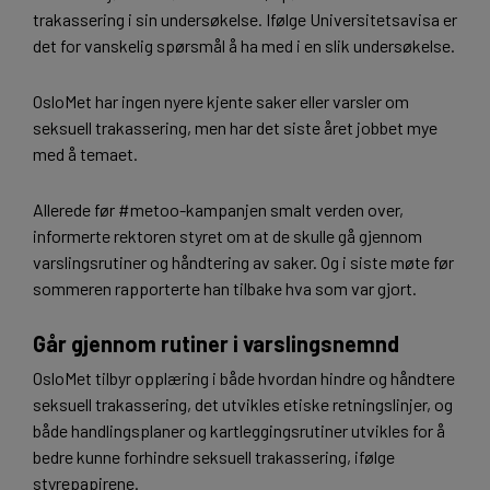
trakassering i sin undersøkelse. Ifølge Universitetsavisa er
det for vanskelig spørsmål å ha med i en slik undersøkelse.
OsloMet har ingen nyere kjente saker eller varsler om
seksuell trakassering, men har det siste året jobbet mye
med å temaet.
Allerede før #metoo-kampanjen smalt verden over,
informerte rektoren styret om at de skulle gå gjennom
varslingsrutiner og håndtering av saker. Og i siste møte før
sommeren rapporterte han tilbake hva som var gjort.
Går gjennom rutiner i varslingsnemnd
OsloMet tilbyr opplæring i både hvordan hindre og håndtere
seksuell trakassering, det utvikles etiske retningslinjer, og
både handlingsplaner og kartleggingsrutiner utvikles for å
bedre kunne forhindre seksuell trakassering, ifølge
styrepapirene.