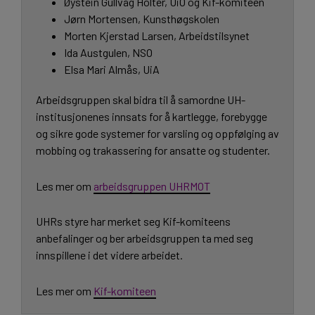
Øystein Gullvåg Holter, UiO og Kif-komiteen
Jørn Mortensen, Kunsthøgskolen
Morten Kjerstad Larsen, Arbeidstilsynet
Ida Austgulen, NSO
Elsa Mari Almås, UiA
Arbeidsgruppen skal bidra til å samordne UH-
institusjonenes innsats for å kartlegge, forebygge
og sikre gode systemer for varsling og oppfølging av
mobbing og trakassering for ansatte og studenter.
Les mer om
arbeidsgruppen UHRMOT
UHRs styre har merket seg Kif-komiteens
anbefalinger og ber arbeidsgruppen ta med seg
innspillene i det videre arbeidet.
Les mer om
Kif-komiteen