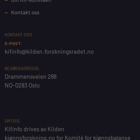
Kontakt oss
KONTAKT OSS
E-POST:
kifinfo@kilden.forskningsradet.no
BESØKSADRESSE:
Drammensveien 288
NO-0283 Oslo
OM OSS
Kifinfo
drives av
Kilden
kjønnsforskning.no
for
Komité for kjønnsbalanse