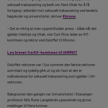
seksuell trakassering og bedt om flere tiltak for å få
fortgang i arbeidet mot seksuell trakassering ved landets
høgskoler og universiteter, skriver
Khrono
.
– Det er viktig at man opprettholder press – både når det
gjelder tidslinje og tiltak, sier Curt Rice, leder av Kif-
komiteen og rektor ved OsloMet til Khrono.
Les brevet fra Kif-komiteen til UHRMOT
OsloMet-rektoren var i fjor sommer den første rektoren
som klart og tydelig gikk ut og slo fast at det er
nulltoleranse for seksuell trakassering som gjelder i UH-
sektoren.
Bakgrunnen den gangen var Universitetet i Stavanger-
professor Nils Rune Langelands upassende og grove
meldinger til flere kvinner.