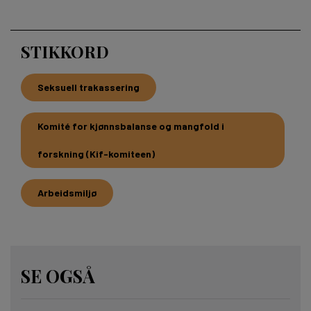
STIKKORD
Seksuell trakassering
Komité for kjønnsbalanse og mangfold i
forskning (Kif-komiteen)
Arbeidsmiljø
SE OGSÅ