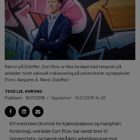
Rektor på OsloMet, Curt Rice, er ikke fornøyd med tempoet på
arbeidet rundt seksuell trakassering på universiteter og høgskoler.
(Foto: Benjamin A. Ward, OsloMet)
TOVE LIE, KHRONO
Publisert:
19.07.2018
/
Oppdatert:
19.07.2018 14:20
Kif-komiteen (Komité for kjønnsbalanse og mangfold i
forskning), ved leder Curt Rice, har sendt brev til
Universitets- og høgskolerådets arbeidsgruppe mot