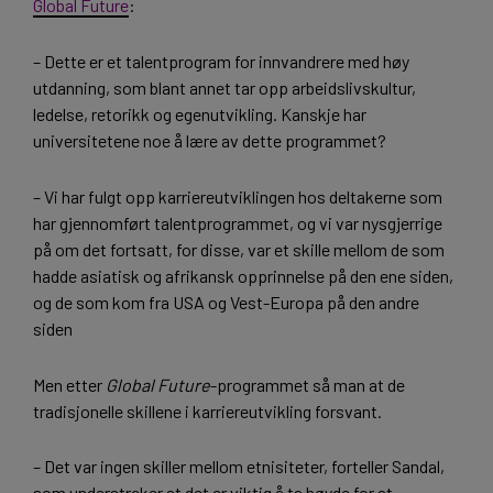
Global Future
:
– Dette er et talentprogram for innvandrere med høy
utdanning, som blant annet tar opp arbeidslivskultur,
ledelse, retorikk og egenutvikling. Kanskje har
universitetene noe å lære av dette programmet?
– Vi har fulgt opp karriereutviklingen hos deltakerne som
har gjennomført talentprogrammet, og vi var nysgjerrige
på om det fortsatt, for disse, var et skille mellom de som
hadde asiatisk og afrikansk opprinnelse på den ene siden,
og de som kom fra USA og Vest-Europa på den andre
siden
Men etter
Global Future
-programmet så man at de
tradisjonelle skillene i karriereutvikling forsvant.
– Det var ingen skiller mellom etnisiteter, forteller Sandal,
som understreker at det er viktig å ta høyde for at