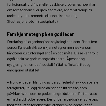
funksjonsutfordringer eller psykiske problemer, noen har
omsorg for barn eller gamle foreldre, andre vil trenge fri
under høytider, ammefri eller norskopplæring.
(Illustrasjonsfoto: iStockphoto)
Fem kjennetegn på en god leder
Forskning på organisasjonspsykologi har identifisert fem
personlighetstrekk som kjennetegner mennesker som
håndterer kulturforskjeller på en god måte. Disse kan trolig
også beskrive gode mangfoldsledere: Åpenhet og
nysgjerrighet, empati, sosialt initiativ, fleksibilitet og
emosjonell stabilitet.
– Trolig er det en blanding av personlighetstrekk og sosiale
ferdigheter, i tillegg til holdninger og interesse, som
påvirker hvem som er gode mangfoldsledere. De færreste
er imidlertid fødte ledere. Derfor bør arbeidsgiver stille opp
med ressurser, for eksempel arenaer hvor ledere kan få