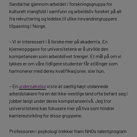
Sandal har gjennom arbeidet i forskningsgruppa for
kulturelt mangfold i samfunn og arbeidsliv forsket på alt
fra rekruttering og ledelse til ulike innvandrergruppers
tilpasning i Norge.
– Vi er interessert i å forske mer på akademia. En
kjerneoppgave for universitetene er å utvikle den
kompetansen som arbeidslivet trenger. Et mål på om vi
lykkes er om våre tidligere studenter får stillinger som
harmonerer med deres kvalifikasjoner, sier hun.
– En
undersøkelse
viste at særlig høyt utdannede
arbeidstakere fra en del ikke-vestlige land ofte befant seg i
jobber langt under deres kompetansenivå. Jeg tror
universitetene kan fokusere mer på hva som hindrer
karriereutvikling for disse gruppene.
Professoren i psykologi trekker fram NHOs talentprogram