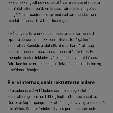
ikke snakker godt nok norsk til å være sensor eller delta
administrativt arbeid. En laissez faire-leder vil typisk
unngå å ta situasjonen opp med vedkommende, men
overlate til ansatte å finne løsninger.
– På universitetene kan denne siste lederformen lett
oppstå dersom man ikke er motivert for å gå inn i
lederrollen. Kanskje er det slik at man har påtatt seg
lederollen under press, eller at man «står for tur». En
mengde studier, inkludert våre egne, har vist at laissez
faire kan ha svært skadelige effekt på ansattes helse og
arbeidsmotivasjon.
Flere internasjonalt rekrutterte ledere
– I akademia må vi få ledere som føler seg kallet til
lederrollen og som har tillit og legitimitet hos ansatte.
Derfor er jeg i utgangspunktet tilhenger av valgte ledere på
alle nivåer. Det bør imidlertid være personer som selv