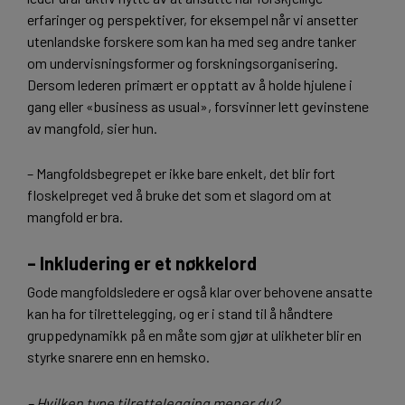
erfaringer og perspektiver, for eksempel når vi ansetter
utenlandske forskere som kan ha med seg andre tanker
om undervisningsformer og forskningsorganisering.
Dersom lederen primært er opptatt av å holde hjulene i
gang eller «business as usual», forsvinner lett gevinstene
av mangfold, sier hun.
– Mangfoldsbegrepet er ikke bare enkelt, det blir fort
floskelpreget ved å bruke det som et slagord om at
mangfold er bra.
– Inkludering er et nøkkelord
Gode mangfoldsledere er også klar over behovene ansatte
kan ha for tilrettelegging, og er i stand til å håndtere
gruppedynamikk på en måte som gjør at ulikheter blir en
styrke snarere enn en hemsko.
– Hvilken type tilrettelegging mener du?