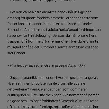
– Det kan være alt fra ansattes behov når det gjelder
omsorg for gamle foreldre, ammefri, eller at ansatte som
faster kan ha redusert kapasitet, for eksempel under
Ramadan. Ansatte med fysiske funksjonsutfordringer kan
ha behov for tilrettelegging. Dersom du må forsere flere
trapper for å komme til kaffemaskinen, kan du lett miste
mulighet for å ta del i uformelle samtaler mellom kolleger,
sier Sandal.
– Hva legger du i å håndtere gruppedynamikk?
– Gruppedynamikk handler om hvordan grupper fungerer.
Hvem er innenfor og utenfor de uformelle sosiale
nettverkene? Kanskje er det noen som dominerer
diskusjoner slik at ulike meninger ikke kommer på bordet
og gode beslutninger forhindres? Generelt vil minoriteter
oftere oppleve utenforskap, og studier viser at dette har