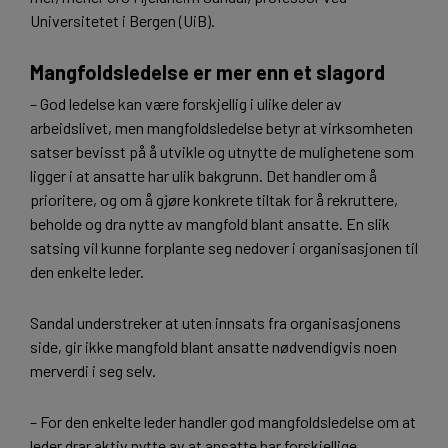
Universitetet i Bergen (UiB).
Mangfoldsledelse er mer enn et slagord
– God ledelse kan være forskjellig i ulike deler av
arbeidslivet, men mangfoldsledelse betyr at virksomheten
satser bevisst på å utvikle og utnytte de mulighetene som
ligger i at ansatte har ulik bakgrunn. Det handler om å
prioritere, og om å gjøre konkrete tiltak for å rekruttere,
beholde og dra nytte av mangfold blant ansatte. En slik
satsing vil kunne forplante seg nedover i organisasjonen til
den enkelte leder.
Sandal understreker at uten innsats fra organisasjonens
side, gir ikke mangfold blant ansatte nødvendigvis noen
merverdi i seg selv.
– For den enkelte leder handler god mangfoldsledelse om at
leder drar aktiv nytte av at ansatte har forskjellige