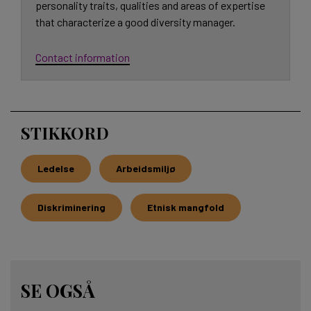
personality traits, qualities and areas of expertise
that characterize a good diversity manager.
Contact information
STIKKORD
Ledelse
Arbeidsmiljø
Diskriminering
Etnisk mangfold
SE OGSÅ