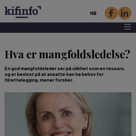
NB
Menu 
Hopp
til
Hva er mangfolds­ledelse?
hovedinnhold
En god mangfoldsleder ser på ulikhet som en ressurs,
og er bevisst på at ansatte kan ha behov for
tilrettelegging, mener forsker.