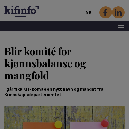
NB
Menu 
Hopp
til
Blir komité for
hovedinnhold
kjønnsbalanse og
mangfold
I går fikk Kif-komiteen nytt navn og mandat fra
Kunnskapsdepartementet.