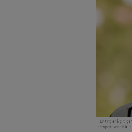
Én ting er å gi tilg
perspektivene blir 