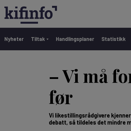
Main navigation
Nyheter
Tiltak
Handlingsplaner
Statistikk
Hopp
til
– Vi må f
hovedinnhold
før
Vi likestillingsrådgivere kjenn
debatt, så tildeles det mindre m