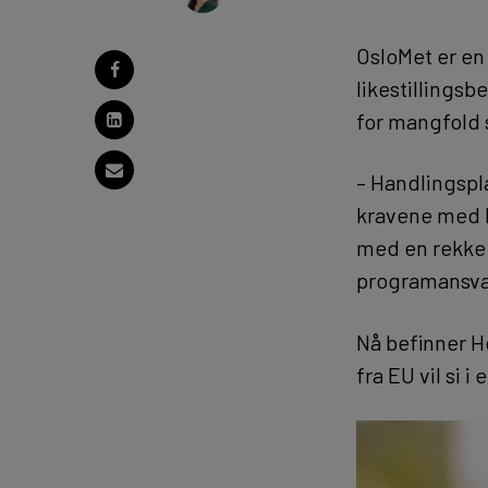
OsloMet er en
likestillingsb
for mangfold 
– Handlingspla
kravene med k
med en rekke 
programansvar
Nå befinner Ho
fra EU vil si 