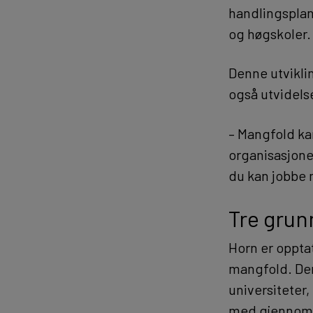
handlingsplan
og høgskoler.
Denne utvikli
også utvidels
– Mangfold ka
organisasjone
du kan jobbe 
Tre grun
Horn er opptat
mangfold. Den
universiteter,
med gjennom bl