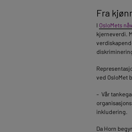
Fra kjønn
I
OsloMets nå
kjerneverdi. 
verdiskapend
diskriminerin
Representasjo
ved OsloMet b
– Vår tankeg
organisasjons
inkludering.
Da Horn begynt