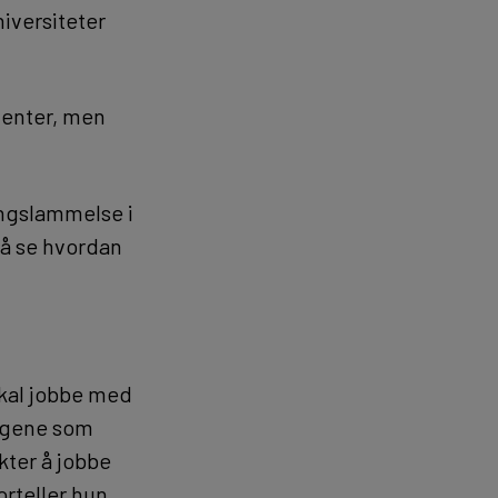
iversiteter
menter, men
ingslammelse i
 å se hvordan
 skal jobbe med
lagene som
kter å jobbe
rteller hun.