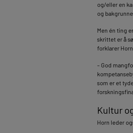
og/eller en ka
og bakgrunner
Men én ting er
skrittet er å 
forklarer Horn
– God mangfold
kompetansebyg
som er et tyde
forskningsfin
Kultur o
Horn leder og