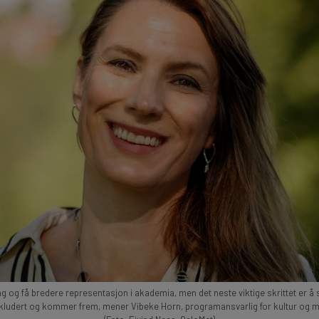
ang og få bredere representasjon i akademia, men det neste viktige skrittet er å 
inkludert og kommer frem, mener Vibeke Horn, programansvarlig for kultur og m