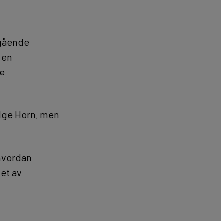
gående
 en
re
ølge Horn, men
hvordan
get av