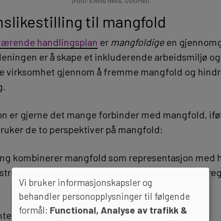
(Foto: Eivind Ness, OsloMet)
slikestilling til mangfold
værende handlingsplan
er
mangfoldige
en gjennom
Meningen er å skape et inkluderende arbeidsmiljø og
e virksomhet gjennom å fremme mangfold og hind
g.
n er gjerne det mange forbinder med mangfold, if
ruker de to perspektiver på mangfold:
ang kombinerer mangfold som representasjon med 
strukturen, arbeids- og studiemiljøet skal være pre
Vi bruker informasjonskapsler og
behandler personopplysninger til følgende
formål:
Functional, Analyse av trafikk &
e på OsloMet for ti år siden, inneholdt de fleste