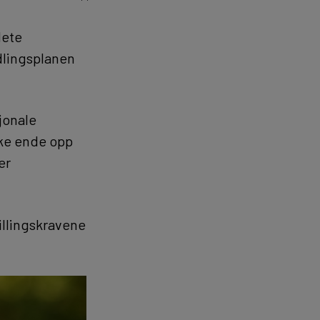
dete
ndlingsplanen
jonale
kke ende opp
er
illingskravene