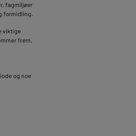
r, fagmiljøer
g formidling.
e viktige
 kommer frem,
riode og noe