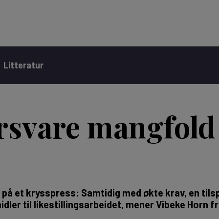
Litteratur
orsvare mangfol
er på et krysspress: Samtidig med økte krav, en til
idler til likestillingsarbeidet, mener Vibeke Horn 