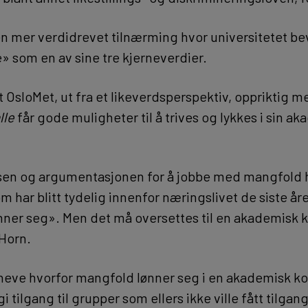
en mer verdidrevet tilnærming hvor universitetet bev
 som en av sine tre kjerneverdier.
t OsloMet, ut fra et likeverdsperspektiv, oppriktig m
lle
får gode muligheter til å trives og lykkes i sin a
ksen og argumentasjonen for å jobbe med mangfold
m har blitt tydelig innenfor næringslivet de siste å
ner seg». Men det må oversettes til en akademisk k
 Horn.
eve hvorfor mangfold lønner seg i en akademisk ko
i tilgang til grupper som ellers ikke ville fått tilgan