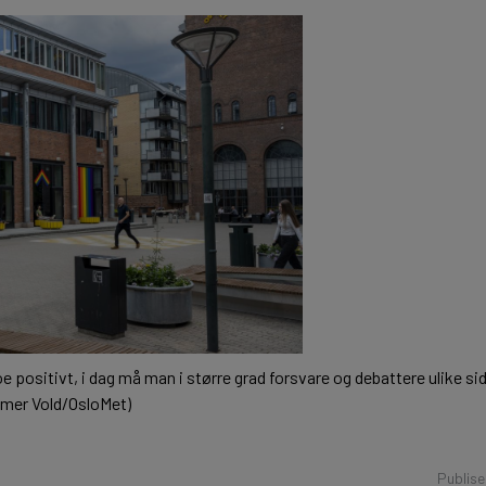
e positivt, i dag må man i større grad forsvare og debattere ulike si
hmer Vold/OsloMet)
Publise