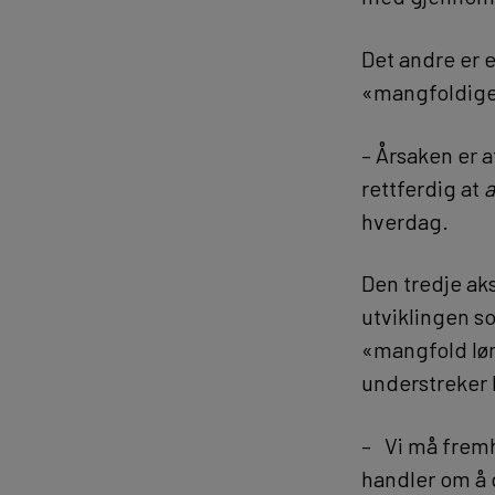
Det andre er 
«mangfoldige»
– Årsaken er a
rettferdig at
a
hverdag.
Den tredje a
utviklingen so
«mangfold løn
understreker
– Vi må fremh
handler om å g