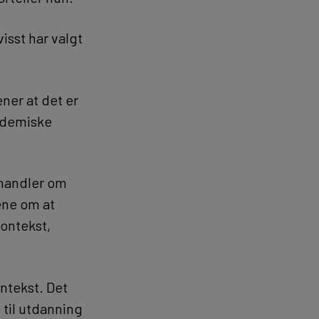
isst har valgt
ener at det er
kademiske
 handler om
rene om at
ontekst,
ntekst. Det
g til utdanning