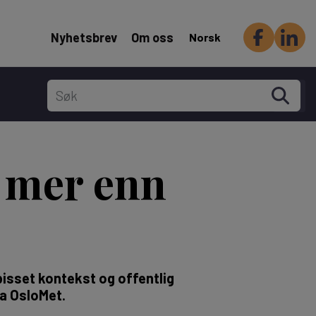
Header Secondary menu
Nyhetsbrev
Om oss
Norsk
d mer enn
spisset kontekst og offentlig
fra OsloMet.