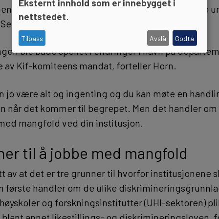
Eksternt innhold som er innebygget i
ene kun kjønnslikestilling, både der og ved andre un
nettstedet
.
 Senere utvidet mange institusjoner til mangfold.
Tilpass
Avslå
Godta
ngen ble både speilet i endringer i navn på departe
e av Kif-komiteens mandat, forteller Horn.
n jo være alt og ingenting og du kan møte en handl
n når det kommer til begrepet. Men det handler om
med mangfold ved din institusjon.
ner til å jobbe med mangfold
t av at det er tre grunner til hvorfor institusjonene
 første handler om de ulike diskrimineringsgrunn
 høyskoler og forskningsinstitutter (UHI-sektoren) pli
ant annet likestillings- og diskrimineringsloven, fo