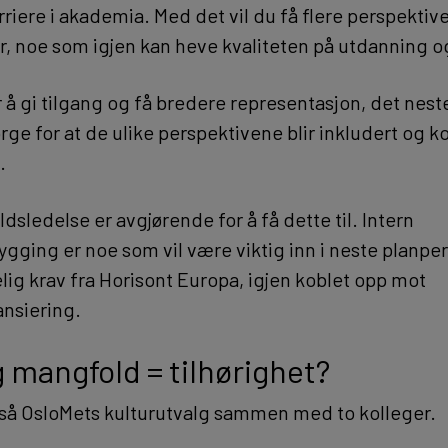
rriere i akademia. Med det vil du få flere perspektive
, noe som igjen kan heve kvaliteten på utdanning o
 å gi tilgang og få bredere representasjon, det nest
sørge for at de ulike perspektivene blir inkludert og
.
sledelse er avgjørende for å få dette til. Intern
ging er noe som vil være viktig inn i neste planpe
lig krav fra Horisont Europa, igjen koblet opp mot
ansiering.
g mangfold = tilhørighet?
så OsloMets kulturutvalg sammen med to kolleger.