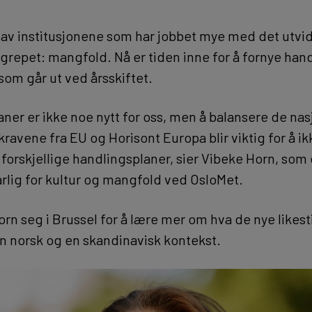
 av institusjonene som har jobbet mye med det utvi
egrepet: mangfold. Nå er tiden inne for å fornye ha
som går ut ved årsskiftet.
ner er ikke noe nytt for oss, men å balansere de nas
ravene fra EU og Horisont Europa blir viktig for å i
forskjellige handlingsplaner, sier Vibeke Horn, som 
lig for kultur og mangfold ved OsloMet.
rn seg i Brussel for å lære mer om hva de nye likest
i en norsk og en skandinavisk kontekst.