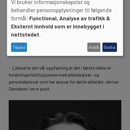
Vi bruker informasjonskapsler og
(ERA), der arbeidet mot kjønnsbasert vold er ett av fem
behandler personopplysninger til følgende
anbefalinger. Kristin Danielsen, områdedirektør for
forskningssystemet og internasjonalisering i Norges
formål:
Functional, Analyse av trafikk &
forskningsråd, svarer på hva Forskningsrådet gjør for å
Eksternt innhold som er innebygget i
arbeide mot kjønnsbasert vold i forskningssektoren.
nettstedet
.
Hun mener at kjønnsbasert vold er et problem det er viktig
Tilpass
Avslå
Godta
å vie oppmerksomhet.
– Likevel er det vår oppfatning at det i første rekke er
forskningsinstitusjonene med arbeidsgiver- og
personalansvar som har ansvar for dette arbeidet, skriver
Danielsen i en e-post.