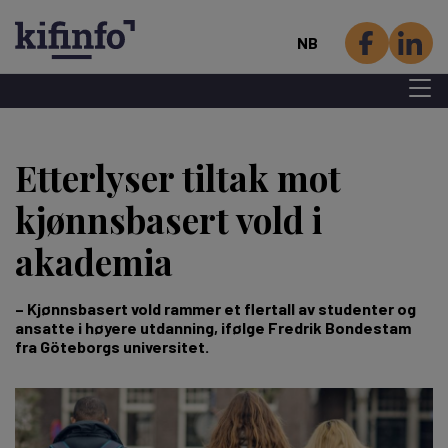
NB
Menu 
Hopp
til
Etterlyser tiltak mot
hovedinnhold
kjønnsbasert vold i
akademia
– Kjønnsbasert vold rammer et flertall av studenter og
ansatte i høyere utdanning, ifølge Fredrik Bondestam
fra Göteborgs universitet.