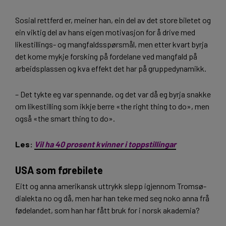
Sosial rettferd er, meiner han, ein del av det store biletet og
ein viktig del av hans eigen motivasjon for å drive med
likestillings- og mangfaldsspørsmål, men etter kvart byrja
det kome mykje forsking på fordelane ved mangfald på
arbeidsplassen og kva effekt det har på gruppedynamikk.
– Det tykte eg var spennande, og det var då eg byrja snakke
om likestilling som ikkje berre «the right thing to do», men
også «the smart thing to do».
Les:
Vil ha 40 prosent kvinner i toppstillingar
USA som førebilete
Eitt og anna amerikansk uttrykk slepp igjennom Tromsø-
dialekta no og då, men har han teke med seg noko anna frå
fødelandet, som han har fått bruk for i norsk akademia?