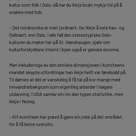
kultur som folk i Oslo, då har du ikkje brukt mykje tid på å
snakke med folk.
– Det nordnorske er meir jordnært, for ikkje å seie hav- og
fjellnært, enn Oslo. I alle fall den stereotypiske Oslo-
kulturen du møter her på St. Hanshaugen, sjølv om
kulturforskjellane internt i byen også er ganske enorme.
Men inkluderinga av den etniske dimensjonen i komiteens
mandat skapte utfordringar han ikkje heilt var førebudd på.
Til dømes at det er vanskeleg å få tal på kor mange med
innvandrarbakgrunn som eigentleg arbeider i høgare
utdanning. I USA samlar ein inn den typen statistikk, men
ikkje i Noreg.
– Kif-komiteen har prøvd å gjere ein jobb på det området
for å få betre oversikt.