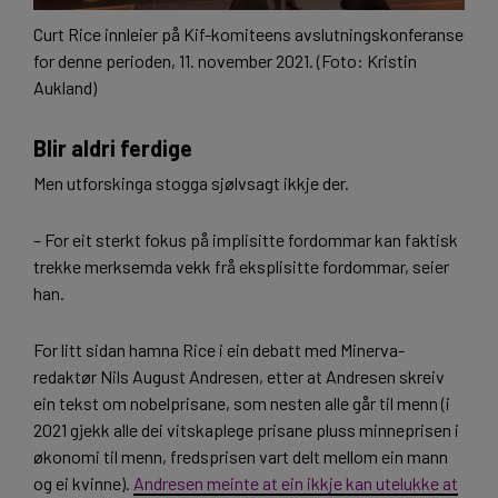
Curt Rice innleier på Kif-komiteens avslutningskonferanse
for denne perioden, 11. november 2021. (Foto: Kristin
Aukland)
Blir aldri ferdige
Men utforskinga stogga sjølvsagt ikkje der.
– For eit sterkt fokus på implisitte fordommar kan faktisk
trekke merksemda vekk frå eksplisitte fordommar, seier
han.
For litt sidan hamna Rice i ein debatt med Minerva-
redaktør Nils August Andresen, etter at Andresen skreiv
ein tekst om nobelprisane, som nesten alle går til menn (i
2021 gjekk alle dei vitskaplege prisane pluss minneprisen i
økonomi til menn, fredsprisen vart delt mellom ein mann
og ei kvinne).
Andresen meinte at ein ikkje kan utelukke at