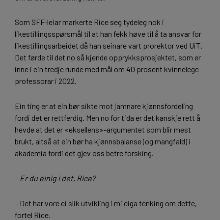
Som SFF-leiar markerte Rice seg tydeleg nok i
likestillingsspørsmål til at han fekk høve til å ta ansvar for
likestillingsarbeidet då han seinare vart prorektor ved UiT.
Det førde til det no så kjende opprykksprosjektet, som er
inne i ein tredje runde med mål om 40 prosent kvinnelege
professorar i 2022.
Ein ting er at ein bør sikte mot jamnare kjønnsfordeling
fordi det er rettferdig. Men no for tida er det kanskje rett å
hevde at det er «eksellens»-argumentet som blir mest
brukt, altså at ein bør ha kjønnsbalanse (og mangfald) i
akademia fordi det gjev oss betre forsking.
– Er du einig i det, Rice?
– Det har vore ei slik utvikling i mi eiga tenking om dette,
fortel Rice.