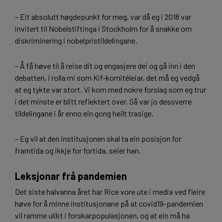
– Eit absolutt høgdepunkt for meg, var då eg i 2018 var
invitert til Nobelstiftinga i Stockholm for å snakke om
diskriminering i nobelpristildelingane.
– Å få høve til å reise dit og engasjere dei og gå inn i den
debatten, i rolla mi som Kif-komitéleiar, det må eg vedgå
at eg tykte var stort. Vi kom med nokre forslag som eg trur
i det minste er blitt reflektert over. Så var jo dessverre
tildelingane i år enno ein gong heilt trasige.
– Eg vil at den institusjonen skal ta ein posisjon for
framtida og ikkje for fortida, seier han.
Leksjonar frå pandemien
Det siste halvanna året har Rice vore ute i media ved fleire
høve for å minne institusjonane på at covid19-pandemien
vil ramme ulikt i forskarpopulasjonen, og at ein må ha