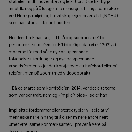
stabelen midt i november, og leiar Curt Rice har byrja
innstille seg på å leggje all sin energi i stillinga som rektor
ved Noregs miljø- og biovitskaplege universitet (NMBU),
som han starta i denne hausten.
Men først tek han seg tid til å oppsummere dei to
periodane i komitéen for Kifinfo. Og sidan vi er i 2021, ei
moderne tid med både nye og spennande
folkehelseutfordringar og nye og spennande
arbeidsformer, skjer det korkje over eit kafébord eller på
telefon, men på zoom (med videoopptak).
– Då eg starta som komitéleiar i 2014, var det eitt tema
som var sentralt, nemleg «implicit bias», seier han.
Implisitte fordommar eller stereotypiar vil seie at vi
menneske har ein hang til å diskriminere andre heilt
umedvite, same kor merksame vi prøver å vere på
diskriminering.