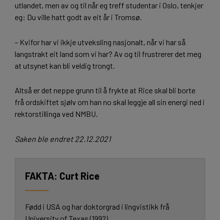
utlandet, men av og til når eg treff studentar i Oslo, tenkjer
eg: Du ville hatt godt av eit år i Tromsø.
– Kvifor har vi ikkje utveksling nasjonalt, når vi har så
langstrakt eit land som vi har? Av og til frustrerer det meg
at utsynet kan bli veldig trongt.
Altså er det neppe grunn til å frykte at Rice skal bli borte
frå ordskiftet sjølv om han no skal leggje all sin energi ned i
rektorstillinga ved NMBU.
Saken ble endret 22.12.2021
Curt Rice
Fødd i USA og har doktorgrad i lingvistikk frå
University of Texas (1992).