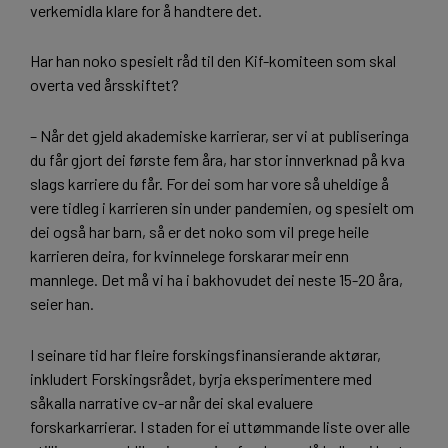
verkemidla klare for å handtere det.
Har han noko spesielt råd til den Kif-komiteen som skal
overta ved årsskiftet?
– Når det gjeld akademiske karrierar, ser vi at publiseringa
du får gjort dei første fem åra, har stor innverknad på kva
slags karriere du får. For dei som har vore så uheldige å
vere tidleg i karrieren sin under pandemien, og spesielt om
dei også har barn, så er det noko som vil prege heile
karrieren deira, for kvinnelege forskarar meir enn
mannlege. Det må vi ha i bakhovudet dei neste 15-20 åra,
seier han.
I seinare tid har fleire forskingsfinansierande aktørar,
inkludert Forskingsrådet, byrja eksperimentere med
såkalla narrative cv-ar når dei skal evaluere
forskarkarrierar. I staden for ei uttømmande liste over alle