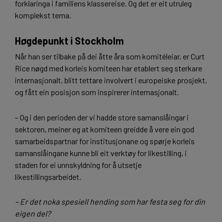
forklaringa i familiens klassereise. Og det er eit utruleg
komplekst tema.
Høgdepunkt i Stockholm
Når han ser tilbake på dei åtte åra som komitéleiar, er Curt
Rice nøgd med korleis komiteen har etablert seg sterkare
internasjonalt, blitt tettare involvert i europeiske prosjekt,
og fått ein posisjon som inspirerer internasjonalt.
– Og i den perioden der vi hadde store samanslåingar i
sektoren, meiner eg at komiteen greidde å vere ein god
samarbeidspartnar for institusjonane og spørje korleis
samanslåingane kunne bli eit verktøy for likestilling, i
staden for ei unnskyldning for å utsetje
likestillingsarbeidet.
–
Er det noka spesiell hending som har festa seg for din
eigen del?