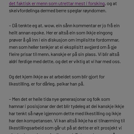
det faktisk er menn som utrettar mest i forsking
, og at
skeivfordelinga dermed berre speglar røyndomen.
– Då tenkte eg at, wow, ein sånn kommentar er jo frå ein
heilt annan epoke. Her er altså ein som ikkje eingong
prøver å gå inn i ein diskusjon om implisitte fordommar,
men som heller tenkjer at ei eksplisitt avgjerd om å gje
fleire prisar til menn, kanskje er på sin plass. Vi blir altså
aldri ferdige med dette, og det er viktig at vi har med oss.
Og det kjem ikkje av at arbeidet som blir gjort for
likestilling, er for dårleg, peikar han på.
– Men det er heile tida nye generasjonar og folk som
hamnar i posisjonar der det blir tydeleg at dei kanskje ikkje
har tenkt så nøye igjennom dette med likestilling og ikkje
har den kompetansen. Vi kan altså ikkje ha ei tilnærming til
likestillingsarbeid som går ut på at dette er eit prosjekt vi