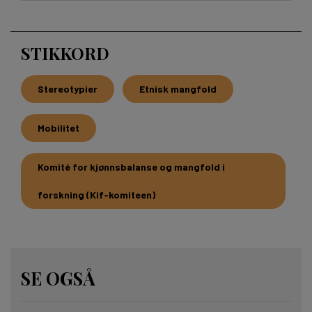
STIKKORD
Stereotypier
Etnisk mangfold
Mobilitet
Komité for kjønnsbalanse og mangfold i
forskning (Kif-komiteen)
SE OGSÅ