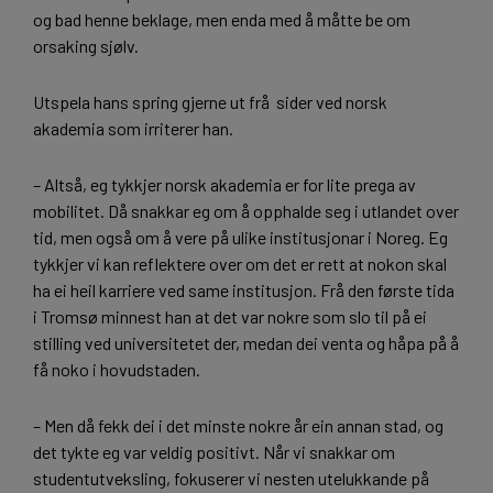
og bad henne beklage, men enda med å måtte be om
orsaking sjølv.
Utspela hans spring gjerne ut frå sider ved norsk
akademia som irriterer han.
– Altså, eg tykkjer norsk akademia er for lite prega av
mobilitet. Då snakkar eg om å opphalde seg i utlandet over
tid, men også om å vere på ulike institusjonar i Noreg. Eg
tykkjer vi kan reflektere over om det er rett at nokon skal
ha ei heil karriere ved same institusjon. Frå den første tida
i Tromsø minnest han at det var nokre som slo til på ei
stilling ved universitetet der, medan dei venta og håpa på å
få noko i hovudstaden.
– Men då fekk dei i det minste nokre år ein annan stad, og
det tykte eg var veldig positivt. Når vi snakkar om
studentutveksling, fokuserer vi nesten utelukkande på