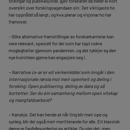
stillingar og publikasjonar, gjev forskaren då heller ei kort
oversikt over forskingsagendaen sin: Det viktigaste ho
har oppnådd så langt, og kva planar og visjonar ho har
framover.
– Slike alternative framstillingar av forskarkarrierar kan
vere relevant, spesielt for dei som har tapt nokre
moglegheiter gjennom pandemien, og det tykkjer eg den
nye komitéen gjerne kan engasjere seg i.
–
Narrative cv-ar er eit verkemiddel som inngår i den
internasjonale rørsla mot meir openheit og deling i
forsking: Open publisering, deling av data og så
bortetter. Ser du ein samanheng mellom open vitskap
og mangfaldsarbeid?
– Kanskje. Det kan hende at når ting blir meir ope og
synleg, blir dei også meir meritterande for alle. Eit klassisk
døme er fagfellevurdering av artiklar. Du gjer det, men