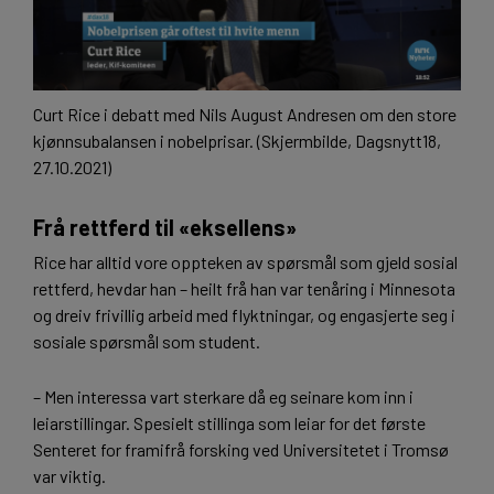
Curt Rice i debatt med Nils August Andresen om den store
kjønnsubalansen i nobelprisar. (Skjermbilde, Dagsnytt18,
27.10.2021)
Frå rettferd til «eksellens»
Rice har alltid vore oppteken av spørsmål som gjeld sosial
rettferd, hevdar han – heilt frå han var tenåring i Minnesota
og dreiv frivillig arbeid med flyktningar, og engasjerte seg i
sosiale spørsmål som student.
– Men interessa vart sterkare då eg seinare kom inn i
leiarstillingar. Spesielt stillinga som leiar for det første
Senteret for framifrå forsking ved Universitetet i Tromsø
var viktig.