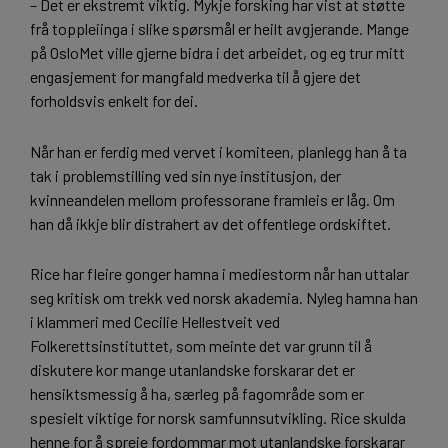
– Det er ekstremt viktig. Mykje forsking har vist at støtte
frå toppleiinga i slike spørsmål er heilt avgjerande. Mange
på OsloMet ville gjerne bidra i det arbeidet, og eg trur mitt
engasjement for mangfald medverka til å gjere det
forholdsvis enkelt for dei.
Når han er ferdig med vervet i komiteen, planlegg han å ta
tak i problemstilling ved sin nye institusjon, der
kvinneandelen mellom professorane framleis er låg. Om
han då ikkje blir distrahert av det offentlege ordskiftet.
Rice har fleire gonger hamna i mediestorm når han uttalar
seg kritisk om trekk ved norsk akademia. Nyleg hamna han
i klammeri med Cecilie Hellestveit ved
Folkerettsinstituttet, som meinte det var grunn til å
diskutere kor mange utanlandske forskarar det er
hensiktsmessig å ha, særleg på fagområde som er
spesielt viktige for norsk samfunnsutvikling. Rice skulda
henne for å spreie fordommar mot utanlandske forskarar