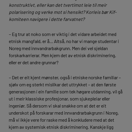
konstruktivt, eller kan det tvertimot leie til meir
polarisering og verke mot si hensikt? Korleis bør Kif-
komiteen navigere i dette farvatnet?
– Eg trur at noko som er viktig i det vidare arbeidet med
etnisk mangfald, er å... Altså, no har vi mange studentar i
Noreg med innvandrarbakgrunn. Men dei vel sjeldan
forskarkarrierar. Men kjem det av etnisk diskriminering,
eller er det andre grunnar?
– Det er eit kjent mønster, også i etniske norske familiar –
sjølv om eg sterkt mislikar det uttrykket – at den første
generasjonen i ein familie som tek høgare utdanning, vil gå
ut i meir klassiske profesjonar, som sjukepleiar eller
ingeniør. Så dersom vi skal snakke om at det er eit
underskot på forskarar med innvandrarbakgrunn i Noreg,
må vi ikkje vere for raske med å konkludere med at det
kjem av systemisk etnisk diskriminering. Kanskje ligg