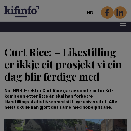
NB
Menu 
Hopp
til
Curt Rice: – Likestilling
hovedinnhold
er ikkje eit prosjekt vi ein
dag blir ferdige med
Når NMBU-rektor Curt Rice går av som leiar for Kif-
komiteen etter åtte år, skal han forbetre
likestillingsstatistikken ved sitt nye universitet. Aller
helst skulle han gjort det same med nobelprisane.