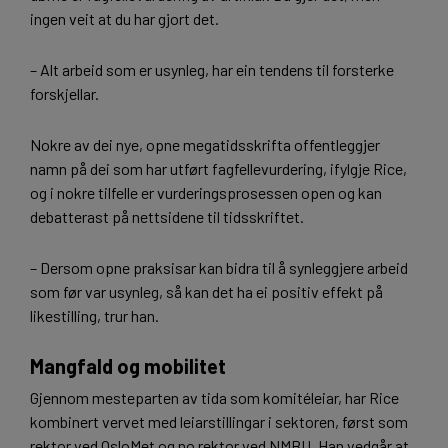
ingen veit at du har gjort det.
– Alt arbeid som er usynleg, har ein tendens til forsterke
forskjellar.
Nokre av dei nye, opne megatidsskrifta offentleggjer
namn på dei som har utført fagfellevurdering, ifylgje Rice,
og i nokre tilfelle er vurderingsprosessen open og kan
debatterast på nettsidene til tidsskriftet.
– Dersom opne praksisar kan bidra til å synleggjere arbeid
som før var usynleg, så kan det ha ei positiv effekt på
likestilling, trur han.
Mangfald og mobilitet
Gjennom mesteparten av tida som komitéleiar, har Rice
kombinert vervet med leiarstillingar i sektoren, først som
rektor ved OsloMet og no rektor ved NMBU. Han vedgår at