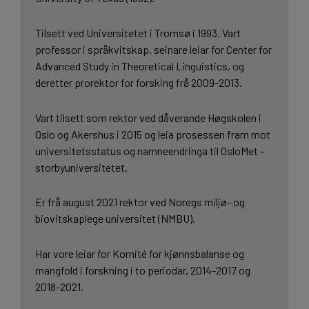
Tilsett ved Universitetet i Tromsø i 1993. Vart
professor i språkvitskap, seinare leiar for Center for
Advanced Study in Theoretical Linguistics, og
deretter prorektor for forsking frå 2009-2013.
Vart tilsett som rektor ved dåverande Høgskolen i
Oslo og Akershus i 2015 og leia prosessen fram mot
universitetsstatus og namneendringa til OsloMet –
storbyuniversitetet.
Er frå august 2021 rektor ved Noregs miljø- og
biovitskaplege universitet (NMBU).
Har vore leiar for Komité for kjønnsbalanse og
mangfold i forskning i to periodar, 2014-2017 og
2018-2021.