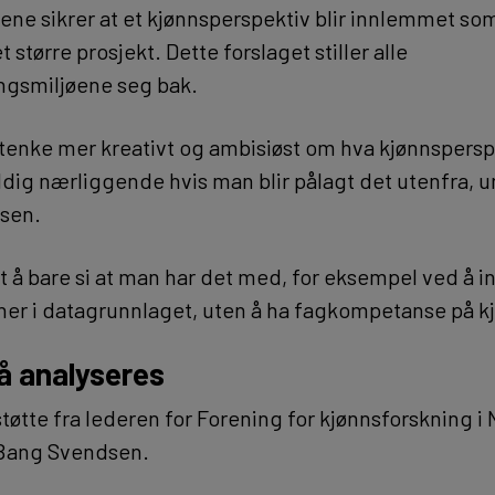
lene sikrer at et kjønnsperspektiv blir innlemmet s
 større prosjekt. Dette forslaget stiller alle
ngsmiljøene seg bak.
å tenke mer kreativt og ambisiøst om hva kjønnspersp
ldig nærliggende hvis man blir pålagt det utenfra, 
sen.
ett å bare si at man har det med, for eksempel ved å 
er i datagrunnlaget, uten å ha fagkompetanse på k
å analyseres
tøtte fra lederen for Forening for kjønnsforskning i
 Bang Svendsen.