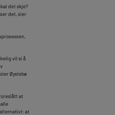
skal det skje?
ser det, sier
gsprosessen,
lig vil si å
av
 sier Øyslebø
oreslått at
alle
lternativt: at