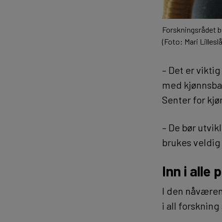
Forskningsrådet bu
(Foto: Mari Lillesl
– Det er vikti
med kjønnsbal
Senter for kj
– De bør utvik
brukes veldig
Inn i alle
I den nåværen
i all forsknin