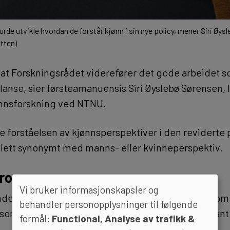
rde utvikle hvordan de forstår kjønn i sin nye policy, mener Siri Øys
åtten)
g at Forskningsrådet viderefører det gode arbeidet s
anse, sier førsteamanuensis Siri Øyslebø Sørensen, 
ønnsforskning ved NTNU.
le forståelsen av kjønnsperspektiver i den reviderte 
 lett synonymt med manns- eller kvinneperspektiv.
 prosesser
Vi bruker informasjonskapsler og
de policyen heter det at «kjønn skal integreres som
behandler personopplysninger til følgende
g som Forskningsrådet finansierer der det er relevant
formål:
Functional, Analyse av trafikk &