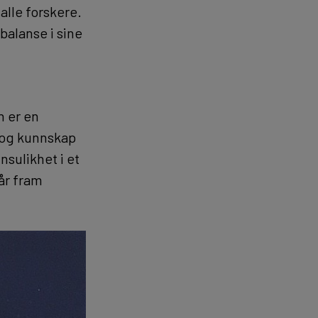
 alle forskere.
balanse i sine
n er en
 og kunnskap
sulikhet i et
får fram