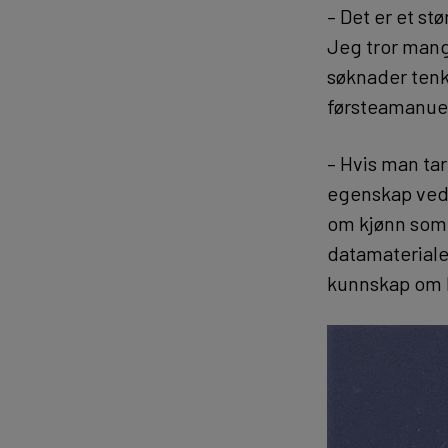
– Det er et st
Jeg tror mang
søknader tenk
førsteamanue
– Hvis man tar
egenskap ved 
om kjønn som 
datamateriale 
kunnskap om k