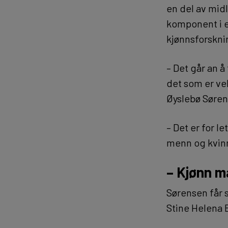
en del av mid
komponent i et
kjønnsforskni
– Det går an 
det som er ve
Øyslebø Søren
– Det er for l
menn og kvinn
– Kjønn m
Sørensen får s
Stine Helena