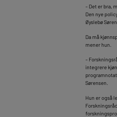
– Det er bra, 
Den nye policy
Øyslebø Søren
Da må kjønnsp
mener hun.
– Forskningsrå
integrere kjø
programnotat o
Sørensen.
Hun er også le
Forskningsråde
forskningspro