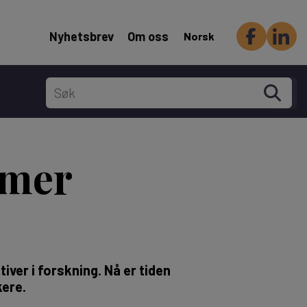
Header Secondary menu
Nyhetsbrev
Om oss
Norsk
 mer
iver i forskning. Nå er tiden
kere.