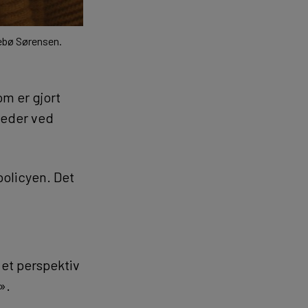
lebø Sørensen.
om er gjort
leder ved
policyen. Det
 et perspektiv
».