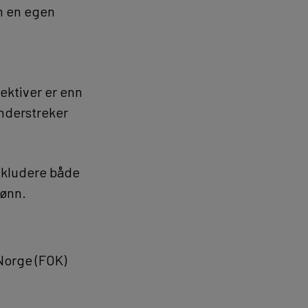
om en egen
ektiver er enn
understreker
inkludere både
jønn.
 Norge (FOK)