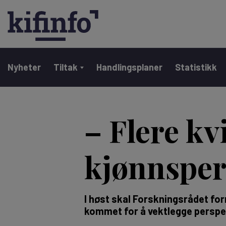
Main navigation
Nyheter
Tiltak
Handlingsplaner
Statistikk
Hopp
til
– Flere kv
hovedinnhold
kjønnsper
I høst skal Forskningsrådet for
kommet for å vektlegge perspe