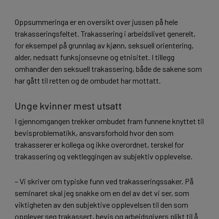
Oppsummeringa er en oversikt over jussen på hele
trakasseringsfeltet. Trakassering i arbeidslivet generelt,
for eksempel på grunnlag av kjønn, seksuell orientering,
alder, nedsatt funksjonsevne og etnisitet. I tillegg
omhandler den seksuell trakassering, både de sakene som
har gått til retten og de ombudet har mottatt.
Unge kvinner mest utsatt
I gjennomgangen trekker ombudet fram funnene knyttet til
bevisproblematikk, ansvarsforhold hvor den som
trakasserer er kollega og ikke overordnet, terskel for
trakassering og vektleggingen av subjektiv opplevelse.
– Vi skriver om typiske funn ved trakasseringssaker. På
seminaret skal jeg snakke om en del av det vi ser, som
viktigheten av den subjektive opplevelsen til den som
opplever seg trakassert, bevis og arbeidsgivers plikt til å