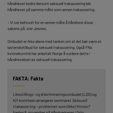
håndhevet bedre dersom seksuell trakassering ble
håndhevet på samme måte som annen trakassering.
– Vi ser behovet for en annen måte å håndtere disse
sakene på, sier Jesnes.
Ombudet er ikke alene med tanken om at det bør være et
lavtersketilbud for seksuell trakassering. Også FNs
kvinnekomitè har anbefalt Norge å vurdere dette i
håndhevelsen av seksuell trakassering.
Fakta
Likestillings- og diskrimineringsombudet (LDO) og
Kif-komiteen arrangerer seminaret
Seksuell
trakassering – problemet som (ikke) finnes?
fredag 8. november på Håndverkeren i Oslo.