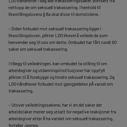
LDO håndhever i dag alle trakasseringssaker, bortsett fra
nettopp de om seksuell trakassering. I henhold til
likestillingslovens § 8a skal disse til domstolene.
– Siden forbudet mot seksuell trakassering ligger i
likestillingsloven, plikter LDO likevel å veilede de som
henvender seg til oss om dette. Ombudet har fått rundt 60
saker om seksuell trakassering.
I tillegg til veiledningen, kan ombudet ta stilling til om
arbeidsgiver og utdanningsinstitusjoner har oppfylt
plikten til å forebygge og hindre seksuell trakassering. Og
LDO håndhever forbudet mot gjengjeldelse på varsel om
trakassering.
– Utover veiledningssakene, har vi en del saker der
arbeidstaker mener seg utsatt for negative reaksjoner fra
arbeidsgiver etter å ha varslet om seksuell trakassering,
forteller Jesnes.