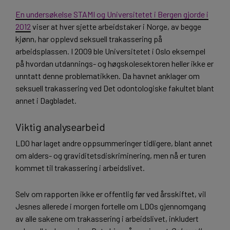
En undersøkelse STAMI og Universitetet i Bergen gjorde i
2012
viser at hver sjette arbeidstaker i Norge, av begge
kjønn, har opplevd seksuell trakassering på
arbeidsplassen. I 2009 ble Universitetet i Oslo eksempel
på hvordan utdannings- og høgskolesektoren heller ikke er
unntatt denne problematikken. Da havnet anklager om
seksuell trakassering ved Det odontologiske fakultet blant
annet i Dagbladet.
Viktig analysearbeid
LDO har laget andre oppsummeringer tidligere, blant annet
om alders- og graviditetsdiskriminering, men nå er turen
kommet til trakassering i arbeidslivet.
Selv om rapporten ikke er offentlig før ved årsskiftet, vil
Jesnes allerede i morgen fortelle om LDOs gjennomgang
av alle sakene om trakassering i arbeidslivet, inkludert