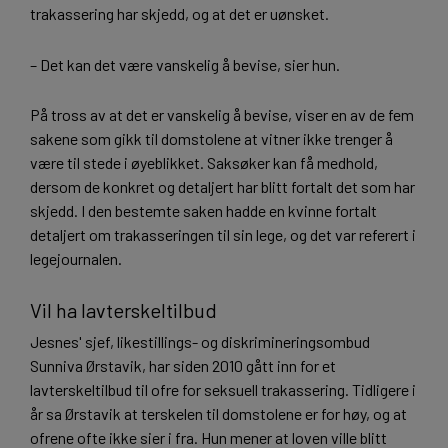
trakassering har skjedd, og at det er uønsket.
– Det kan det være vanskelig å bevise, sier hun.
På tross av at det er vanskelig å bevise, viser en av de fem
sakene som gikk til domstolene at vitner ikke trenger å
være til stede i øyeblikket. Saksøker kan få medhold,
dersom de konkret og detaljert har blitt fortalt det som har
skjedd. I den bestemte saken hadde en kvinne fortalt
detaljert om trakasseringen til sin lege, og det var referert i
legejournalen.
Vil ha lavterskeltilbud
Jesnes' sjef, likestillings- og diskrimineringsombud
Sunniva Ørstavik, har siden 2010 gått inn for et
lavterskeltilbud til ofre for seksuell trakassering. Tidligere i
år sa Ørstavik at terskelen til domstolene er for høy, og at
ofrene ofte ikke sier i fra. Hun mener at loven ville blitt