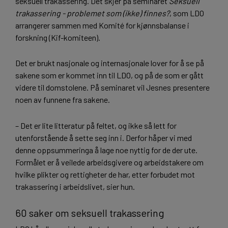
seksuell trakassering. Det skjer på seminaret
Seksuell
trakassering - problemet som (ikke) finnes?
, som LDO
arrangerer sammen med Komité for kjønnsbalanse i
forskning (Kif-komiteen).
Det er brukt nasjonale og internasjonale lover for å se på
sakene som er kommet inn til LDO, og på de som er gått
videre til domstolene. På seminaret vil Jesnes presentere
noen av funnene fra sakene.
– Det er lite litteratur på feltet, og ikke så lett for
utenforstående å sette seg inn i. Derfor håper vi med
denne oppsummeringa å lage noe nyttig for de der ute.
Formålet er å veilede arbeidsgivere og arbeidstakere om
hvilke plikter og rettigheter de har, etter forbudet mot
trakassering i arbeidslivet, sier hun.
60 saker om seksuell trakassering