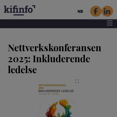
NB
Menu 
Hopp
til
Nettverkskonferansen
hovedinnhold
2025: Inkluderende
ledelse