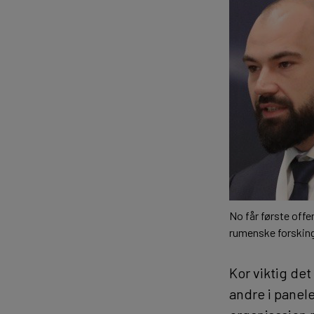
No får første offe
rumenske forsking
Kor viktig det
andre i panele