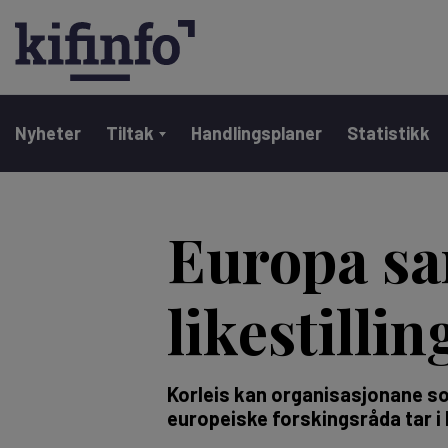
Main navigation
Nyheter
Tiltak
Handlingsplaner
Statistikk
Hopp
til
Europa sa
hovedinnhold
likestilli
Korleis kan organisasjonane som 
europeiske forskingsråda tar i 