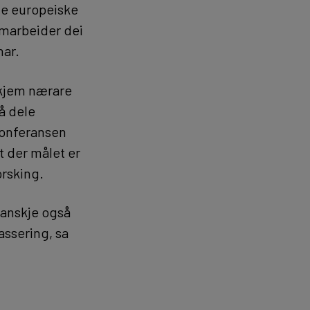
kje europeiske
amarbeider dei
nar.
i kjem nærare
 å dele
 konferansen
t der målet er
orsking.
kanskje også
assering, sa