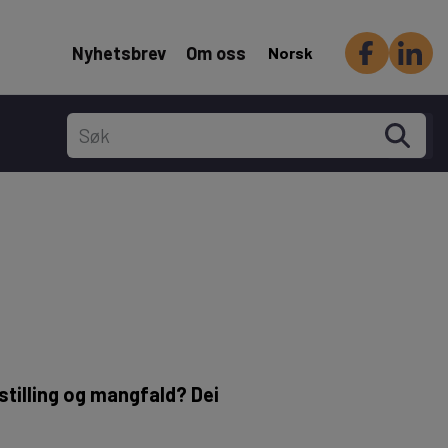
Header Secondary menu
Nyhetsbrev
Om oss
Norsk
stilling og mangfald? Dei