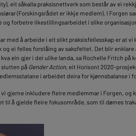
y), eit såkalla praksisnettverk som består av ei rek
nsiørar (Forskingsrådet er ikkje medlem). I Forgen s
og forbetre likestillingsarbeidet i slike organisasjo
ar med å arbeide i eit slikt praksisfellesskap er at v
k og ei felles forståing av saksfeltet. Det blir enklare
kva ein gjer i dei ulike landa, sa Rochelle Fritch på
 slutten på
Gender Action
, eit Horisont 2020-prosjek
edlemsstatane i arbeidet deira for kjønnsbalanse i f
l vi gjerne inkludere fleire medlemmar i Forgen, og 
t til å gjelde fleire fokusområde, som til dømes trak