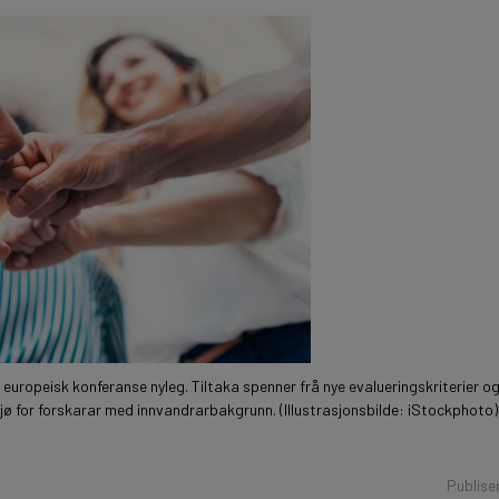
 ein europeisk konferanse nyleg. Tiltaka spenner frå nye evalueringskriterier
ljø for forskarar med innvandrarbakgrunn. (Illustrasjonsbilde: iStockphoto)
Publise