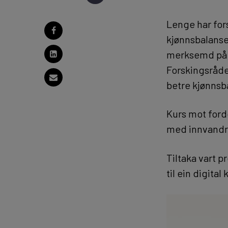
Lenge har fors
kjønnsbalanse 
merksemd på a
Forskingsrådet,
betre kjønnsb
Kurs mot ford
med innvandra
Tiltaka vart p
til ein digital 