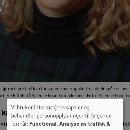
eggje meir vekt på kva forskarane har oppnådd og mindre på kor lang t
chelle Fritch frå Science Foundation Ireland. (Foto: Science Foundat
Vi bruker informasjonskapsler og
 kan stille krav
behandler personopplysninger til følgende
formål:
Functional, Analyse av trafikk &
ett at fungerer godt i Irland, er å stille krav om at in