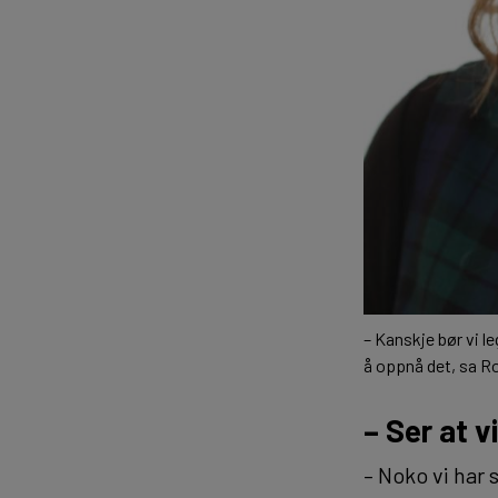
– Kanskje bør vi l
å oppnå det, sa Ro
–
Ser at vi
– Noko vi har s