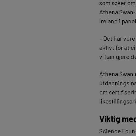
som søker om f
Athena Swan-pr
Ireland i pane
– Det har vore
aktivt for at e
vi kan gjere d
Athena Swan e
utdanningsins
om sertifiseri
likestillingsa
Viktig med
Science Found