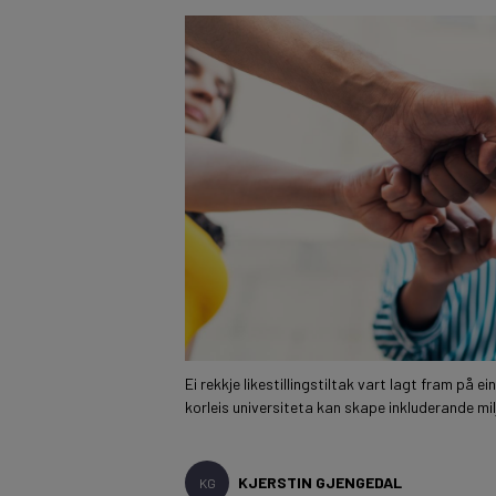
Ei rekkje likestillingstiltak vart lagt fram på
korleis universiteta kan skape inkluderande mi
KJERSTIN GJENGEDAL
KG