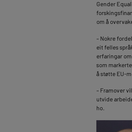
Gender Equalit
forskingsfina
om å overvake 
– Nokre fordel
eit felles språ
erfaringar om 
som markerte
å støtte EU-m
– Framover vi
utvide arbeide
ho.