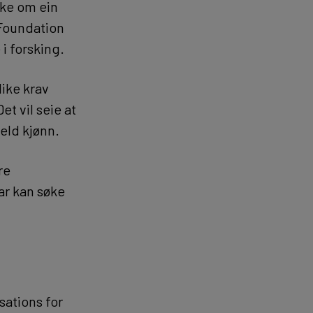
øke om ein
 Foundation
i forsking.
like krav
Det vil seie at
eld kjønn.
re
ar kan søke
ations for