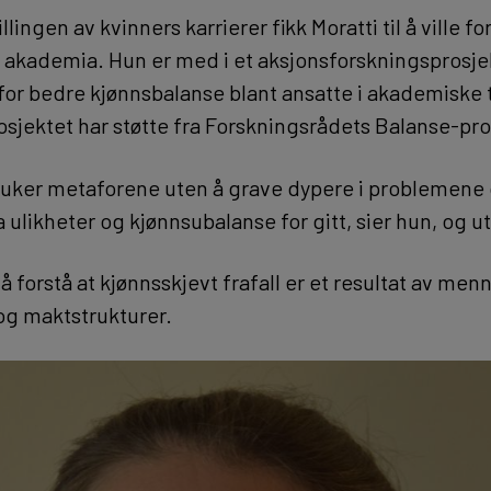
lingen av kvinners karrierer fikk Moratti til å ville f
i akademia. Hun er med i et aksjonsforskningsprosj
k for bedre kjønnsbalanse blant ansatte i akademiske 
sjektet har støtte fra Forskningsrådets Balanse-pr
ruker metaforene uten å grave dypere i problemene 
 ta ulikheter og kjønnsubalanse for gitt, sier hun, og u
g å forstå at kjønnsskjevt frafall er et resultat av me
og maktstrukturer.