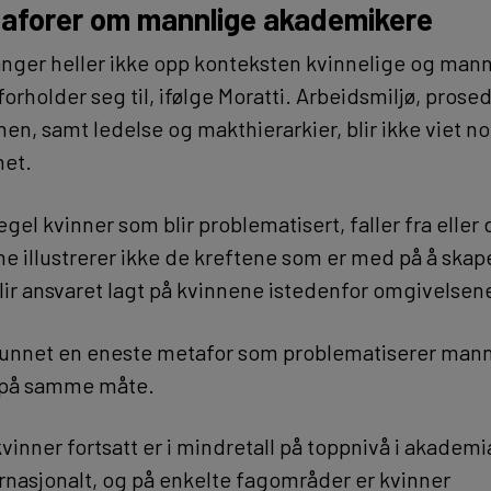
aforer om mannlige akademikere
nger heller ikke opp konteksten kvinnelige og mann
rholder seg til, ifølge Moratti. Arbeidsmiljø, prose
nen, samt ledelse og makthierarkier, blir ikke viet n
et.
egel kvinner som blir problematisert, faller fra eller
e illustrerer ikke de kreftene som er med på å skape
blir ansvaret lagt på kvinnene istedenfor omgivelsene,
funnet en eneste metafor som problematiserer mann
på samme måte.
kvinner fortsatt er i mindretall på toppnivå i akademi
rnasjonalt, og på enkelte fagområder er kvinner