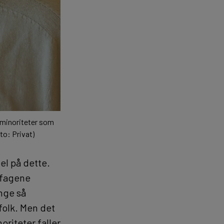
r minoriteter som
o: Privat)​
l på dette.
-fagene
ange så
gfolk. Men det
oriteter faller