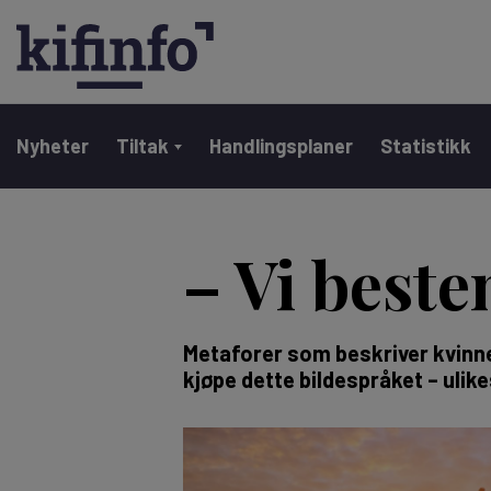
Main navigation
Nyheter
Tiltak
Handlingsplaner
Statistikk
Hopp
til
– Vi best
hovedinnhold
Metaforer som beskriver kvinner
kjøpe dette bildespråket – ulike