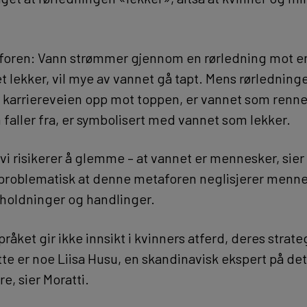
foren: Vann strømmer gjennom en rørledning mot en
t lekker, vil mye av vannet gå tapt. Mens rørledning
 karriereveien opp mot toppen, er vannet som renn
faller fra, er symbolisert med vannet som lekker.
 vi risikerer å glemme – at vannet er mennesker, sier
problematisk at denne metaforen neglisjerer menn
 holdninger og handlinger.
pråket gir ikke innsikt i kvinners atferd, deres strate
te er noe Liisa Husu, en skandinavisk ekspert på de
re, sier Moratti.