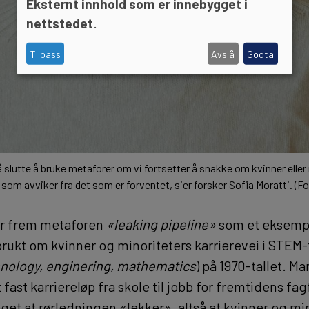
Eksternt innhold som er innebygget i
nettstedet
.
Tilpass
Avslå
Godta
 å slutte å bruke metaforer om vi fortsetter å snakke om kvinner elle
som avviker fra det som er forventet, sier forsker Sofia Moratti. (Fot
er frem metaforen
«leaking pipeline»
som et eksempe
 brukt om kvinner og minoriteters karrierevei i STEM
hnology, enginering, mathematics
) på 1970-tallet. M
 fast karriereløp fra skole til jobb for fremtidens fa
get at rørledningen «lekker», altså at kvinner og min