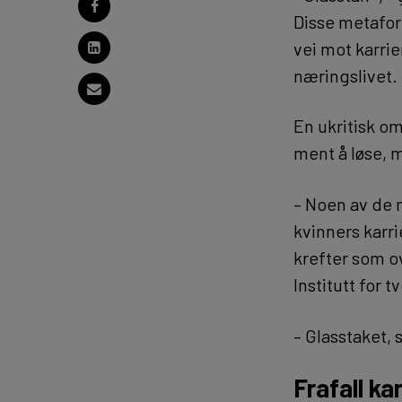
Disse metafor
vei mot karri
næringslivet.
En ukritisk o
ment å løse, 
– Noen av de 
kvinners karri
krefter som o
Institutt for 
– Glasstaket, 
Frafall ka