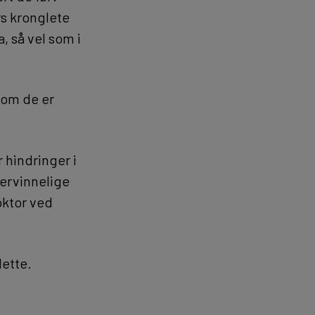
s kronglete
, så vel som i
som de er
 hindringer i
vervinnelige
oktor ved
dette.