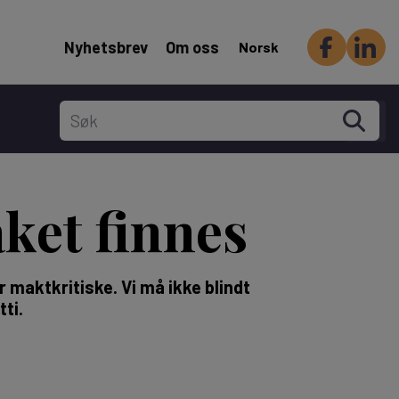
Header Secondary menu
Nyhetsbrev
Om oss
Norsk
ket finnes
 maktkritiske. Vi må ikke blindt
tti.