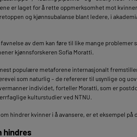
ene er laget for å rette oppmerksomhet mot kvinner
eretoppen og kjønnsubalanse blant ledere, i akademia
mfavnelse av dem kan føre til like mange problemer 
mener kjønnsforskeren Sofia Moratti.
mest populære metaforene internasjonalt fremstiller
erevei som naturlig – de refererer til usynlige og uo
vermanner individet, forteller Moratti, som er postd
tverrfaglige kulturstudier ved NTNU.
som hindrer kvinner i å avansere, er et eksempel på 
n hindres