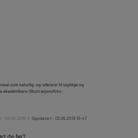
revei som naturlig, og refererer til usynlige og
e akademikere. (Illustrasjonsfoto:
rt:
03.06.2019
/
Oppdatert:
03.06.2019 10:47
ørt de før?