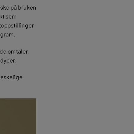
orske på bruken
ekt som
toppstillinger
ogram.
de omtaler,
tdyper:
nneskelige