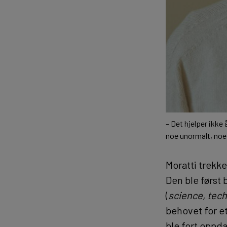
– Det hjelper ikke
noe unormalt, noe 
Moratti trekk
Den ble først
(
science, tec
behovet for et
ble fort oppda