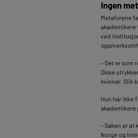
Ingen met
Metaforene fa
akademikere fo
ved institusjo
oppmerksomh
– Det er som r
Disse utrykken
kvinner. Slik 
Hun har ikke 
akademikere 
– Saken er at 
Norge og inte