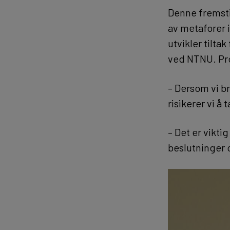
Denne fremstil
av metaforer 
utvikler tilta
ved NTNU. Pro
– Dersom vi b
risikerer vi å
– Det er vikti
beslutninger 