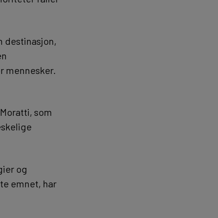
 destinasjon,
en
er mennesker.
 Moratti, som
eskelige
gier og
tte emnet, har