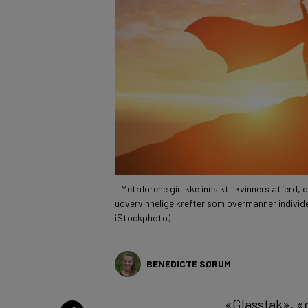
– Metaforene gir ikke innsikt i kvinners atferd, 
uovervinnelige krefter som overmanner individe
iStockphoto)
BENEDICTE SØRUM
«Glasstak», «