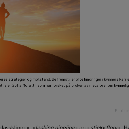
deres strategier og motstand. De fremstiller ofte hindringer i kvinners karrie
t, sier Sofia Moratti, som har forsket på bruken av metaforer om kvinnelig
Publise
glassklippe», «
leaking pipeline
» og «
sticky floor
». H