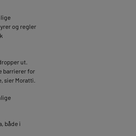
lige
dyrer og regler
ok
 dropper ut.
 barrierer for
 sier Moratti.
lige
a, både i