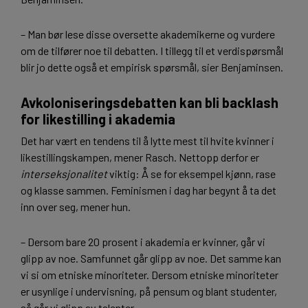
– Man bør lese disse oversette akademikerne og vurdere
om de tilfører noe til debatten. I tillegg til et verdispørsmål
blir jo dette også et empirisk spørsmål, sier Benjaminsen.
Avkoloniseringsdebatten kan bli backlash
for likestilling i akademia
Det har vært en tendens til å lytte mest til hvite kvinner i
likestillingskampen, mener Rasch. Nettopp derfor er
interseksjonalitet
viktig: Å se for eksempel kjønn, rase
og klasse sammen. Feminismen i dag har begynt å ta det
inn over seg, mener hun.
– Dersom bare 20 prosent i akademia er kvinner, går vi
glipp av noe. Samfunnet går glipp av noe. Det samme kan
vi si om etniske minoriteter. Dersom etniske minoriteter
er usynlige i undervisning, på pensum og blant studenter,
så går vi glipp av talenter.