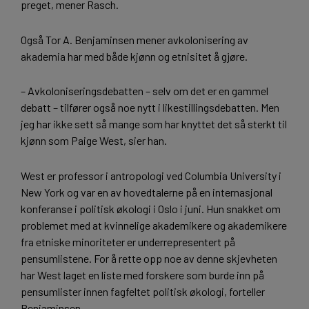
preget, mener Rasch.
Også Tor A. Benjaminsen mener avkolonisering av
akademia har med både kjønn og etnisitet å gjøre.
– Avkoloniseringsdebatten – selv om det er en gammel
debatt – tilfører også noe nytt i likestillingsdebatten. Men
jeg har ikke sett så mange som har knyttet det så sterkt til
kjønn som Paige West, sier han.
West er professor i antropologi ved Columbia University i
New York og var en av hovedtalerne på en internasjonal
konferanse i politisk økologi i Oslo i juni. Hun snakket om
problemet med at kvinnelige akademikere og akademikere
fra etniske minoriteter er underrepresentert på
pensumlistene. For å rette opp noe av denne skjevheten
har West laget en liste med forskere som burde inn på
pensumlister innen fagfeltet politisk økologi, forteller
Benjaminsen.