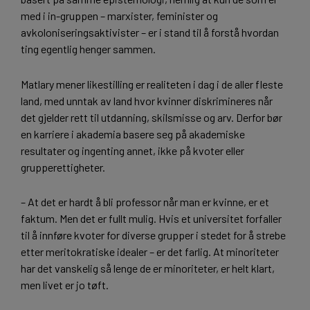
med i in-gruppen – marxister, feminister og
avkoloniseringsaktivister – er i stand til å forstå hvordan
ting egentlig henger sammen.
Matlary mener likestilling er realiteten i dag i de aller fleste
land, med unntak av land hvor kvinner diskrimineres når
det gjelder rett til utdanning, skilsmisse og arv. Derfor bør
en karriere i akademia basere seg på akademiske
resultater og ingenting annet, ikke på kvoter eller
grupperettigheter.
– At det er hardt å bli professor når man er kvinne, er et
faktum. Men det er fullt mulig. Hvis et universitet forfaller
til å innføre kvoter for diverse grupper i stedet for å strebe
etter meritokratiske idealer – er det farlig. At minoriteter
har det vanskelig så lenge de er minoriteter, er helt klart,
men livet er jo tøft.