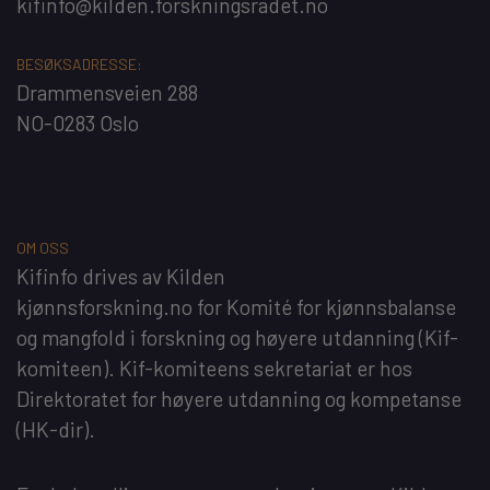
kifinfo@kilden.forskningsradet.no
BESØKSADRESSE:
Drammensveien 288
NO-0283 Oslo
OM OSS
Kifinfo
drives av
Kilden
kjønnsforskning.no
for
Komité for kjønnsbalanse
og mangfold i forskning og høyere utdanning
(Kif-
komiteen). Kif-komiteens sekretariat er hos
Direktoratet for høyere utdanning og kompetanse
(HK-dir)
.