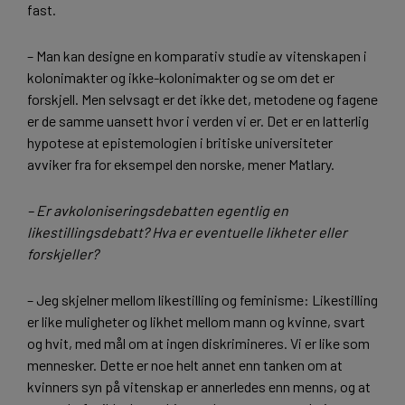
fast.
– Man kan designe en komparativ studie av vitenskapen i
kolonimakter og ikke-kolonimakter og se om det er
forskjell. Men selvsagt er det ikke det, metodene og fagene
er de samme uansett hvor i verden vi er. Det er en latterlig
hypotese at epistemologien i britiske universiteter
avviker fra for eksempel den norske, mener Matlary.
– Er avkoloniseringsdebatten egentlig en
likestillingsdebatt? Hva er eventuelle likheter eller
forskjeller?
– Jeg skjelner mellom likestilling og feminisme: Likestilling
er like muligheter og likhet mellom mann og kvinne, svart
og hvit, med mål om at ingen diskrimineres. Vi er like som
mennesker. Dette er noe helt annet enn tanken om at
kvinners syn på vitenskap er annerledes enn menns, og at