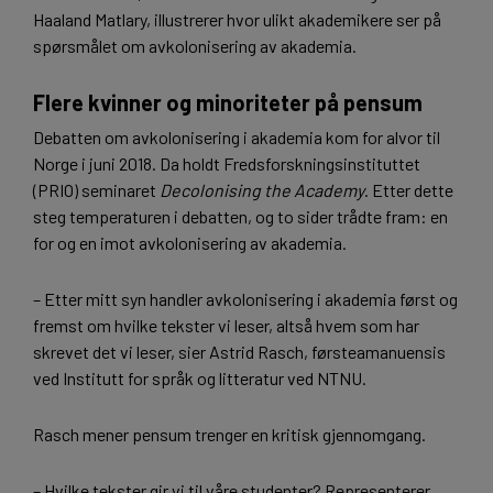
Haaland Matlary, illustrerer hvor ulikt akademikere ser på
spørsmålet om avkolonisering av akademia.
Flere kvinner og minoriteter på pensum
Debatten om avkolonisering i akademia kom for alvor til
Norge i juni 2018. Da holdt Fredsforskningsinstituttet
(PRIO) seminaret
Decolonising the Academy
. Etter dette
steg temperaturen i debatten, og to sider trådte fram: en
for og en imot avkolonisering av akademia.
– Etter mitt syn handler avkolonisering i akademia først og
fremst om hvilke tekster vi leser, altså hvem som har
skrevet det vi leser, sier Astrid Rasch, førsteamanuensis
ved Institutt for språk og litteratur ved NTNU.
Rasch mener pensum trenger en kritisk gjennomgang.
– Hvilke tekster gir vi til våre studenter? Representerer