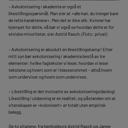
– Avkolonisering i akademia er også et
likestillingsspørsmål. Man sier at «alle kan, du trenger bare
de rette karakterene». Men det er ikke slik. Kvinner har
kjempet for dette, nå bør vi også se hvordan dette er for
etniske minoriteter, sier Astrid Rasch. (Foto: privat)
– Avkolonisering er absolutt en likestillingskamp! Etter
mitt syn bør avkolonisering i akademia bestå av tre
elementer: hvilke fagtekster vi leser, hvordan vi leser
tekstene og hvem som er i klasserommet – altså hvem
som underviser og hvem som undervises.
– Likestilling er det motsatte av avkoloniseringsideologi.
Likestilling i utdanning er en realitet, og påstanden om at
vitenskapen er «kolonisert» er totalt uten empirisk
belegg.
De to sitatene, fra henholdsvis Astrid Rasch og Janne