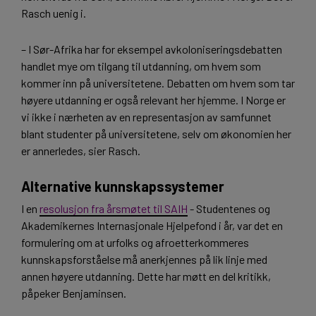
Rasch uenig i.
– I Sør-Afrika har for eksempel avkoloniseringsdebatten
handlet mye om tilgang til utdanning, om hvem som
kommer inn på universitetene. Debatten om hvem som tar
høyere utdanning er også relevant her hjemme. I Norge er
vi ikke i nærheten av en representasjon av samfunnet
blant studenter på universitetene, selv om økonomien her
er annerledes, sier Rasch.
Alternative kunnskapssystemer
I en
resolusjon fra årsmøtet til SAIH
- Studentenes og
Akademikernes Internasjonale Hjelpefond i år, var det en
formulering om at urfolks og afroetterkommeres
kunnskapsforståelse må anerkjennes på lik linje med
annen høyere utdanning. Dette har møtt en del kritikk,
påpeker Benjaminsen.