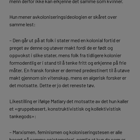
menn derfor ikke kan erkjenne det samme som kvinner.
Hun mener avkoloniseringsideologien er skåret over
samme lest:
– Den går ut på at folk i stater med en kolonial fortid er
preget av denne og utøver makt fordi de er født og
oppvokst i slike stater, mens folk fra tidligere kolonier
formodentlig er i stand til å tenke fritt og erkjenne på frie
måter. En fransk forsker er dermed predestinert til å utøve
makt gjennom sin vitenskap, mens en algerisk forsker er
det motsatte. Dette er jo det reneste tøv.
Likestilling er ifølge Matlary det motsatte av det hun kaller
et «gruppebasert, konstruktivistisk og kollektivistisk
tankegods»:
– Marxismen, feminismen og koloniseringstesen er alle
basert på samme epistemologi, nemlig at kun de som er