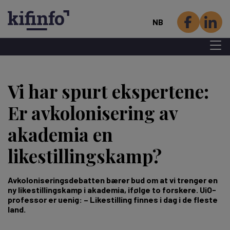
NB
Menu 
Hopp
til
Vi har spurt ekspertene:
hovedinnhold
Er avkolonisering av
akademia en
likestillingskamp?
Avkoloniseringsdebatten bærer bud om at vi trenger en
ny likestillingskamp i akademia, ifølge to forskere. UiO-
professor er uenig: – Likestilling finnes i dag i de fleste
land.