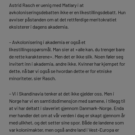
Astrid Rasch er uenig med Matlary i at
avkoloniseringsdebatten ikke er en likestillingsdebatt. Hun
avviser påstanden om at det rettferdige meritokratiet
eksisterer i dagens akademia.
– Avkolonisering i akademia er også et
likestillingsspørsmål. Man sier at «alle kan, du trenger bare
de rette karakterene». Men det er ikke slik. Noen føler seg
invitert inn i akademia, andre ikke. Kvinner har kjempet for
dette, nå bør vi også se hvordan dette er for etniske
minoriteter, sier Rasch.
– Vi i Skandinavia tenker at det ikke gjelder oss. Men i
Norge har vi en samtidsdimensjon med samene, i tillegg til
at vi har deltatt i slaveriet gjennom Danmark-Norge. Enda
mer handler det om at vår verden i dag er skapt gjennom år
med ulikhet, og det setter sine spor. Både de landene som
var kolonimakter, men også andre land i Vest-Europa er