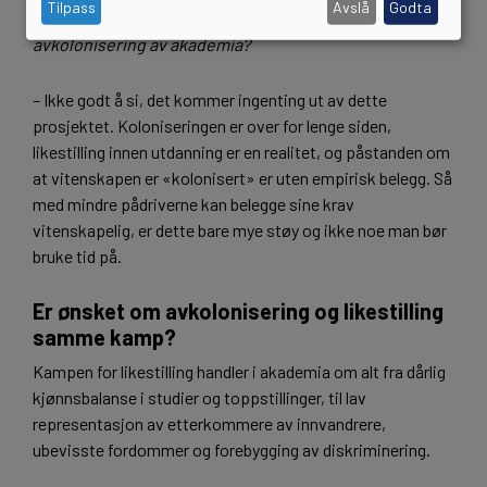
Tilpass
Avslå
Godta
– Hva mener du er målene for dem som er imot
avkolonisering av akademia?
– Ikke godt å si, det kommer ingenting ut av dette
prosjektet. Koloniseringen er over for lenge siden,
likestilling innen utdanning er en realitet, og påstanden om
at vitenskapen er «kolonisert» er uten empirisk belegg. Så
med mindre pådriverne kan belegge sine krav
vitenskapelig, er dette bare mye støy og ikke noe man bør
bruke tid på.
Er ønsket om avkolonisering og likestilling
samme kamp?
Kampen for likestilling handler i akademia om alt fra dårlig
kjønnsbalanse i studier og toppstillinger, til lav
representasjon av etterkommere av innvandrere,
ubevisste fordommer og forebygging av diskriminering.