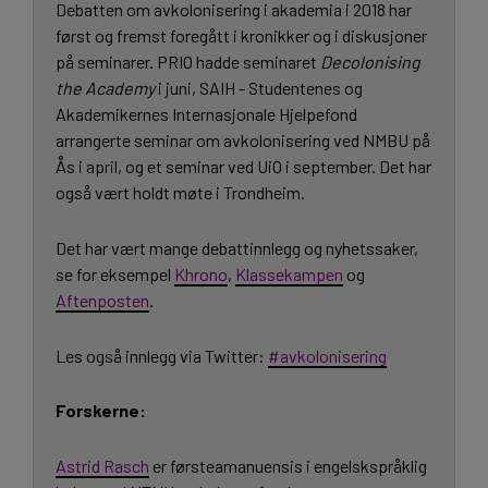
Debatten om avkolonisering i akademia i 2018 har
først og fremst foregått i kronikker og i diskusjoner
på seminarer. PRIO hadde seminaret
Decolonising
the Academy
i juni, SAIH - Studentenes og
Akademikernes Internasjonale Hjelpefond
arrangerte seminar om avkolonisering ved NMBU på
Ås i april, og et seminar ved UiO i september. Det har
også vært holdt møte i Trondheim.
Det har vært mange debattinnlegg og nyhetssaker,
se for eksempel
Khrono
,
Klassekampen
og
Aftenposten
.
Les også innlegg via Twitter:
#avkolonisering
Forskerne:
Astrid Rasch
er førsteamanuensis i engelskspråklig