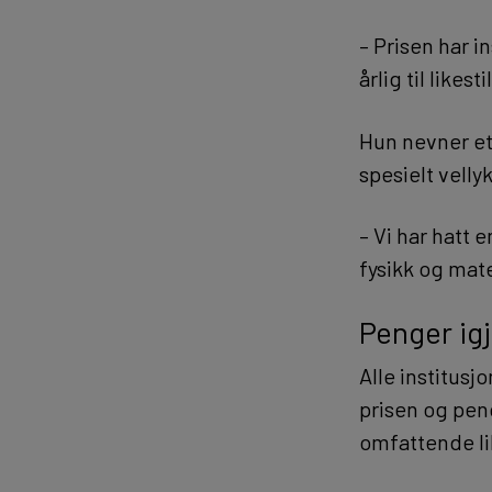
– Prisen har i
årlig til likes
Hun nevner eta
spesielt velly
– Vi har hatt 
fysikk og mate
Penger ig
Alle institusj
prisen og pen
omfattende lik