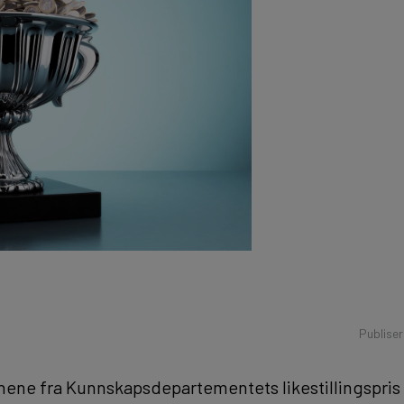
Publise
nene fra Kunnskapsdepartementets likestillingspris g