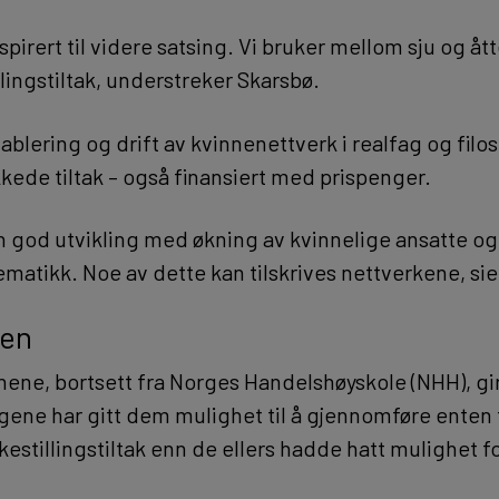
nspirert til videre satsing. Vi bruker mellom sju og åt
tillingstiltak, understreker Skarsbø.
blering og drift av kvinnenettverk i realfag og filo
kkede tiltak – også finansiert med prispenger.
en god utvikling med økning av kvinnelige ansatte og
matikk. Noe av dette kan tilskrives nettverkene, sie
jen
onene, bortsett fra Norges Handelshøyskole (NHH), gir
gene har gitt dem mulighet til å gjennomføre enten f
estillingstiltak enn de ellers hadde hatt mulighet fo