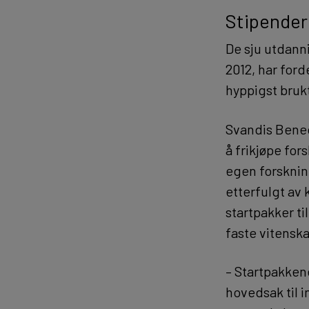
Stipender
De sju utdann
2012, har ford
hyppigst bruk
Svandis Bened
å frikjøpe for
egen forskning
etterfulgt av 
startpakker ti
faste vitenska
– Startpakkene
hovedsak til i