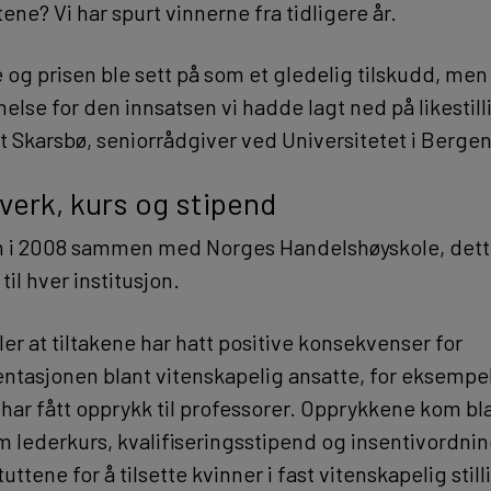
tene? Vi har spurt vinnerne fra tidligere år.
og prisen ble sett på som et gledelig tilskudd, men
else for den innsatsen vi hadde lagt ned på likestil
t Skarsbø, seniorrådgiver ved Universitetet i Bergen
verk, kurs og stipend
en i 2008 sammen med Norges Handelshøyskole, dett
til hver institusjon.
ler at tiltakene har hatt positive konsekvenser for
ntasjonen blant vitenskapelig ansatte, for eksempel
 har fått opprykk til professorer. Opprykkene kom bl
om lederkurs, kvalifiseringsstipend og insentivordn
uttene for å tilsette kvinner i fast vitenskapelig still