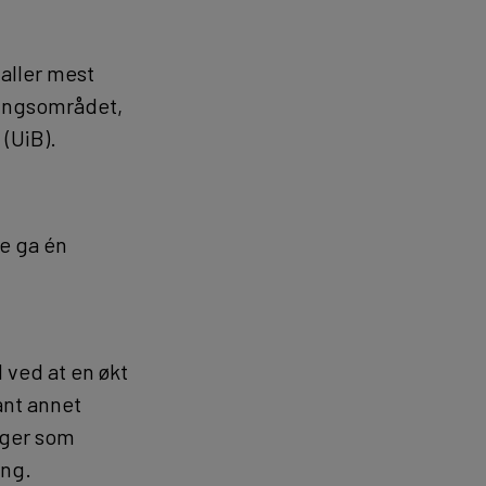
 aller mest
lingsområdet,
 (UiB).
e ga én
 ved at en økt
ant annet
inger som
ing.