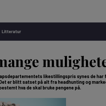
Litteratur
mange mulighet
psdepartementets likestillingspris synes de har få
et er blitt satset på alt fra headhunting og marked
 bestemt hva de skal bruke pengene på.