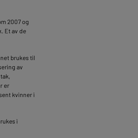
lom 2007 og
k. Et av de
net brukes til
sering av
tak,
r er
sent kvinner i
rukes i