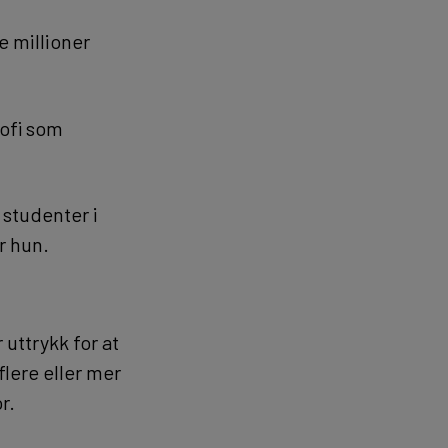
te millioner
sofi som
 studenter i
r hun.
 uttrykk for at
lere eller mer
r.