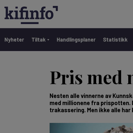
Main navigation
Nyheter
Tiltak
Handlingsplaner
Statistikk
Hopp
til
Pris med 
hovedinnhold
Nesten alle vinnerne av Kunnska
med millionene fra prispotten. D
trakassering. Men ikke alle har