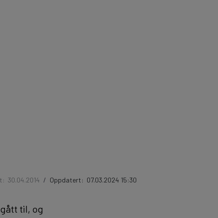
rt:
30.04.2014
/
Oppdatert:
07.03.2024 15:30
ått til, og