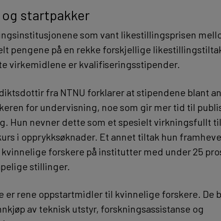
 og startpakker
ingsinstitusjonene som vant likestillingsprisen mel
elt pengene på en rekke forskjellige likestillingstilta
te virkemidlene er kvalifiseringsstipender.
iktsdottir fra NTNU forklarer at stipendene blant an
skeren for undervisning, noe som gir mer tid til publi
. Hun nevner dette som et spesielt virkningsfullt til
kurs i opprykksøknader. Et annet tiltak hun framheve
l kvinnelige forskere på institutter med under 25 pro
pelige stillinger.
 er rene oppstartmidler til kvinnelige forskere. De b
nnkjøp av teknisk utstyr, forskningsassistanse og