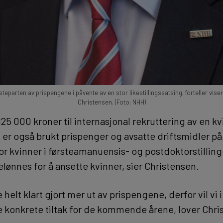
eparten av prispengene i påvente av en stor likestillingssatsing, forteller vise
Christensen. (Foto: NHH)
 125 000 kroner til internasjonal rekruttering av en k
 er også brukt prispenger og avsatte driftsmidler på s
for kvinner i førsteamanuensis- og postdoktorstilling
elønnes for å ansette kvinner, sier Christensen.
 helt klart gjort mer ut av prispengene, derfor vil vi i
ye konkrete tiltak for de kommende årene, lover Chri