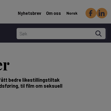
Header Secondary menu
Nyhetsbrev
Om oss
Norsk
er
tt bedre likestillingstiltak
sføring, til film om seksuell