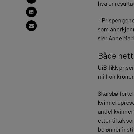
hva er resulta
– Prispengene 
som anerkjenn
sier Anne Mari
Både nett
UiB fikk pris
million kroner 
Skarsbø fortel
kvinnereprese
andel kvinner
etter tiltak s
belønner instit