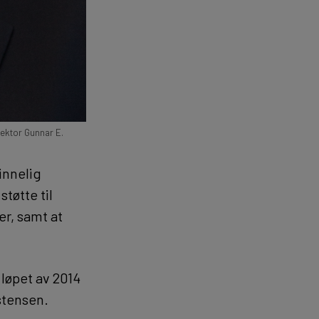
rektor Gunnar E.
vinnelig
tøtte til
er, samt at
 løpet av 2014
stensen.