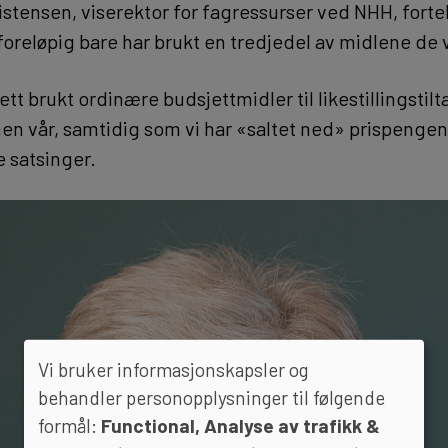
stensen, viserektor for fagressurser ved NHH, fortel
foreløpig bare har brukt en tredjedel av midlene de 
sett brukt ordinære budsjettmidler til likestillingstilt
en vår, samtidig som vi har «saltet ned» prispengen
e satsinger.
Vi bruker informasjonskapsler og
behandler personopplysninger til følgende
formål:
Functional, Analyse av trafikk &