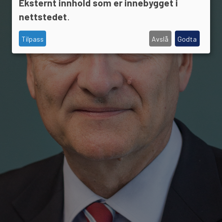
Eksternt innhold som er innebygget i
nettstedet
.
Tilpass
Avslå
Godta